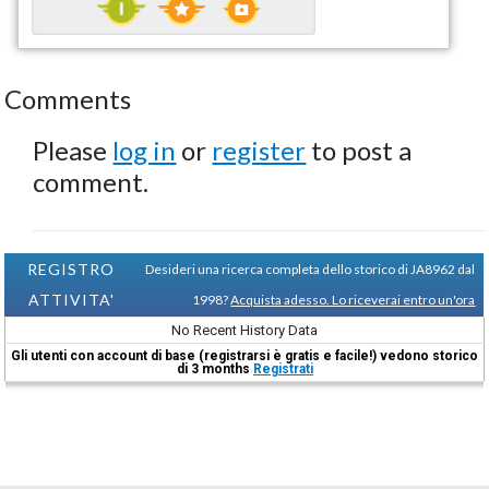
Comments
Please
log in
or
register
to post a
comment.
REGISTRO
Desideri una ricerca completa dello storico di JA8962 dal
ATTIVITA'
1998?
Acquista adesso. Lo riceverai entro un'ora
No Recent History Data
Gli utenti con account di base (registrarsi è gratis e facile!) vedono storico
di 3 months
Registrati