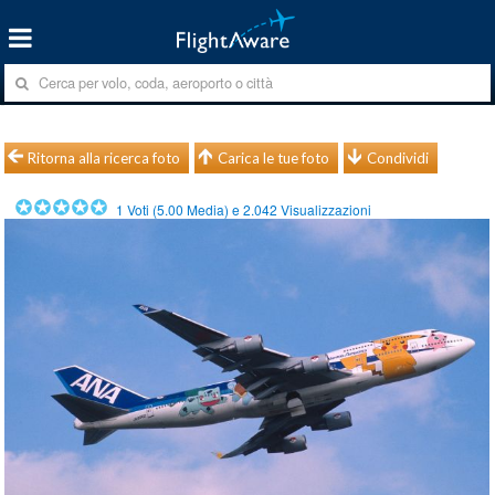
Ritorna alla ricerca foto
Carica le tue foto
Condividi
1
Voti (
5.00
Media) e
2.042
Visualizzazioni