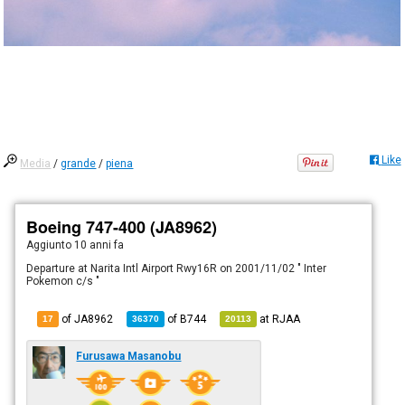
Like
Media
/
grande
/
piena
Boeing 747-400 (JA8962)
Aggiunto
10 anni fa
Departure at Narita Intl Airport Rwy16R on 2001/11/02 " Inter
Pokemon c/s "
of JA8962
of
B744
at
RJAA
17
36370
20113
Furusawa Masanobu