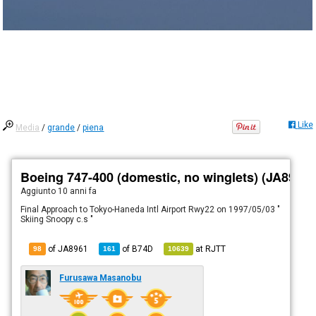
Like
Media
/
grande
/
piena
Boeing 747-400 (domestic, no winglets) (JA8961)
Aggiunto
10 anni fa
Final Approach to Tokyo-Haneda Intl Airport Rwy22 on 1997/05/03 "
Skiing Snoopy c.s "
of JA8961
of
B74D
at
RJTT
98
161
10639
Furusawa Masanobu