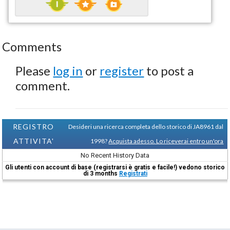
Comments
Please
log in
or
register
to post a
comment.
REGISTRO
Desideri una ricerca completa dello storico di JA8961 dal
ATTIVITA'
1998?
Acquista adesso. Lo riceverai entro un'ora
No Recent History Data
Gli utenti con account di base (registrarsi è gratis e facile!) vedono storico
di 3 months
Registrati