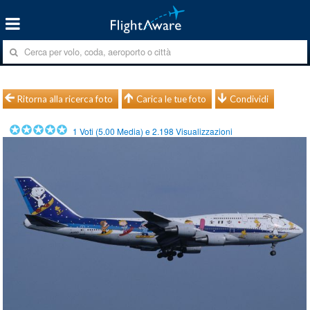
Ritorna alla ricerca foto
Carica le tue foto
Condividi
1
Voti (
5.00
Media) e
2.198
Visualizzazioni