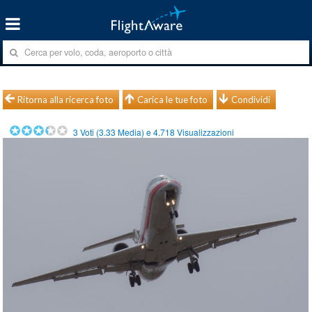
Ritorna alla ricerca foto
Carica le tue foto
Condividi
3
Voti (
3.33
Media) e
4.718
Visualizzazioni