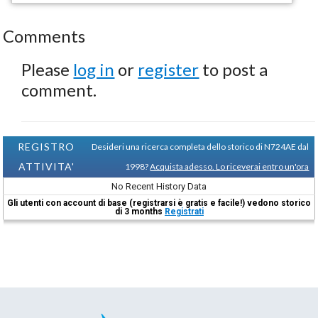
Comments
Please
log in
or
register
to post a
comment.
REGISTRO
Desideri una ricerca completa dello storico di N724AE dal
ATTIVITA'
1998?
Acquista adesso. Lo riceverai entro un'ora
No Recent History Data
Gli utenti con account di base (registrarsi è gratis e facile!) vedono storico
di 3 months
Registrati