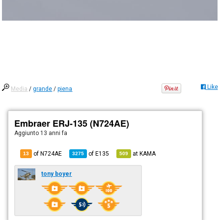
Like
Media
/
grande
/
piena
Embraer ERJ-135 (N724AE)
Aggiunto
13 anni fa
of N724AE
of
E135
at
KAMA
13
3275
509
tony boyer