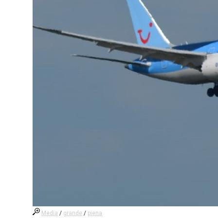
Media
/
grande
/
piena