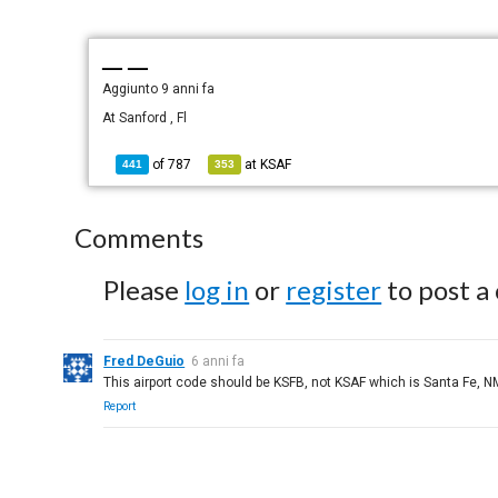
— —
Aggiunto
9 anni fa
At Sanford , Fl
of
787
at
KSAF
441
353
Comments
Please
log in
or
register
to post a
Fred DeGuio
6 anni fa
This airport code should be KSFB, not KSAF which is Santa Fe, N
Report