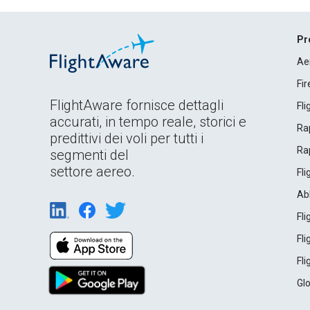
Pr
Ae
Fi
FlightAware fornisce dettagli
Fl
accurati, in tempo reale, storici e
Rap
predittivi dei voli per tutti i
Rap
segmenti del
settore aereo.
Fl
Ab
Fl
Fl
Fl
Gl