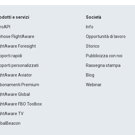
odotti e servizi
Società
roAPI
Info
rehose FlightAware
Opportunità di lavoro
ightAware Foresight
Storico
porti rapidi
Pubblicizza con noi
porti personalizzati
Rassegna stampa
ightAware Aviator
Blog
bonamenti Premium
Webinar
ightAware Global
ightAware FBO Toolbox
ightAware TV
obalBeacon