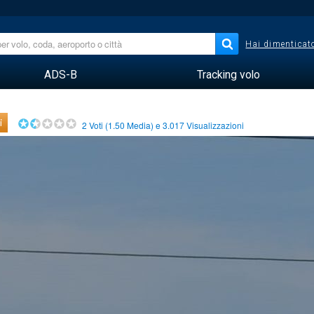
Hai dimenticato
ADS-B
Tracking volo
i
2
Voti (
1.50
Media) e
3.017
Visualizzazioni