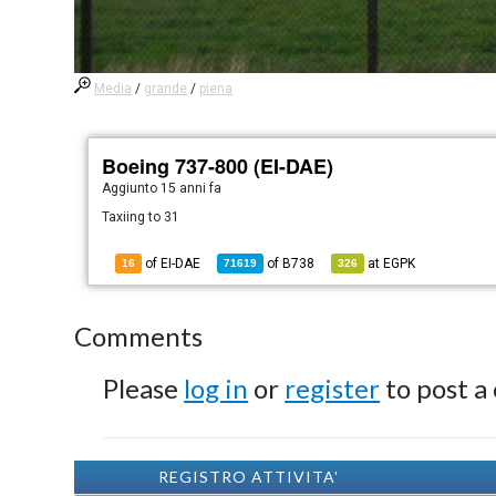
Media
/
grande
/
piena
Boeing 737-800 (EI-DAE)
Aggiunto
15 anni fa
Taxiing to 31
of EI-DAE
of
B738
at
EGPK
16
71619
326
Comments
Please
log in
or
register
to post a
REGISTRO ATTIVITA'