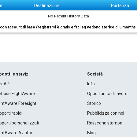
ne
Destinazione
Partenza
No Recent History Data
i con account di base (registrarsi è gratis e facile!) vedono storico di 3 months
odotti e servizi
Società
roAPI
Info
rehose FlightAware
Opportunità di lavoro
ightAware Foresight
Storico
porti rapidi
Pubblicizza con noi
porti personalizzati
Rassegna stampa
ightAware Aviator
Blog