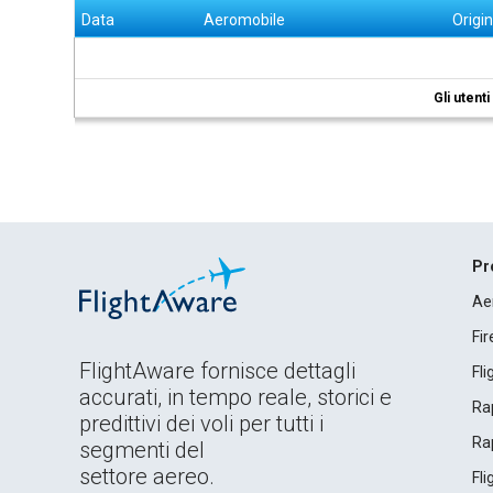
Data
Aeromobile
Origi
Gli utent
Pr
Ae
Fi
FlightAware fornisce dettagli
Fl
accurati, in tempo reale, storici e
Rap
predittivi dei voli per tutti i
Rap
segmenti del
settore aereo.
Fl