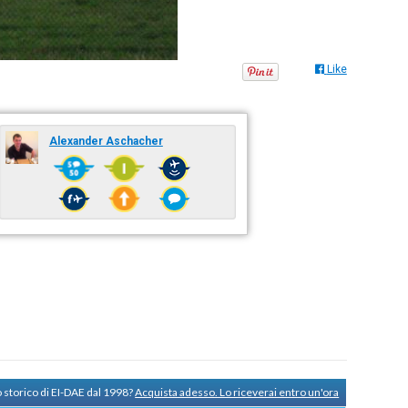
Like
Alexander Aschacher
 storico di EI-DAE dal 1998?
Acquista adesso. Lo riceverai entro un'ora