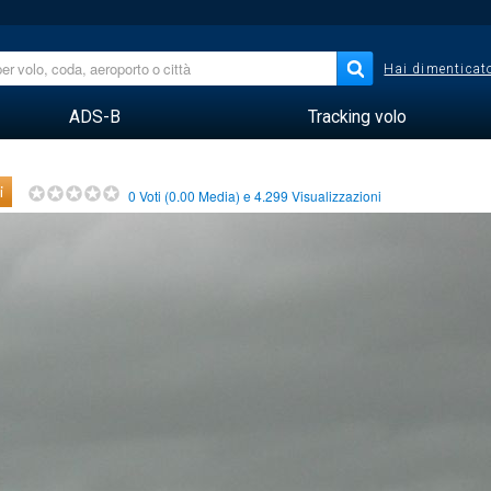
Hai dimenticato
ADS-B
Tracking volo
i
0
Voti (
0.00
Media) e
4.299
Visualizzazioni