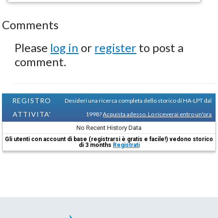
Comments
Please
log in
or
register
to post a
comment.
REGISTRO
Desideri una ricerca completa dello storico di HA-LPT dal
ATTIVITA'
1998?
Acquista adesso. Lo riceverai entro un'ora
No Recent History Data
Gli utenti con account di base (registrarsi è gratis e facile!) vedono storico
di 3 months
Registrati