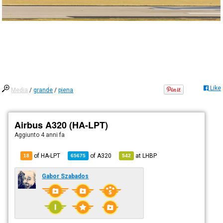
Like
Media
/
grande
/
piena
Airbus A320 (HA-LPT)
Aggiunto
4 anni fa
of HA-LPT
of
A320
at
LHBP
18
65675
542
Gabor Szabados