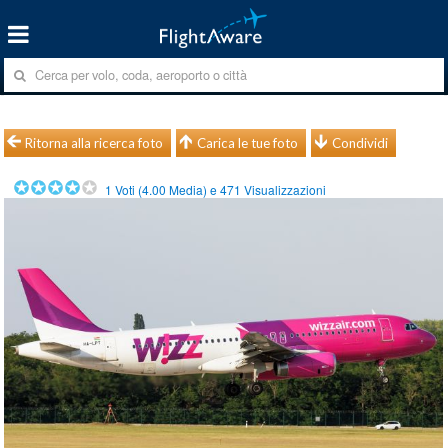
Ritorna alla ricerca foto
Carica le tue foto
Condividi
1
Voti (
4.00
Media) e
471
Visualizzazioni