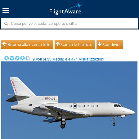
Ritorna alla ricerca foto
Carica le tue foto
Condividi
9
Voti (
4.33
Media) e
4.471
Visualizzazioni