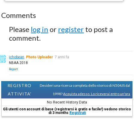
Comments
Please
log in
or
register
to post a
comment.
ichobean
Photo Uploader
7 anni fa
NBAA 2018
Report
REGISTRO
Desideri una ricerca completa dello storico di N504JS dal
ATTIVITA'
1998?
Acquista adesso. Lo riceverai entro un'ora
No Recent History Data
Gli utenti con account di base (registrarsi è gratis e facile!) vedono storico
di 3 months
Registrati