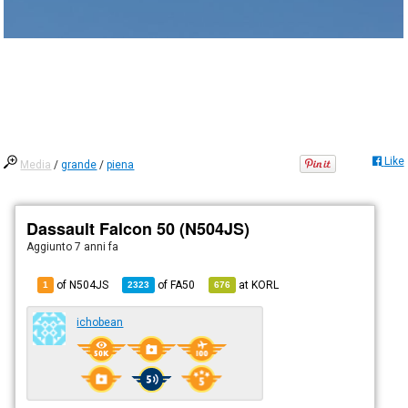
Like
Media
/
grande
/
piena
Dassault Falcon 50 (N504JS)
Aggiunto
7 anni fa
of N504JS
of
FA50
at
KORL
1
2323
676
ichobean