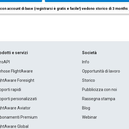
i con account di base (registrarsi è gratis e facile!) vedono storico di 3 months
odotti e servizi
Società
roAPI
Info
rehose FlightAware
Opportunità di lavoro
ightAware Foresight
Storico
porti rapidi
Pubblicizza con noi
porti personalizzati
Rassegna stampa
ightAware Aviator
Blog
bonamenti Premium
Webinar
ightAware Global