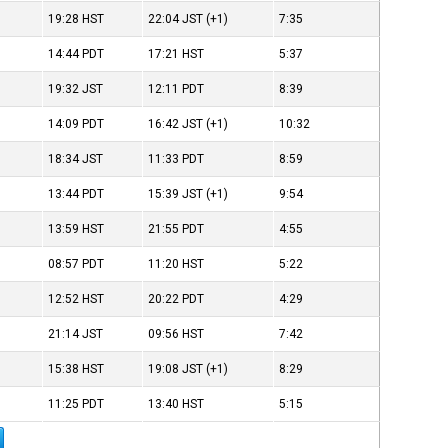
19:28
HST
22:04
JST
(+1)
7:35
14:44
PDT
17:21
HST
5:37
19:32
JST
12:11
PDT
8:39
14:09
PDT
16:42
JST
(+1)
10:32
18:34
JST
11:33
PDT
8:59
13:44
PDT
15:39
JST
(+1)
9:54
13:59
HST
21:55
PDT
4:55
08:57
PDT
11:20
HST
5:22
12:52
HST
20:22
PDT
4:29
21:14
JST
09:56
HST
7:42
15:38
HST
19:08
JST
(+1)
8:29
11:25
PDT
13:40
HST
5:15