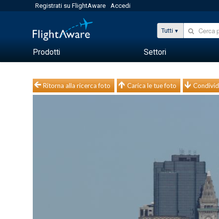
Registrati su FlightAware
Accedi
Tutti
Prodotti
Settori
Ritorna alla ricerca foto
Carica le tue foto
Condivid