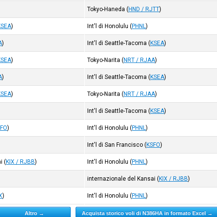
Tokyo-Haneda
(
HND / RJTT
)
KSEA
)
Int'l di Honolulu
(
PHNL
)
A
)
Int'l di Seattle-Tacoma
(
KSEA
)
KSEA
)
Tokyo-Narita
(
NRT / RJAA
)
A
)
Int'l di Seattle-Tacoma
(
KSEA
)
KSEA
)
Tokyo-Narita
(
NRT / RJAA
)
Int'l di Seattle-Tacoma
(
KSEA
)
SFO
)
Int'l di Honolulu
(
PHNL
)
Int'l di San Francisco
(
KSFO
)
i
(
KIX / RJBB
)
Int'l di Honolulu
(
PHNL
)
internazionale del Kansai
(
KIX / RJBB
)
X
)
Int'l di Honolulu
(
PHNL
)
Altro →
Acquista storico voli di N386HA in formato Excel →