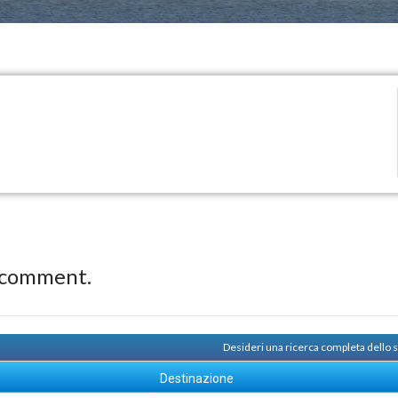
 comment.
Desideri una ricerca completa dello
Destinazione