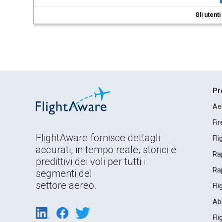
Gli utent
Pr
Ae
Fi
FlightAware fornisce dettagli
Fl
accurati, in tempo reale, storici e
Rap
predittivi dei voli per tutti i
Rap
segmenti del
settore aereo.
Fl
Ab
Fl