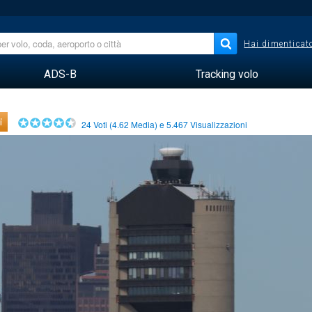
Hai dimenticato
ADS-B
Tracking volo
i
24
Voti (
4.62
Media) e
5.467
Visualizzazioni