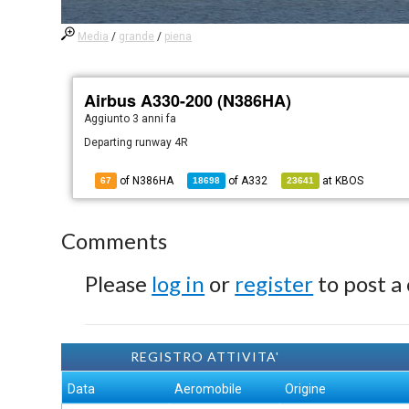
Media
/
grande
/
piena
Airbus A330-200 (N386HA)
Aggiunto
3 anni fa
Departing runway 4R
of N386HA
of
A332
at
KBOS
67
18698
23641
Comments
Please
log in
or
register
to post a
REGISTRO ATTIVITA'
Data
Aeromobile
Origine