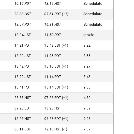
10:15
PDT
13:19
HST
Schedulato
23:38
HST
07:51
PDT
(+1)
Schedulato
13:57
PDT
16:31
HST
Schedulato
18:34
JST
11:50
PDT
In volo
14:21
PDT
15:43
JST
(+1)
9:22
18:30
JST
11:25
PDT
8:55
13:42
PDT
15:10
JST
(+1)
9:27
18:29
JST
11:14
PDT
8:45
13:41
PDT
15:14
JST
(+1)
9:33
23:35
HST
07:26
PDT
(+1)
4:50
09:28
EDT
13:28
HST
9:59
15:25
HST
06:28
EDT
(+1)
9:03
00:11
JST
12:18
HST
(-1)
7:07