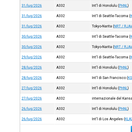
31/lug/2026
A332
Int'l di Honolulu
(
PHNL
)
31/lug/2026
A332
Int'l di Seattle-Tacoma
(
31/lug/2026
A332
Tokyo-Narita
(
NRT / RJA
30/lug/2026
A332
Int'l di Seattle-Tacoma
(
30/lug/2026
A332
Tokyo-Narita
(
NRT / RJA
29/lug/2026
A332
Int'l di Seattle-Tacoma
(
28/lug/2026
A332
Int'l di Honolulu
(
PHNL
)
28/lug/2026
A332
Int'l di San Francisco
(
K
27/lug/2026
A332
Int'l di Honolulu
(
PHNL
)
27/lug/2026
A332
internazionale del Kansa
26/lug/2026
A332
Int'l di Honolulu
(
PHNL
)
26/lug/2026
A332
Int'l di Los Angeles
(
KLA