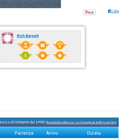
Like
Rich Barnett
 storico di N386HA dal 1998?
Acquista adesso. Lo riceverai entro un'ora
Partenza
Arrivo
Durata