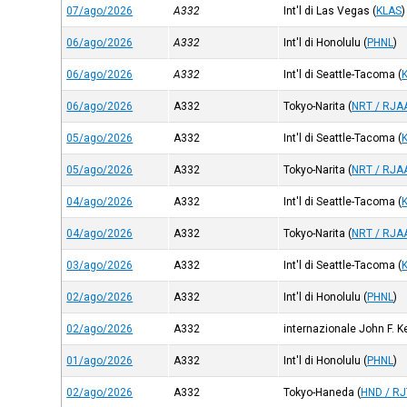
07/ago/2026
A332
Int'l di Las Vegas
(
KLAS
)
06/ago/2026
A332
Int'l di Honolulu
(
PHNL
)
06/ago/2026
A332
Int'l di Seattle-Tacoma
(
06/ago/2026
A332
Tokyo-Narita
(
NRT / RJA
05/ago/2026
A332
Int'l di Seattle-Tacoma
(
05/ago/2026
A332
Tokyo-Narita
(
NRT / RJA
04/ago/2026
A332
Int'l di Seattle-Tacoma
(
04/ago/2026
A332
Tokyo-Narita
(
NRT / RJA
03/ago/2026
A332
Int'l di Seattle-Tacoma
(
02/ago/2026
A332
Int'l di Honolulu
(
PHNL
)
02/ago/2026
A332
internazionale John F. 
01/ago/2026
A332
Int'l di Honolulu
(
PHNL
)
02/ago/2026
A332
Tokyo-Haneda
(
HND / R