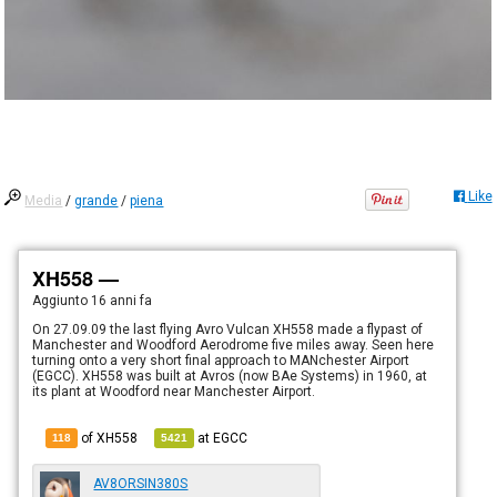
Like
Media
/
grande
/
piena
XH558 —
Aggiunto
16 anni fa
On 27.09.09 the last flying Avro Vulcan XH558 made a flypast of
Manchester and Woodford Aerodrome five miles away. Seen here
turning onto a very short final approach to MANchester Airport
(EGCC). XH558 was built at Avros (now BAe Systems) in 1960, at
its plant at Woodford near Manchester Airport.
of XH558
at
EGCC
118
5421
AV8ORSIN380S