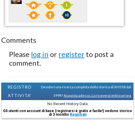
Comments
Please
log in
or
register
to post a
comment.
REGISTRO
Desideri una ricerca completa dello storico di XH558 dal
ATTIVITA'
1998?
Acquista adesso. Lo riceverai entro un'ora
No Recent History Data
Gli utenti con account di base (registrarsi è gratis e facile!) vedono storico
di 3 months
Registrati