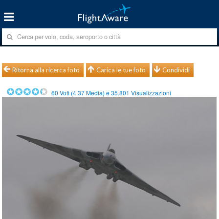
Ritorna alla ricerca foto
Carica le tue foto
Condividi
60
Voti (
4.37
Media) e
35.801
Visualizzazioni