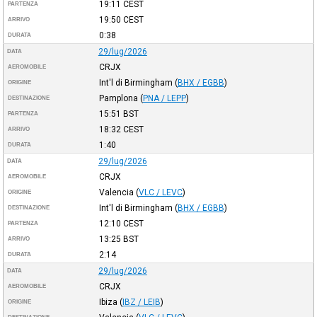
19:11
CEST
PARTENZA
19:50
CEST
ARRIVO
0:38
DURATA
29/lug/2026
DATA
CRJX
AEROMOBILE
Int'l di Birmingham
(
BHX / EGBB
)
ORIGINE
Pamplona
(
PNA / LEPP
)
DESTINAZIONE
15:51
BST
PARTENZA
18:32
CEST
ARRIVO
1:40
DURATA
29/lug/2026
DATA
CRJX
AEROMOBILE
Valencia
(
VLC / LEVC
)
ORIGINE
Int'l di Birmingham
(
BHX / EGBB
)
DESTINAZIONE
12:10
CEST
PARTENZA
13:25
BST
ARRIVO
2:14
DURATA
29/lug/2026
DATA
CRJX
AEROMOBILE
Ibiza
(
IBZ / LEIB
)
ORIGINE