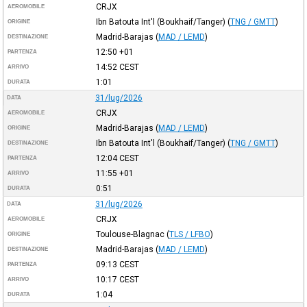
CRJX
AEROMOBILE
Ibn Batouta Int'l (Boukhaif/Tanger)
(
TNG / GMTT
)
ORIGINE
Madrid-Barajas
(
MAD / LEMD
)
DESTINAZIONE
12:50
+01
PARTENZA
14:52
CEST
ARRIVO
1:01
DURATA
31/lug/2026
DATA
CRJX
AEROMOBILE
Madrid-Barajas
(
MAD / LEMD
)
ORIGINE
Ibn Batouta Int'l (Boukhaif/Tanger)
(
TNG / GMTT
)
DESTINAZIONE
12:04
CEST
PARTENZA
11:55
+01
ARRIVO
0:51
DURATA
31/lug/2026
DATA
CRJX
AEROMOBILE
Toulouse-Blagnac
(
TLS / LFBO
)
ORIGINE
Madrid-Barajas
(
MAD / LEMD
)
DESTINAZIONE
09:13
CEST
PARTENZA
10:17
CEST
ARRIVO
1:04
DURATA