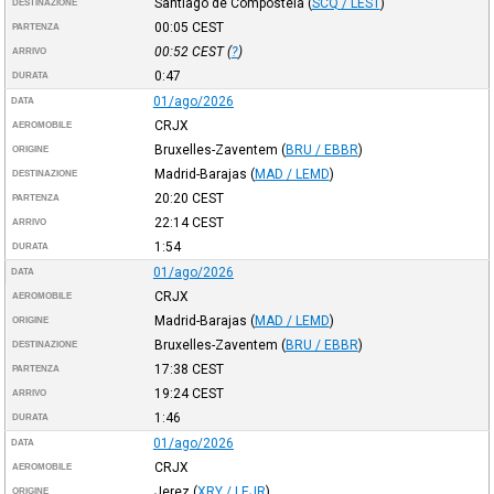
Santiago de Compostela
(
SCQ / LEST
)
DESTINAZIONE
00:05
CEST
PARTENZA
00:52
CEST
(
?
)
ARRIVO
0:47
DURATA
01/ago/2026
DATA
CRJX
AEROMOBILE
Bruxelles-Zaventem
(
BRU / EBBR
)
ORIGINE
Madrid-Barajas
(
MAD / LEMD
)
DESTINAZIONE
20:20
CEST
PARTENZA
22:14
CEST
ARRIVO
1:54
DURATA
01/ago/2026
DATA
CRJX
AEROMOBILE
Madrid-Barajas
(
MAD / LEMD
)
ORIGINE
Bruxelles-Zaventem
(
BRU / EBBR
)
DESTINAZIONE
17:38
CEST
PARTENZA
19:24
CEST
ARRIVO
1:46
DURATA
01/ago/2026
DATA
CRJX
AEROMOBILE
Jerez
(
XRY / LEJR
)
ORIGINE