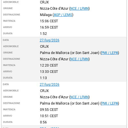
CRJX
AEROMOBILE
Nizza-Côte d'Azur
(
NCE / LFMN
)
ORIGINE
Málaga
(
AGP / LEMG
)
DESTINAZIONE
15:06
CEST
PARTENZA
16:59
CEST
ARRIVO
1:52
DURATA
27/lug/2026
DATA
CRJX
AEROMOBILE
Palma de Mallorca (or Son Sant Joan)
(
PMI / LEPA
)
ORIGINE
Nizza-Côte d'Azur
(
NCE / LFMN
)
DESTINAZIONE
12:20
CEST
PARTENZA
13:33
CEST
ARRIVO
1:13
DURATA
27/lug/2026
DATA
CRJX
AEROMOBILE
Nizza-Côte d'Azur
(
NCE / LFMN
)
ORIGINE
Palma de Mallorca (or Son Sant Joan)
(
PMI / LEPA
)
DESTINAZIONE
09:55
CEST
PARTENZA
10:51
CEST
ARRIVO
0:56
DURATA