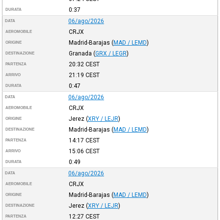
0:37
DURATA
06/ago/2026
DATA
CRJX
AEROMOBILE
Madrid-Barajas
(
MAD / LEMD
)
ORIGINE
Granada
(
GRX / LEGR
)
DESTINAZIONE
20:32
CEST
PARTENZA
21:19
CEST
ARRIVO
0:47
DURATA
06/ago/2026
DATA
CRJX
AEROMOBILE
Jerez
(
XRY / LEJR
)
ORIGINE
Madrid-Barajas
(
MAD / LEMD
)
DESTINAZIONE
14:17
CEST
PARTENZA
15:06
CEST
ARRIVO
0:49
DURATA
06/ago/2026
DATA
CRJX
AEROMOBILE
Madrid-Barajas
(
MAD / LEMD
)
ORIGINE
Jerez
(
XRY / LEJR
)
DESTINAZIONE
12:27
CEST
PARTENZA