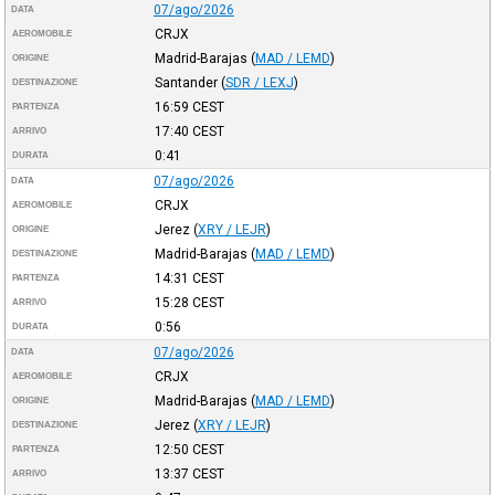
07/ago/2026
DATA
CRJX
AEROMOBILE
Madrid-Barajas
(
MAD / LEMD
)
ORIGINE
Santander
(
SDR / LEXJ
)
DESTINAZIONE
16:59
CEST
PARTENZA
17:40
CEST
ARRIVO
0:41
DURATA
07/ago/2026
DATA
CRJX
AEROMOBILE
Jerez
(
XRY / LEJR
)
ORIGINE
Madrid-Barajas
(
MAD / LEMD
)
DESTINAZIONE
14:31
CEST
PARTENZA
15:28
CEST
ARRIVO
0:56
DURATA
07/ago/2026
DATA
CRJX
AEROMOBILE
Madrid-Barajas
(
MAD / LEMD
)
ORIGINE
Jerez
(
XRY / LEJR
)
DESTINAZIONE
12:50
CEST
PARTENZA
13:37
CEST
ARRIVO