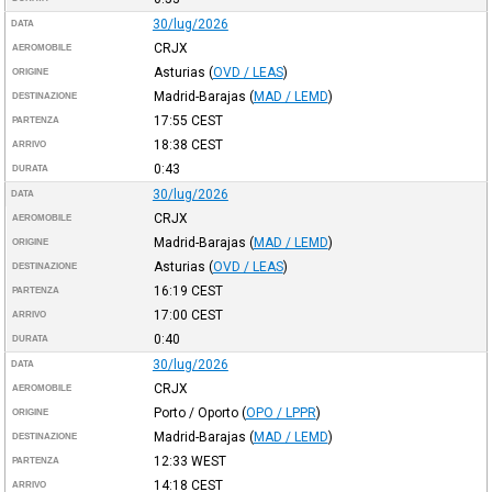
30/lug/2026
DATA
CRJX
AEROMOBILE
Asturias
(
OVD / LEAS
)
ORIGINE
Madrid-Barajas
(
MAD / LEMD
)
DESTINAZIONE
17:55
CEST
PARTENZA
18:38
CEST
ARRIVO
0:43
DURATA
30/lug/2026
DATA
CRJX
AEROMOBILE
Madrid-Barajas
(
MAD / LEMD
)
ORIGINE
Asturias
(
OVD / LEAS
)
DESTINAZIONE
16:19
CEST
PARTENZA
17:00
CEST
ARRIVO
0:40
DURATA
30/lug/2026
DATA
CRJX
AEROMOBILE
Porto / Oporto
(
OPO / LPPR
)
ORIGINE
Madrid-Barajas
(
MAD / LEMD
)
DESTINAZIONE
12:33
WEST
PARTENZA
14:18
CEST
ARRIVO