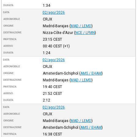
1:34
DURATA
02/ago/2026
DATA
CRJX
AEROMOBILE
Madrid-Barajas
(
MAD / LEMD
)
ORIGINE
Nizza-Côte d'Azur
(
NCE / LFMN
)
DESTINAZIONE
23:15
CEST
PARTENZA
00:40
CEST
(+1)
ARRIVO
1:24
DURATA
02/ago/2026
DATA
CRJX
AEROMOBILE
Amsterdam-Schiphol
(
AMS / EHAM
)
ORIGINE
Madrid-Barajas
(
MAD / LEMD
)
DESTINAZIONE
19:40
CEST
PARTENZA
21:52
CEST
ARRIVO
2:12
DURATA
02/ago/2026
DATA
CRJX
AEROMOBILE
Madrid-Barajas
(
MAD / LEMD
)
ORIGINE
Amsterdam-Schiphol
(
AMS / EHAM
)
DESTINAZIONE
16:38
CEST
PARTENZA