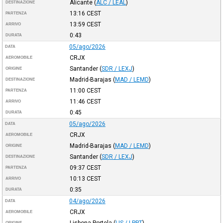
Alicante
(
ALC / LEAL
)
DESTINAZIONE
13:16
CEST
PARTENZA
13:59
CEST
ARRIVO
0:43
DURATA
05/ago/2026
DATA
CRJX
AEROMOBILE
Santander
(
SDR / LEXJ
)
ORIGINE
Madrid-Barajas
(
MAD / LEMD
)
DESTINAZIONE
11:00
CEST
PARTENZA
11:46
CEST
ARRIVO
0:45
DURATA
05/ago/2026
DATA
CRJX
AEROMOBILE
Madrid-Barajas
(
MAD / LEMD
)
ORIGINE
Santander
(
SDR / LEXJ
)
DESTINAZIONE
09:37
CEST
PARTENZA
10:13
CEST
ARRIVO
0:35
DURATA
04/ago/2026
DATA
CRJX
AEROMOBILE
Lisbona-Portela
(
LIS / LPPT
)
ORIGINE