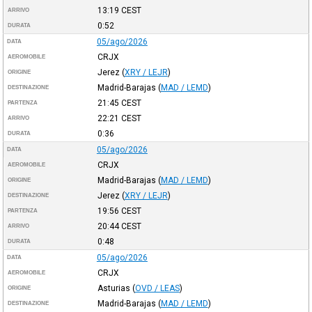
13:19
CEST
ARRIVO
0:52
DURATA
05/ago/2026
DATA
CRJX
AEROMOBILE
Jerez
(
XRY / LEJR
)
ORIGINE
Madrid-Barajas
(
MAD / LEMD
)
DESTINAZIONE
21:45
CEST
PARTENZA
22:21
CEST
ARRIVO
0:36
DURATA
05/ago/2026
DATA
CRJX
AEROMOBILE
Madrid-Barajas
(
MAD / LEMD
)
ORIGINE
Jerez
(
XRY / LEJR
)
DESTINAZIONE
19:56
CEST
PARTENZA
20:44
CEST
ARRIVO
0:48
DURATA
05/ago/2026
DATA
CRJX
AEROMOBILE
Asturias
(
OVD / LEAS
)
ORIGINE
Madrid-Barajas
(
MAD / LEMD
)
DESTINAZIONE