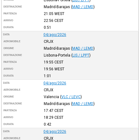
Madrid-Barajas
(
MAD / LEMD
)
DESTINAZIONE
21:05
WEST
PARTENZA
22:56
CEST
ARRIVO
0:51
DURATA
04/ago/2026
DATA
CRJX
AEROMOBILE
Madrid-Barajas
(
MAD / LEMD
)
ORIGINE
Lisbona-Portela
(
LIS / LPPT
)
DESTINAZIONE
19:55
CEST
PARTENZA
19:56
WEST
ARRIVO
1:01
DURATA
04/ago/2026
DATA
CRJX
AEROMOBILE
Valencia
(
VLC / LEVC
)
ORIGINE
Madrid-Barajas
(
MAD / LEMD
)
DESTINAZIONE
17:47
CEST
PARTENZA
18:29
CEST
ARRIVO
0:42
DURATA
04/ago/2026
DATA
CRJX
AEROMOBILE