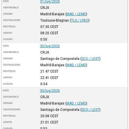
31/lug/2026
DATA
CRJX
AEROMOBILE
Madrid-Barajas
(
MAD / LEMD
)
ORIGINE
Toulouse-Blagnac
(
TLS / LFBO
)
DESTINAZIONE
07:30
CEST
PARTENZA
08:20
CEST
ARRIVO
0:50
DURATA
30/lug/2026
DATA
CRJX
AEROMOBILE
Santiago de Compostela
(
SCQ / LEST
)
ORIGINE
Madrid-Barajas
(
MAD / LEMD
)
DESTINAZIONE
21:47
CEST
PARTENZA
22:41
CEST
ARRIVO
0:54
DURATA
30/lug/2026
DATA
CRJX
AEROMOBILE
Madrid-Barajas
(
MAD / LEMD
)
ORIGINE
Santiago de Compostela
(
SCQ / LEST
)
DESTINAZIONE
20:08
CEST
PARTENZA
21:01
CEST
ARRIVO
0:53
DURATA