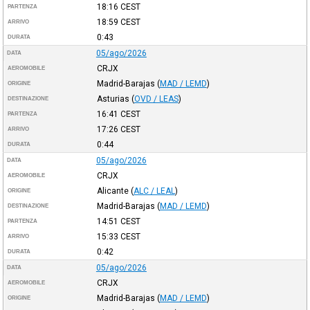
18:16
CEST
PARTENZA
18:59
CEST
ARRIVO
0:43
DURATA
05/ago/2026
DATA
CRJX
AEROMOBILE
Madrid-Barajas
(
MAD / LEMD
)
ORIGINE
Asturias
(
OVD / LEAS
)
DESTINAZIONE
16:41
CEST
PARTENZA
17:26
CEST
ARRIVO
0:44
DURATA
05/ago/2026
DATA
CRJX
AEROMOBILE
Alicante
(
ALC / LEAL
)
ORIGINE
Madrid-Barajas
(
MAD / LEMD
)
DESTINAZIONE
14:51
CEST
PARTENZA
15:33
CEST
ARRIVO
0:42
DURATA
05/ago/2026
DATA
CRJX
AEROMOBILE
Madrid-Barajas
(
MAD / LEMD
)
ORIGINE