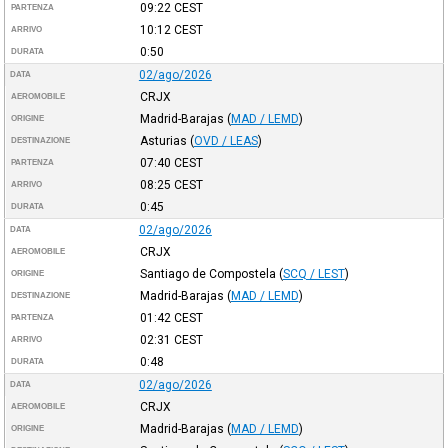
09:22
CEST
PARTENZA
10:12
CEST
ARRIVO
0:50
DURATA
02/ago/2026
DATA
CRJX
AEROMOBILE
Madrid-Barajas
(
MAD / LEMD
)
ORIGINE
Asturias
(
OVD / LEAS
)
DESTINAZIONE
07:40
CEST
PARTENZA
08:25
CEST
ARRIVO
0:45
DURATA
02/ago/2026
DATA
CRJX
AEROMOBILE
Santiago de Compostela
(
SCQ / LEST
)
ORIGINE
Madrid-Barajas
(
MAD / LEMD
)
DESTINAZIONE
01:42
CEST
PARTENZA
02:31
CEST
ARRIVO
0:48
DURATA
02/ago/2026
DATA
CRJX
AEROMOBILE
Madrid-Barajas
(
MAD / LEMD
)
ORIGINE