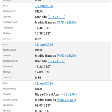
0:28
DURATA
03/ago/2026
DATA
CRJX
AEROMOBILE
Granada
(
GRX / LEGR
)
ORIGINE
Madrid-Barajas
(
MAD / LEMD
)
DESTINAZIONE
14:46
CEST
PARTENZA
15:38
CEST
ARRIVO
0:52
DURATA
03/ago/2026
DATA
CRJX
AEROMOBILE
Madrid-Barajas
(
MAD / LEMD
)
ORIGINE
Granada
(
GRX / LEGR
)
DESTINAZIONE
13:23
CEST
PARTENZA
14:03
CEST
ARRIVO
0:39
DURATA
03/ago/2026
DATA
CRJX
AEROMOBILE
Nizza-Côte d'Azur
(
NCE / LFMN
)
ORIGINE
Madrid-Barajas
(
MAD / LEMD
)
DESTINAZIONE
08:03
CEST
PARTENZA
09:37
CEST
ARRIVO