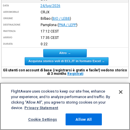
24/lug/2026
DATA
CRJX
AEROMOBILE
Bilbao
(
BIO / LEBB
)
ORIGINE
Pamplona
(
PNA / LEPP
)
DESTINAZIONE
17:12
CEST
PARTENZA
17:35
CEST
ARRIVO
0:22
DURATA
Altro →
Acquista storico voli di ECLJT in formato Excel →
Gli utenti con account di base (registrarsi è gratis e facile!) vedono storico
di 3 months
Registrati
FlightAware uses cookies to keep our site free, enhance
your experience, and to analyze performance and traffic. By
clicking “Allow All”, you agree to storing cookies on your
device.
Privacy Statement
Cookie Settings
Allow All