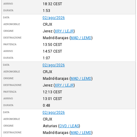
18:32
CEST
ARRIVO
1:53
DURATA
02/ago/2026
DATA
CRJX
AEROMOBILE
Jerez
(
XRY / LEJR
)
ORIGINE
Madrid-Barajas
(
MAD / LEMD
)
DESTINAZIONE
13:50
CEST
PARTENZA
14:57
CEST
ARRIVO
1:07
DURATA
02/ago/2026
DATA
CRJX
AEROMOBILE
Madrid-Barajas
(
MAD / LEMD
)
ORIGINE
Jerez
(
XRY / LEJR
)
DESTINAZIONE
12:13
CEST
PARTENZA
13:01
CEST
ARRIVO
0:48
DURATA
02/ago/2026
DATA
CRJX
AEROMOBILE
Asturias
(
OVD / LEAS
)
ORIGINE
Madrid-Barajas
(
MAD / LEMD
)
DESTINAZIONE