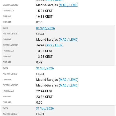
Madrid-Barajas
(
MAD / LEMD
)
DESTINAZIONE
15:21
CEST
PARTENZA
16:18
CEST
ARRIVO
0:56
DURATA
01/ago/2026
DATA
CRJX
AEROMOBILE
Madrid-Barajas
(
MAD / LEMD
)
ORIGINE
Jerez
(
XRY / LEJR
)
DESTINAZIONE
13:03
CEST
PARTENZA
13:53
CEST
ARRIVO
0:49
DURATA
31/lug/2026
DATA
CRJX
AEROMOBILE
Madrid-Barajas
(
MAD / LEMD
)
ORIGINE
Madrid-Barajas
(
MAD / LEMD
)
DESTINAZIONE
22:44
CEST
PARTENZA
23:34
CEST
ARRIVO
0:50
DURATA
31/lug/2026
DATA
CRJX
AEROMOBILE