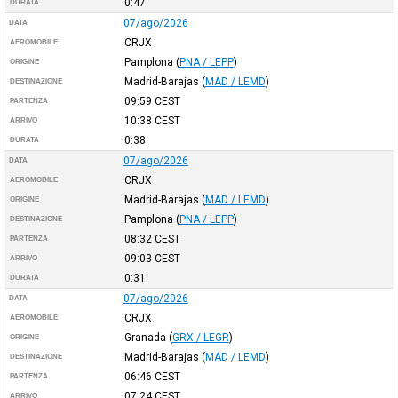
0:47
DURATA
07/ago/2026
DATA
CRJX
AEROMOBILE
Pamplona
(
PNA / LEPP
)
ORIGINE
Madrid-Barajas
(
MAD / LEMD
)
DESTINAZIONE
09:59
CEST
PARTENZA
10:38
CEST
ARRIVO
0:38
DURATA
07/ago/2026
DATA
CRJX
AEROMOBILE
Madrid-Barajas
(
MAD / LEMD
)
ORIGINE
Pamplona
(
PNA / LEPP
)
DESTINAZIONE
08:32
CEST
PARTENZA
09:03
CEST
ARRIVO
0:31
DURATA
07/ago/2026
DATA
CRJX
AEROMOBILE
Granada
(
GRX / LEGR
)
ORIGINE
Madrid-Barajas
(
MAD / LEMD
)
DESTINAZIONE
06:46
CEST
PARTENZA
07:24
CEST
ARRIVO