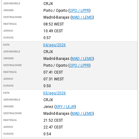
CRJX
AEROMOBILE
Porto / Oporto
(
OPO / LPPR
)
ORIGINE
Madrid-Barajas
(
MAD / LEMD
)
DESTINAZIONE
08:52
WEST
PARTENZA
10:49
CEST
ARRIVO
0:57
DURATA
04/ago/2026
DATA
CRJX
AEROMOBILE
Madrid-Barajas
(
MAD / LEMD
)
ORIGINE
Porto / Oporto
(
OPO / LPPR
)
DESTINAZIONE
07:41
CEST
PARTENZA
07:31
WEST
ARRIVO
0:50
DURATA
03/ago/2026
DATA
CRJX
AEROMOBILE
Jerez
(
XRY / LEJR
)
ORIGINE
Madrid-Barajas
(
MAD / LEMD
)
DESTINAZIONE
21:52
CEST
PARTENZA
22:47
CEST
ARRIVO
0:54
DURATA