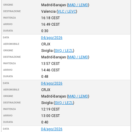
Madrid-Barajas
(
MAD / LEMD
)
ORIGINE
Valencia
(
VLC / LEVC
)
DESTINAZIONE
16:18
CEST
PARTENZA
16:49
CEST
ARRIVO
0:30
DURATA
04/ago/2026
DATA
CRJX
AEROMOBILE
Siviglia
(
SVQ / LEZL
)
ORIGINE
Madrid-Barajas
(
MAD / LEMD
)
DESTINAZIONE
13:57
CEST
PARTENZA
14:46
CEST
ARRIVO
0:48
DURATA
04/ago/2026
DATA
CRJX
AEROMOBILE
Madrid-Barajas
(
MAD / LEMD
)
ORIGINE
Siviglia
(
SVQ / LEZL
)
DESTINAZIONE
12:19
CEST
PARTENZA
13:00
CEST
ARRIVO
0:40
DURATA
04/ago/2026
DATA