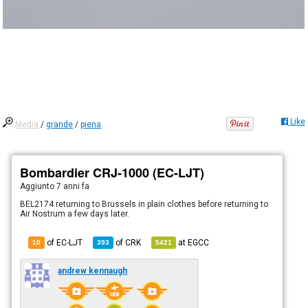
Like
Media
/
grande
/
piena
Bombardier CRJ-1000 (EC-LJT)
Aggiunto
7 anni fa
BEL2174 returning to Brussels in plain clothes before returning to
Air Nostrum a few days later.
of EC-LJT
of
CRK
at
EGCC
10
393
5421
andrew kennaugh