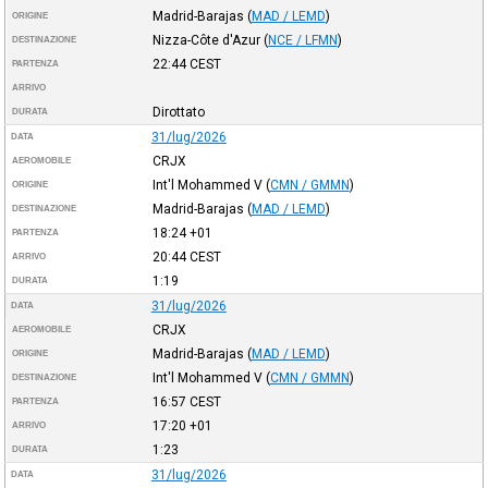
Madrid-Barajas
(
MAD / LEMD
)
ORIGINE
Nizza-Côte d'Azur
(
NCE / LFMN
)
DESTINAZIONE
22:44
CEST
PARTENZA
ARRIVO
Dirottato
DURATA
31/lug/2026
DATA
CRJX
AEROMOBILE
Int'l Mohammed V
(
CMN / GMMN
)
ORIGINE
Madrid-Barajas
(
MAD / LEMD
)
DESTINAZIONE
18:24
+01
PARTENZA
20:44
CEST
ARRIVO
1:19
DURATA
31/lug/2026
DATA
CRJX
AEROMOBILE
Madrid-Barajas
(
MAD / LEMD
)
ORIGINE
Int'l Mohammed V
(
CMN / GMMN
)
DESTINAZIONE
16:57
CEST
PARTENZA
17:20
+01
ARRIVO
1:23
DURATA
31/lug/2026
DATA