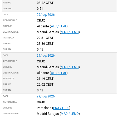
08:42
CEST
ARRIVO
0:51
DURATA
29/lug/2026
DATA
CRJX
AEROMOBILE
Alicante
(
ALC / LEAL
)
ORIGINE
Madrid-Barajas
(
MAD / LEMD
)
DESTINAZIONE
22:51
CEST
PARTENZA
23:36
CEST
ARRIVO
0:45
DURATA
29/lug/2026
DATA
CRJX
AEROMOBILE
Madrid-Barajas
(
MAD / LEMD
)
ORIGINE
Alicante
(
ALC / LEAL
)
DESTINAZIONE
21:19
CEST
PARTENZA
22:02
CEST
ARRIVO
0:42
DURATA
29/lug/2026
DATA
CRJX
AEROMOBILE
Pamplona
(
PNA / LEPP
)
ORIGINE
Madrid-Barajas
(
MAD / LEMD
)
DESTINAZIONE