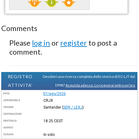
Comments
Please
log in
or
register
to post a
comment.
REGISTRO
Desideri una ricerca completa dello storico di EC-LJT dal
ATTIVITA'
1998?
Acquista adesso. Lo riceverai entro un'ora
07/ago/2026
DATA
CRJX
AEROMOBILE
Santander
(
SDR / LEXJ
)
ORIGINE
DESTINAZIONE
18:25
CEST
PARTENZA
ARRIVO
In volo
DURATA