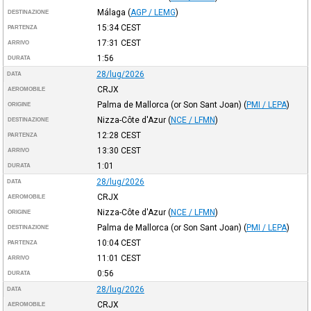
Málaga
(
AGP / LEMG
)
DESTINAZIONE
15:34
CEST
PARTENZA
17:31
CEST
ARRIVO
1:56
DURATA
28/lug/2026
DATA
CRJX
AEROMOBILE
Palma de Mallorca (or Son Sant Joan)
(
PMI / LEPA
)
ORIGINE
Nizza-Côte d'Azur
(
NCE / LFMN
)
DESTINAZIONE
12:28
CEST
PARTENZA
13:30
CEST
ARRIVO
1:01
DURATA
28/lug/2026
DATA
CRJX
AEROMOBILE
Nizza-Côte d'Azur
(
NCE / LFMN
)
ORIGINE
Palma de Mallorca (or Son Sant Joan)
(
PMI / LEPA
)
DESTINAZIONE
10:04
CEST
PARTENZA
11:01
CEST
ARRIVO
0:56
DURATA
28/lug/2026
DATA
CRJX
AEROMOBILE