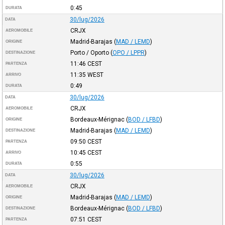
0:45
DURATA
30/lug/2026
DATA
CRJX
AEROMOBILE
Madrid-Barajas
(
MAD / LEMD
)
ORIGINE
Porto / Oporto
(
OPO / LPPR
)
DESTINAZIONE
11:46
CEST
PARTENZA
11:35
WEST
ARRIVO
0:49
DURATA
30/lug/2026
DATA
CRJX
AEROMOBILE
Bordeaux-Mérignac
(
BOD / LFBD
)
ORIGINE
Madrid-Barajas
(
MAD / LEMD
)
DESTINAZIONE
09:50
CEST
PARTENZA
10:45
CEST
ARRIVO
0:55
DURATA
30/lug/2026
DATA
CRJX
AEROMOBILE
Madrid-Barajas
(
MAD / LEMD
)
ORIGINE
Bordeaux-Mérignac
(
BOD / LFBD
)
DESTINAZIONE
07:51
CEST
PARTENZA