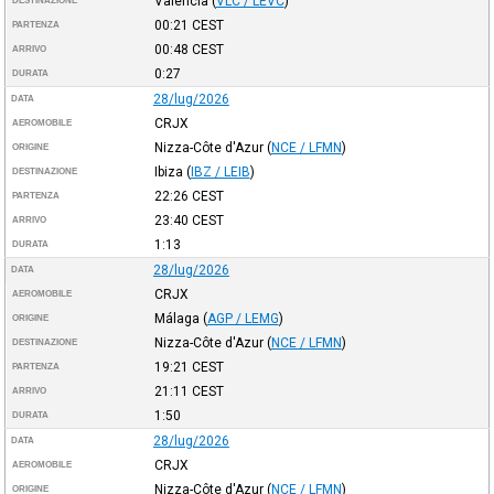
Valencia
(
VLC / LEVC
)
DESTINAZIONE
00:21
CEST
PARTENZA
00:48
CEST
ARRIVO
0:27
DURATA
28/lug/2026
DATA
CRJX
AEROMOBILE
Nizza-Côte d'Azur
(
NCE / LFMN
)
ORIGINE
Ibiza
(
IBZ / LEIB
)
DESTINAZIONE
22:26
CEST
PARTENZA
23:40
CEST
ARRIVO
1:13
DURATA
28/lug/2026
DATA
CRJX
AEROMOBILE
Málaga
(
AGP / LEMG
)
ORIGINE
Nizza-Côte d'Azur
(
NCE / LFMN
)
DESTINAZIONE
19:21
CEST
PARTENZA
21:11
CEST
ARRIVO
1:50
DURATA
28/lug/2026
DATA
CRJX
AEROMOBILE
Nizza-Côte d'Azur
(
NCE / LFMN
)
ORIGINE