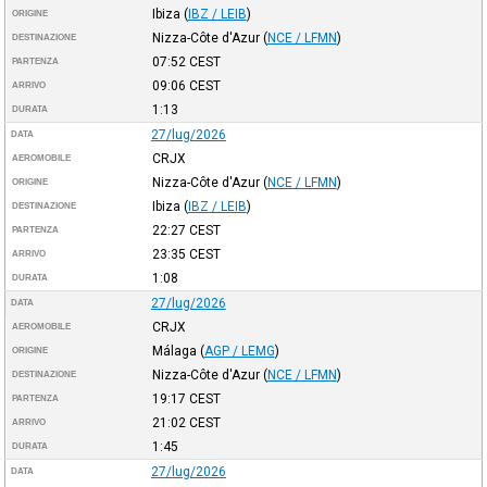
Ibiza
(
IBZ / LEIB
)
ORIGINE
Nizza-Côte d'Azur
(
NCE / LFMN
)
DESTINAZIONE
07:52
CEST
PARTENZA
09:06
CEST
ARRIVO
1:13
DURATA
27/lug/2026
DATA
CRJX
AEROMOBILE
Nizza-Côte d'Azur
(
NCE / LFMN
)
ORIGINE
Ibiza
(
IBZ / LEIB
)
DESTINAZIONE
22:27
CEST
PARTENZA
23:35
CEST
ARRIVO
1:08
DURATA
27/lug/2026
DATA
CRJX
AEROMOBILE
Málaga
(
AGP / LEMG
)
ORIGINE
Nizza-Côte d'Azur
(
NCE / LFMN
)
DESTINAZIONE
19:17
CEST
PARTENZA
21:02
CEST
ARRIVO
1:45
DURATA
27/lug/2026
DATA