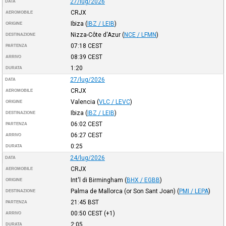
27/lug/2026
DATA
CRJX
AEROMOBILE
Ibiza
(
IBZ / LEIB
)
ORIGINE
Nizza-Côte d'Azur
(
NCE / LFMN
)
DESTINAZIONE
07:18
CEST
PARTENZA
08:39
CEST
ARRIVO
1:20
DURATA
27/lug/2026
DATA
CRJX
AEROMOBILE
Valencia
(
VLC / LEVC
)
ORIGINE
Ibiza
(
IBZ / LEIB
)
DESTINAZIONE
06:02
CEST
PARTENZA
06:27
CEST
ARRIVO
0:25
DURATA
24/lug/2026
DATA
CRJX
AEROMOBILE
Int'l di Birmingham
(
BHX / EGBB
)
ORIGINE
Palma de Mallorca (or Son Sant Joan)
(
PMI / LEPA
)
DESTINAZIONE
21:45
BST
PARTENZA
00:50
CEST
(+1)
ARRIVO
2:05
DURATA