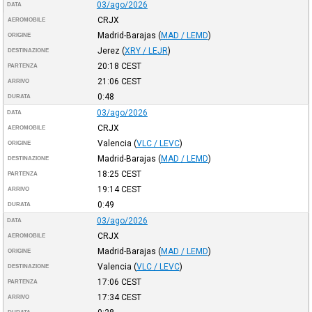
03/ago/2026
DATA
CRJX
AEROMOBILE
Madrid-Barajas
(
MAD / LEMD
)
ORIGINE
Jerez
(
XRY / LEJR
)
DESTINAZIONE
20:18
CEST
PARTENZA
21:06
CEST
ARRIVO
0:48
DURATA
03/ago/2026
DATA
CRJX
AEROMOBILE
Valencia
(
VLC / LEVC
)
ORIGINE
Madrid-Barajas
(
MAD / LEMD
)
DESTINAZIONE
18:25
CEST
PARTENZA
19:14
CEST
ARRIVO
0:49
DURATA
03/ago/2026
DATA
CRJX
AEROMOBILE
Madrid-Barajas
(
MAD / LEMD
)
ORIGINE
Valencia
(
VLC / LEVC
)
DESTINAZIONE
17:06
CEST
PARTENZA
17:34
CEST
ARRIVO