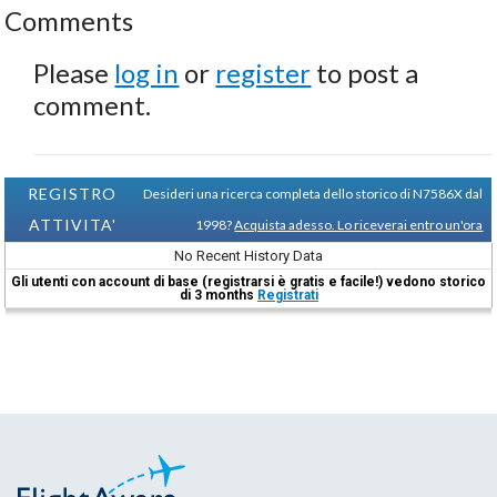
Comments
Please
log in
or
register
to post a
comment.
REGISTRO
Desideri una ricerca completa dello storico di N7586X dal
ATTIVITA'
1998?
Acquista adesso. Lo riceverai entro un'ora
No Recent History Data
Gli utenti con account di base (registrarsi è gratis e facile!) vedono storico
di 3 months
Registrati