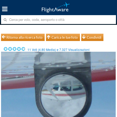
Ritorna alla ricerca foto
Carica le tue foto
Condividi
11
Voti (
4.80
Media) e
7.327
Visualizzazioni