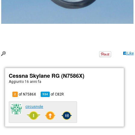
Like
Cessna Skylane RG (N7586X)
Aggiunto
16 anni fa
of N7586X
of
C82R
2
534
circusnole