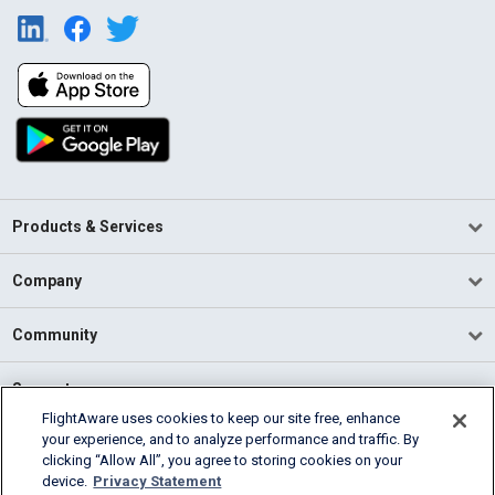
Products & Services
Company
Community
Support
FlightAware uses cookies to keep our site free, enhance
your experience, and to analyze performance and traffic. By
English (USA)
clicking “Allow All”, you agree to storing cookies on your
2026 FlightAware
device.
Privacy Statement