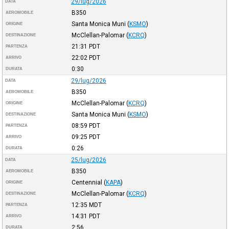
29/lug/2026
DATA
B350
AEROMOBILE
Santa Monica Muni
(
KSMO
)
ORIGINE
McClellan-Palomar
(
KCRQ
)
DESTINAZIONE
21:31
PDT
PARTENZA
22:02
PDT
ARRIVO
0:30
DURATA
29/lug/2026
DATA
B350
AEROMOBILE
McClellan-Palomar
(
KCRQ
)
ORIGINE
Santa Monica Muni
(
KSMO
)
DESTINAZIONE
08:59
PDT
PARTENZA
09:25
PDT
ARRIVO
0:26
DURATA
25/lug/2026
DATA
B350
AEROMOBILE
Centennial
(
KAPA
)
ORIGINE
McClellan-Palomar
(
KCRQ
)
DESTINAZIONE
12:35
MDT
PARTENZA
14:31
PDT
ARRIVO
2:56
DURATA