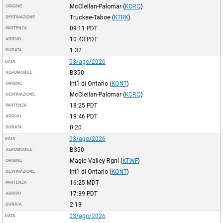
McClellan-Palomar
(
KCRQ
)
ORIGINE
Truckee-Tahoe
(
KTRK
)
DESTINAZIONE
09:11
PDT
PARTENZA
10:43
PDT
ARRIVO
1:32
DURATA
03/ago/2026
DATA
B350
AEROMOBILE
Int'l di Ontario
(
KONT
)
ORIGINE
McClellan-Palomar
(
KCRQ
)
DESTINAZIONE
18:25
PDT
PARTENZA
18:46
PDT
ARRIVO
0:20
DURATA
03/ago/2026
DATA
B350
AEROMOBILE
Magic Valley Rgnl
(
KTWF
)
ORIGINE
Int'l di Ontario
(
KONT
)
DESTINAZIONE
16:25
MDT
PARTENZA
17:39
PDT
ARRIVO
2:13
DURATA
03/ago/2026
DATA