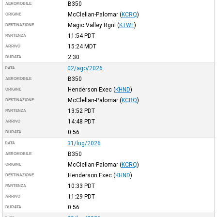
B350
AEROMOBILE
McClellan-Palomar
(
KCRQ
)
ORIGINE
Magic Valley Rgnl
(
KTWF
)
DESTINAZIONE
11:54
PDT
PARTENZA
15:24
MDT
ARRIVO
2:30
DURATA
02/ago/2026
DATA
B350
AEROMOBILE
Henderson Exec
(
KHND
)
ORIGINE
McClellan-Palomar
(
KCRQ
)
DESTINAZIONE
13:52
PDT
PARTENZA
14:48
PDT
ARRIVO
0:56
DURATA
31/lug/2026
DATA
B350
AEROMOBILE
McClellan-Palomar
(
KCRQ
)
ORIGINE
Henderson Exec
(
KHND
)
DESTINAZIONE
10:33
PDT
PARTENZA
11:29
PDT
ARRIVO
0:56
DURATA