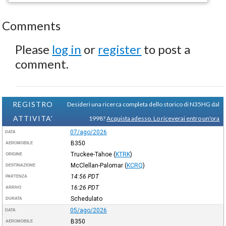
Comments
Please
log in
or
register
to post a
comment.
REGISTRO
Desideri una ricerca completa dello storico di N35HG dal
ATTIVITA'
1998?
Acquista adesso. Lo riceverai entro un'ora
07/ago/2026
DATA
B350
AEROMOBILE
Truckee-Tahoe
(
KTRK
)
ORIGINE
McClellan-Palomar
(
KCRQ
)
DESTINAZIONE
14:56
PDT
PARTENZA
16:26
PDT
ARRIVO
Schedulato
DURATA
05/ago/2026
DATA
B350
AEROMOBILE