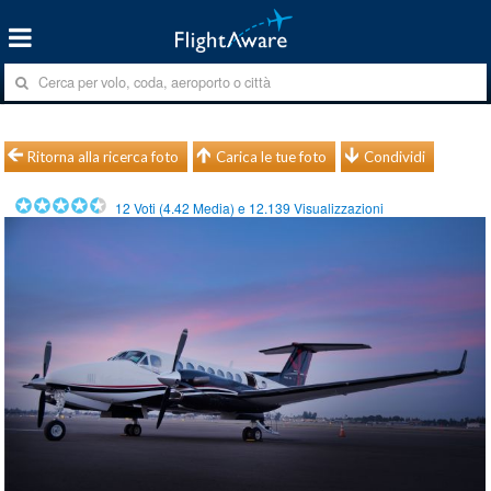
Ritorna alla ricerca foto
Carica le tue foto
Condividi
12
Voti (
4.42
Media) e
12.139
Visualizzazioni