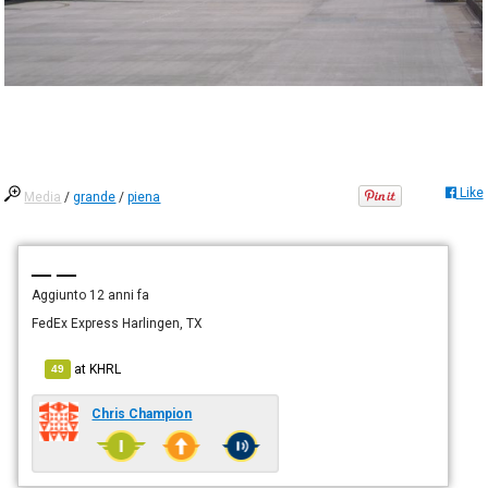
Like
Media
/
grande
/
piena
— —
Aggiunto
12 anni fa
FedEx Express Harlingen, TX
at
KHRL
49
Chris Champion