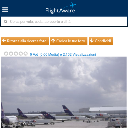
Ritorna alla ricerca foto
Carica le tue foto
Condividi
0
Voti (
0.00
Media) e
2.102
Visualizzazioni