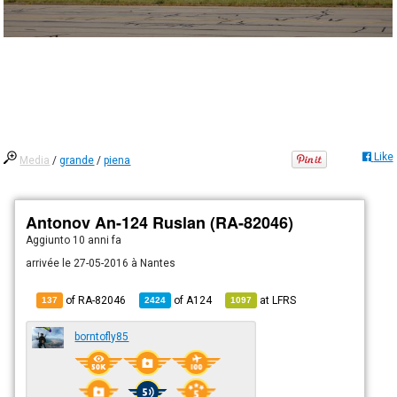
Like
Media
/
grande
/
piena
Antonov An-124 Ruslan (RA-82046)
Aggiunto
10 anni fa
arrivée le 27-05-2016 à Nantes
of RA-82046
of
A124
at
LFRS
137
2424
1097
borntofly85