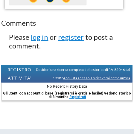
Comments
Please
log in
or
register
to post a
comment.
REGISTRO
Desideri una ricerca completa dello storico di RA-82046 dal
ATTIVITA'
1998?
Acquista adesso. Lo riceverai entro un'ora
No Recent History Data
Gli utenti con account di base (registrarsi è gratis e facile!) vedono storico
di 3 months
Registrati