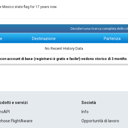
w Mexico state flag for 17 years now.
Desideri una ricerca completa dello 
ne
Destinazione
Partenza
No Recent History Data
i con account di base (registrarsi è gratis e facile!) vedono storico di 3 months
odotti e servizi
Società
roAPI
Info
rehose FlightAware
Opportunità di lavoro