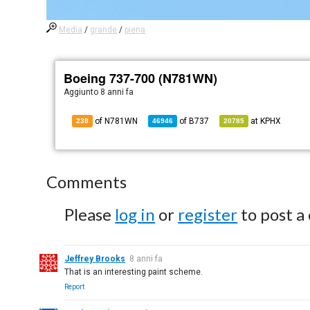
Media
/
grande
/
piena
Boeing 737-700 (N781WN)
Aggiunto
8 anni fa
of N781WN
of
B737
at
KPHX
238
46946
20785
Comments
Please
log in
or
register
to post a
Jeffrey Brooks
8 anni fa
That is an interesting paint scheme.
Report