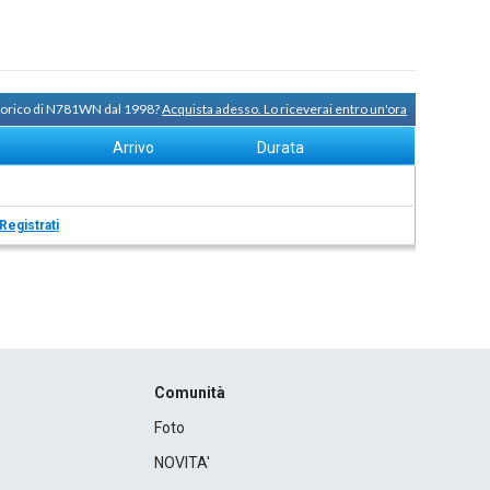
storico di N781WN dal 1998?
Acquista adesso. Lo riceverai entro un'ora
Arrivo
Durata
Registrati
Comunità
Foto
NOVITA'