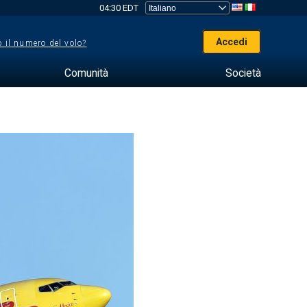
04:30 EDT
Accedi
 il numero del volo?
Comunità
Società