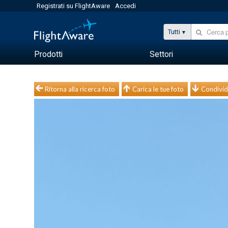
Registrati su FlightAware
Accedi
Tutti
Prodotti
Settori
Ritorna alla ricerca foto
Carica le tue foto
Condivid