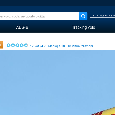
Hai dimenticato
ADS-B
Tracking volo
i
12
Voti (
4.75
Media) e
10.818
Visualizzazioni