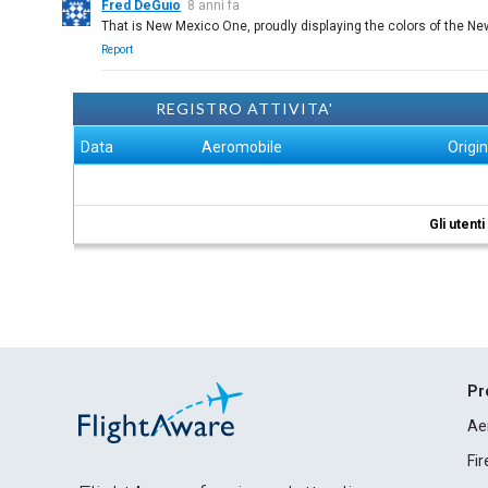
Fred DeGuio
8 anni fa
That is New Mexico One, proudly displaying the colors of the Ne
Report
REGISTRO ATTIVITA'
Data
Aeromobile
Origi
Gli utent
Pr
Ae
Fi