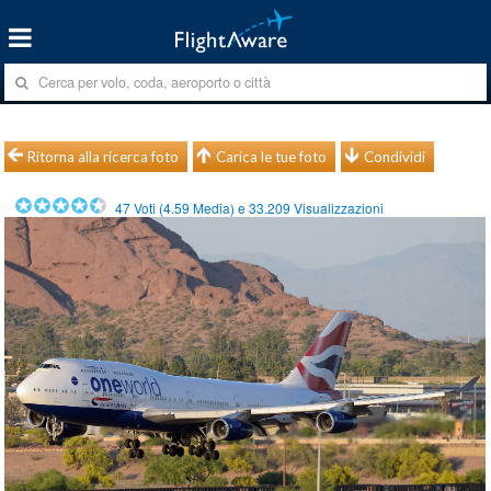
Ritorna alla ricerca foto
Carica le tue foto
Condividi
47
Voti (
4.59
Media) e
33.209
Visualizzazioni