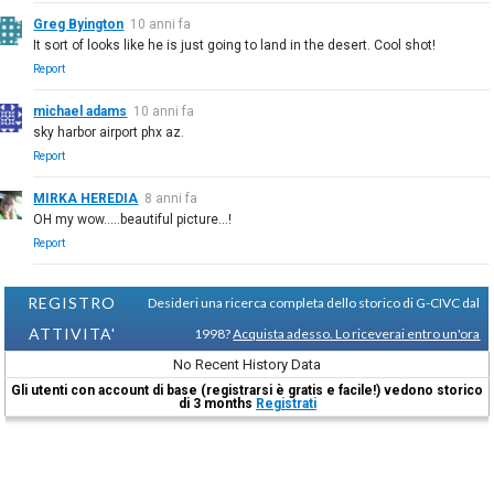
Greg Byington
10 anni fa
It sort of looks like he is just going to land in the desert. Cool shot!
Report
michael adams
10 anni fa
sky harbor airport phx az.
Report
MIRKA HEREDIA
8 anni fa
OH my wow.....beautiful picture...!
Report
REGISTRO
Desideri una ricerca completa dello storico di G-CIVC dal
ATTIVITA'
1998?
Acquista adesso. Lo riceverai entro un'ora
No Recent History Data
Gli utenti con account di base (registrarsi è gratis e facile!) vedono storico
di 3 months
Registrati