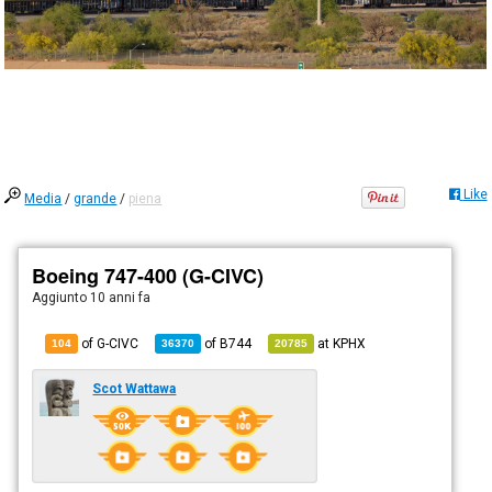
Like
Media
/
grande
/
piena
Boeing 747-400 (G-CIVC)
Aggiunto
10 anni fa
of G-CIVC
of
B744
at
KPHX
104
36370
20785
Scot Wattawa