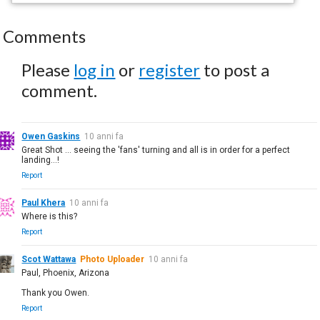
Comments
Please
log in
or
register
to post a
comment.
Owen Gaskins
10 anni fa
Great Shot ... seeing the 'fans' turning and all is in order for a perfect
landing...!
Report
Paul Khera
10 anni fa
Where is this?
Report
Scot Wattawa
Photo Uploader
10 anni fa
Paul, Phoenix, Arizona
Thank you Owen.
Report