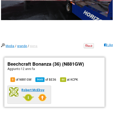
Like
Media
/
grande
/
piena
Beechcraft Bonanza (36) (N881GW)
Aggiunto
12 anni fa
of N881GW
of
BE36
at
KCPK
5
5645
44
Robert McElroy