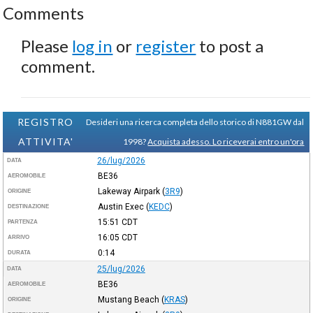
Comments
Please
log in
or
register
to post a
comment.
REGISTRO
Desideri una ricerca completa dello storico di N881GW dal
ATTIVITA'
1998?
Acquista adesso. Lo riceverai entro un'ora
26/lug/2026
DATA
BE36
AEROMOBILE
Lakeway Airpark
(
3R9
)
ORIGINE
Austin Exec
(
KEDC
)
DESTINAZIONE
15:51
CDT
PARTENZA
16:05
CDT
ARRIVO
0:14
DURATA
25/lug/2026
DATA
BE36
AEROMOBILE
Mustang Beach
(
KRAS
)
ORIGINE