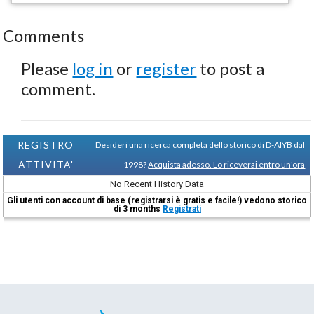
Comments
Please
log in
or
register
to post a
comment.
REGISTRO
Desideri una ricerca completa dello storico di D-AIYB dal
ATTIVITA'
1998?
Acquista adesso. Lo riceverai entro un'ora
No Recent History Data
Gli utenti con account di base (registrarsi è gratis e facile!) vedono storico
di 3 months
Registrati