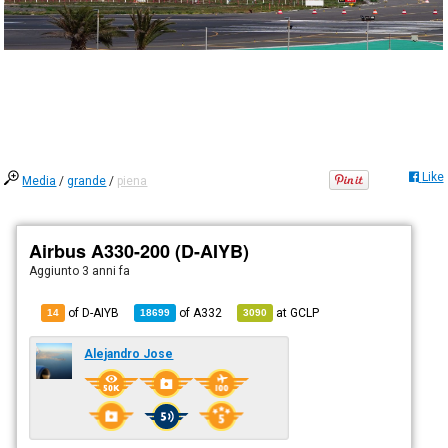
Like
Media
/
grande
/
piena
Airbus A330-200 (D-AIYB)
Aggiunto
3 anni fa
of D-AIYB
of
A332
at
GCLP
14
18699
3090
Alejandro Jose