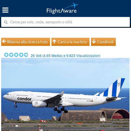
Ritorna alla ricerca foto
Carica le tue foto
Condividi
26
Voti (
4.65
Media) e
9.823
Visualizzazioni