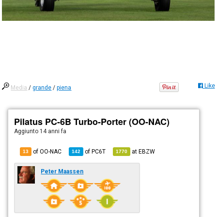
Like
Media
/
grande
/
piena
Pilatus PC-6B Turbo-Porter (OO-NAC)
Aggiunto
14 anni fa
of OO-NAC
of
PC6T
at
EBZW
13
142
1770
Peter Maassen