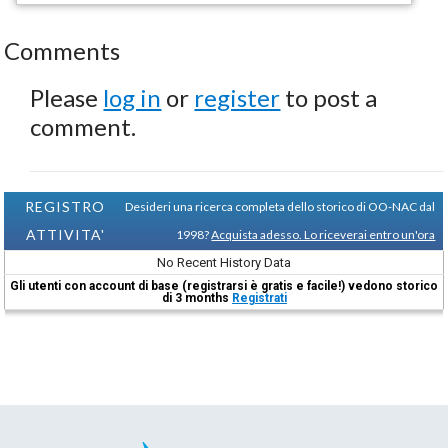
Comments
Please
log in
or
register
to post a
comment.
REGISTRO
Desideri una ricerca completa dello storico di OO-NAC dal
ATTIVITA'
1998?
Acquista adesso. Lo riceverai entro un'ora
No Recent History Data
Gli utenti con account di base (registrarsi è gratis e facile!) vedono storico
di 3 months
Registrati