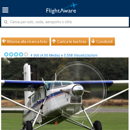
Ritorna alla ricerca foto
Carica le tue foto
Condividi
4
Voti (
4.00
Media) e
5.558
Visualizzazioni