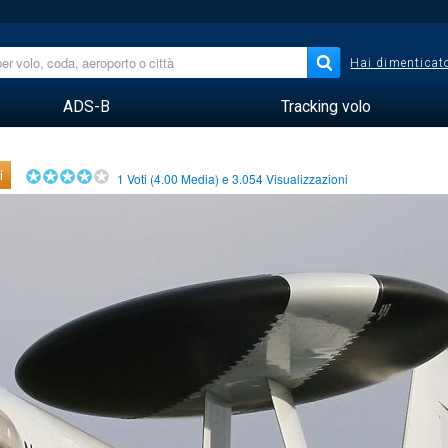
Hai dimenticato
ADS-B
Tracking volo
i
1
Voti (
4.00
Media) e
3.054
Visualizzazioni