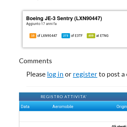
Boeing JE-3 Sentry (LXN90447)
Aggiunto
17 anni fa
of LXN90447
of
E3TF
at
ETNG
10
273
409
Comments
Please
log in
or
register
to post a
REGISTRO ATTIVITA'
Data
Aeromobile
Origi
Gli utent