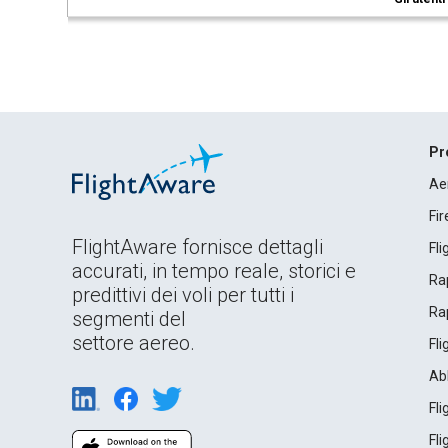
Pr
Ae
Fi
FlightAware fornisce dettagli
Fl
accurati, in tempo reale, storici e
Rap
predittivi dei voli per tutti i
Rap
segmenti del
settore aereo.
Fl
Ab
Fl
Fl