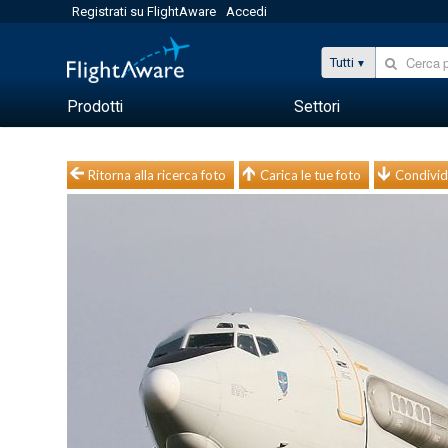
Registrati su FlightAware
Accedi
Tutti
Prodotti
Settori
Ritorna alla ricerca foto
Carica le tue foto
Condivid