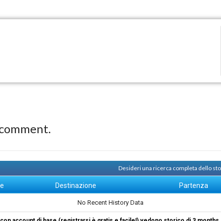
 comment.
Desideri una ricerca completa dello s
ne
Destinazione
Partenza
No Recent History Data
i con account di base (registrarsi è gratis e facile!) vedono storico di 3 months