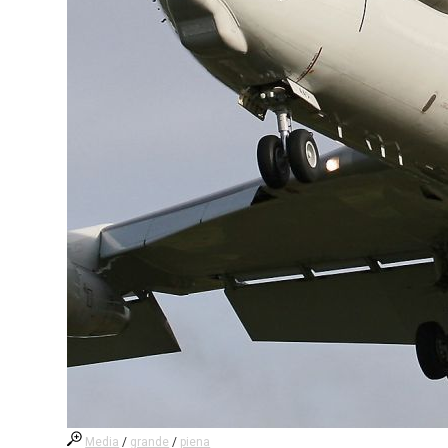
Media
/
grande
/
piena