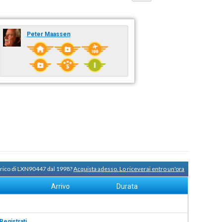
Peter Maassen
torico di LXN90447 dal 1998?
Acquista adesso. Lo riceverai entro un'ora
Arrivo
Durata
Registrati