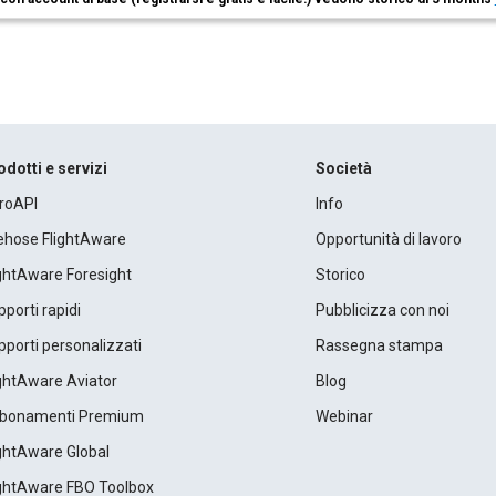
odotti e servizi
Società
roAPI
Info
rehose FlightAware
Opportunità di lavoro
ightAware Foresight
Storico
porti rapidi
Pubblicizza con noi
porti personalizzati
Rassegna stampa
ightAware Aviator
Blog
bonamenti Premium
Webinar
ightAware Global
ightAware FBO Toolbox