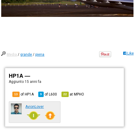
Like
Media
/
grande
/
piena
HP1A —
Aggiunto
15 anni fa
of HP1A
of
L600
at
MPHO
13
9
22
AvionLover