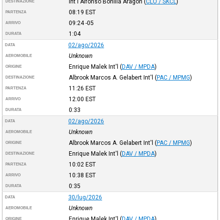
Int'l Alfonso Bonilla Aragón
(
CLO / SKCL
)
DESTINAZIONE
08:19
EST
PARTENZA
09:24
-05
ARRIVO
1:04
DURATA
02/ago/2026
DATA
Unknown
AEROMOBILE
Enrique Malek Int'l
(
DAV / MPDA
)
ORIGINE
Albrook Marcos A. Gelabert Int'l
(
PAC / MPMG
)
DESTINAZIONE
11:26
EST
PARTENZA
12:00
EST
ARRIVO
0:33
DURATA
02/ago/2026
DATA
Unknown
AEROMOBILE
Albrook Marcos A. Gelabert Int'l
(
PAC / MPMG
)
ORIGINE
Enrique Malek Int'l
(
DAV / MPDA
)
DESTINAZIONE
10:02
EST
PARTENZA
10:38
EST
ARRIVO
0:35
DURATA
30/lug/2026
DATA
Unknown
AEROMOBILE
Enrique Malek Int'l
(
DAV / MPDA
)
ORIGINE