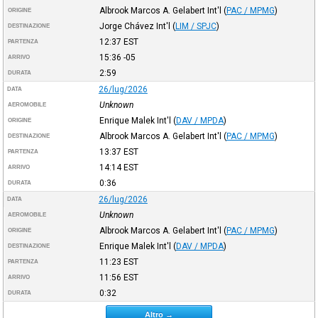
Albrook Marcos A. Gelabert Int'l
(
PAC / MPMG
)
ORIGINE
Jorge Chávez Int'l
(
LIM / SPJC
)
DESTINAZIONE
12:37
EST
PARTENZA
15:36
-05
ARRIVO
2:59
DURATA
26/lug/2026
DATA
Unknown
AEROMOBILE
Enrique Malek Int'l
(
DAV / MPDA
)
ORIGINE
Albrook Marcos A. Gelabert Int'l
(
PAC / MPMG
)
DESTINAZIONE
13:37
EST
PARTENZA
14:14
EST
ARRIVO
0:36
DURATA
26/lug/2026
DATA
Unknown
AEROMOBILE
Albrook Marcos A. Gelabert Int'l
(
PAC / MPMG
)
ORIGINE
Enrique Malek Int'l
(
DAV / MPDA
)
DESTINAZIONE
11:23
EST
PARTENZA
11:56
EST
ARRIVO
0:32
DURATA
Altro →