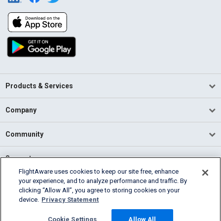
Products & Services
Company
Community
Support
FlightAware uses cookies to keep our site free, enhance
your experience, and to analyze performance and traffic. By
English (USA)
clicking “Allow All”, you agree to storing cookies on your
2026 FlightAware
device.
Privacy Statement
Terms of Use
Privacy
Cookie Settings
Cookie Settings
Allow All