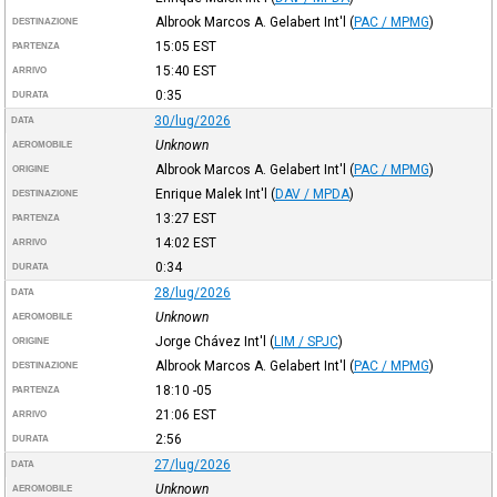
Albrook Marcos A. Gelabert Int'l
(
PAC / MPMG
)
DESTINAZIONE
15:05
EST
PARTENZA
15:40
EST
ARRIVO
0:35
DURATA
30/lug/2026
DATA
Unknown
AEROMOBILE
Albrook Marcos A. Gelabert Int'l
(
PAC / MPMG
)
ORIGINE
Enrique Malek Int'l
(
DAV / MPDA
)
DESTINAZIONE
13:27
EST
PARTENZA
14:02
EST
ARRIVO
0:34
DURATA
28/lug/2026
DATA
Unknown
AEROMOBILE
Jorge Chávez Int'l
(
LIM / SPJC
)
ORIGINE
Albrook Marcos A. Gelabert Int'l
(
PAC / MPMG
)
DESTINAZIONE
18:10
-05
PARTENZA
21:06
EST
ARRIVO
2:56
DURATA
27/lug/2026
DATA
Unknown
AEROMOBILE