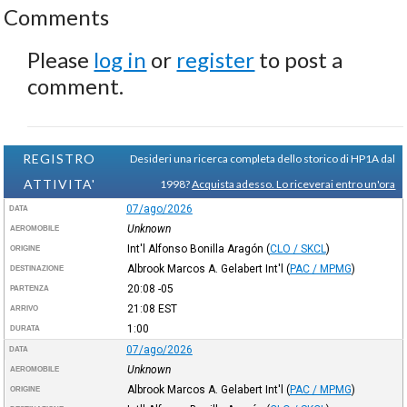
Comments
Please
log in
or
register
to post a
comment.
REGISTRO
Desideri una ricerca completa dello storico di HP1A dal
ATTIVITA'
1998?
Acquista adesso. Lo riceverai entro un'ora
07/ago/2026
DATA
Unknown
AEROMOBILE
Int'l Alfonso Bonilla Aragón
(
CLO / SKCL
)
ORIGINE
Albrook Marcos A. Gelabert Int'l
(
PAC / MPMG
)
DESTINAZIONE
20:08
-05
PARTENZA
21:08
EST
ARRIVO
1:00
DURATA
07/ago/2026
DATA
Unknown
AEROMOBILE
Albrook Marcos A. Gelabert Int'l
(
PAC / MPMG
)
ORIGINE