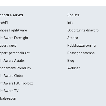
odotti e servizi
Società
roAPI
Info
rehose FlightAware
Opportunità di lavoro
ightAware Foresight
Storico
porti rapidi
Pubblicizza con noi
porti personalizzati
Rassegna stampa
ightAware Aviator
Blog
bonamenti Premium
Webinar
ightAware Global
ightAware FBO Toolbox
ightAware TV
obalBeacon