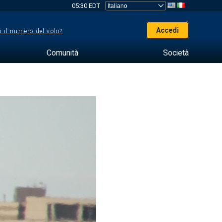
05:30 EDT
Accedi
 il numero del volo?
Comunità
Società