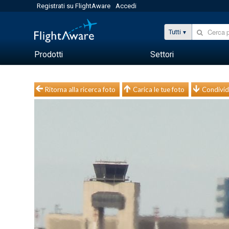
Registrati su FlightAware
Accedi
Tutti
Prodotti
Settori
Ritorna alla ricerca foto
Carica le tue foto
Condivid