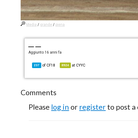
Media
/
grande
/
piena
— —
Aggiunto
16 anni fa
of
CF18
at
CYYC
237
8924
Comments
Please
log in
or
register
to post a