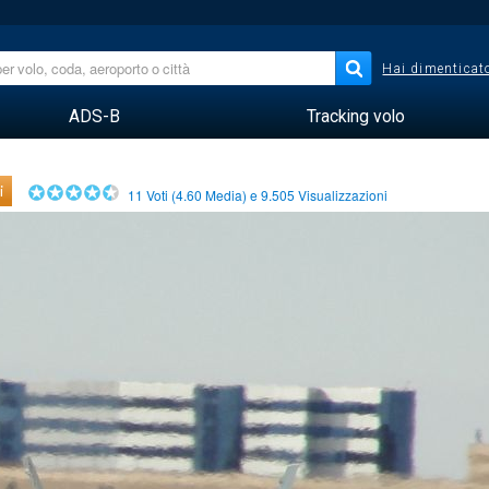
Hai dimenticato
ADS-B
Tracking volo
i
11
Voti (
4.60
Media) e
9.505
Visualizzazioni