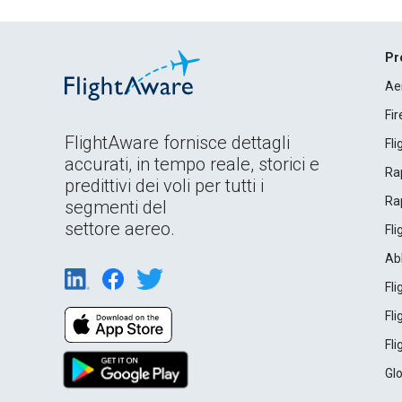
Pr
Ae
Fi
FlightAware fornisce dettagli
Fl
accurati, in tempo reale, storici e
Rap
predittivi dei voli per tutti i
Rap
segmenti del
settore aereo.
Fl
Ab
Fl
Fl
Fl
Gl