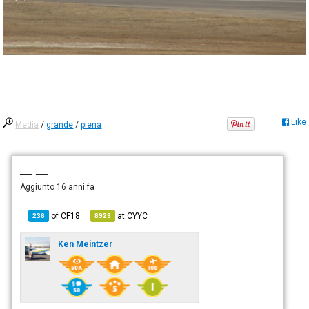
Like
Media
/
grande
/
piena
— —
Aggiunto
16 anni fa
of
CF18
at
CYYC
236
8923
Ken Meintzer