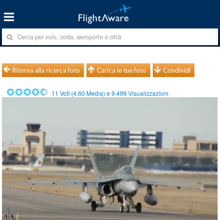
Ritorna alla ricerca foto
Carica le tue foto
Condividi
11
Voti (
4.60
Media) e
9.499
Visualizzazioni