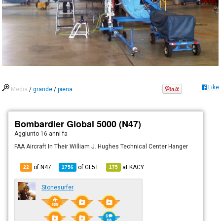
Like
Media
/
grande
/
piena
Bombardier Global 5000 (N47)
Aggiunto
16 anni fa
FAA Aircraft In Their William J. Hughes Technical Center Hanger
of N47
of
GL5T
at
KACY
22
1756
175
Stonesurfer