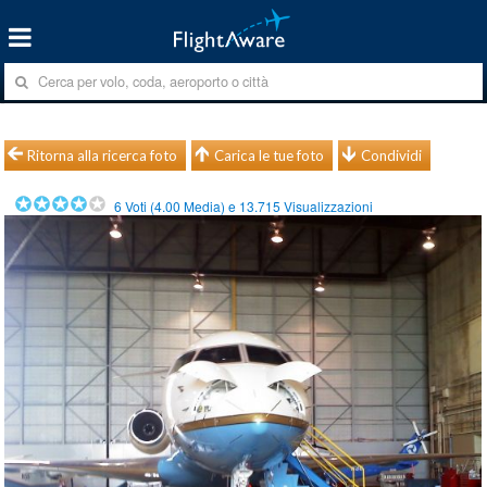
Ritorna alla ricerca foto
Carica le tue foto
Condividi
6
Voti (
4.00
Media) e
13.715
Visualizzazioni