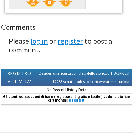
Comments
Please
log in
or
register
to post a
comment.
REGISTRO
Desideri una ricerca completa dello storico di HB-ZRK dal
ATTIVITA'
1998?
Acquista adesso. Lo riceverai entro un'ora
No Recent History Data
Gli utenti con account di base (registrarsi è gratis e facile!) vedono storico
di 3 months
Registrati