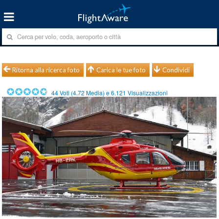
Ritorna alla ricerca foto
Carica le tue foto
Condividi
44
Voti (
4.72
Media) e
6.121
Visualizzazioni