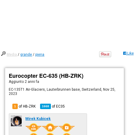
Like
Media
/
grande
/
piena
Eurocopter EC-635 (HB-ZRK)
Aggiunto
2 anni fa
EC-135T1 Air-Glaciers, Lauterbrunnen base, Switzerland, Nov 25,
2023
of HB-ZRK
of
EC35
1
1668
Mirek Kubicek