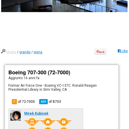
Like
Media
/
grande
/
piena
Boeing 707-300 (72-7000)
Aggiunto
16 anni fa
Former Air Force One - Boeing VC-137C. Ronald Reagan
Presidential Library in Simi Valley, CA
of 72-7000
of
B703
7
420
Mirek Kubicek