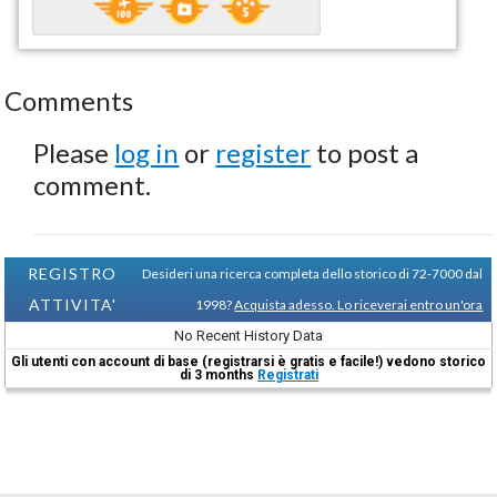
Comments
Please
log in
or
register
to post a
comment.
REGISTRO
Desideri una ricerca completa dello storico di 72-7000 dal
ATTIVITA'
1998?
Acquista adesso. Lo riceverai entro un'ora
No Recent History Data
Gli utenti con account di base (registrarsi è gratis e facile!) vedono storico
di 3 months
Registrati