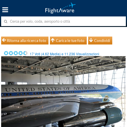
Ritorna alla ricerca foto
Carica le tue foto
Condividi
17
Voti (
4.62
Media) e
11.236
Visualizzazioni