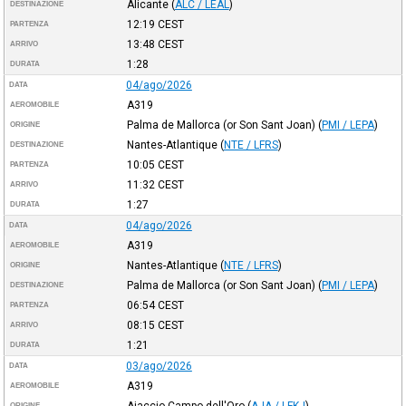
Alicante
(
ALC / LEAL
)
DESTINAZIONE
12:19
CEST
PARTENZA
13:48
CEST
ARRIVO
1:28
DURATA
04/ago/2026
DATA
A319
AEROMOBILE
Palma de Mallorca (or Son Sant Joan)
(
PMI / LEPA
)
ORIGINE
Nantes-Atlantique
(
NTE / LFRS
)
DESTINAZIONE
10:05
CEST
PARTENZA
11:32
CEST
ARRIVO
1:27
DURATA
04/ago/2026
DATA
A319
AEROMOBILE
Nantes-Atlantique
(
NTE / LFRS
)
ORIGINE
Palma de Mallorca (or Son Sant Joan)
(
PMI / LEPA
)
DESTINAZIONE
06:54
CEST
PARTENZA
08:15
CEST
ARRIVO
1:21
DURATA
03/ago/2026
DATA
A319
AEROMOBILE
Ajaccio-Campo dell'Oro
(
AJA / LFKJ
)
ORIGINE