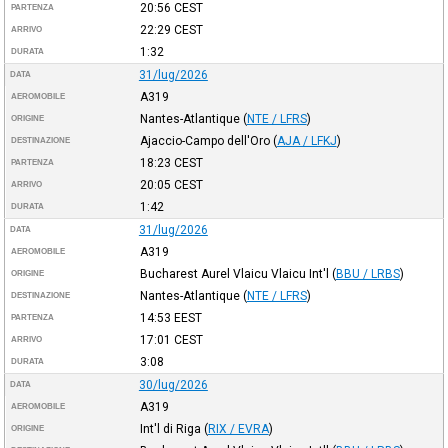
20:56
CEST
PARTENZA
22:29
CEST
ARRIVO
1:32
DURATA
31/lug/2026
DATA
A319
AEROMOBILE
Nantes-Atlantique
(
NTE / LFRS
)
ORIGINE
Ajaccio-Campo dell'Oro
(
AJA / LFKJ
)
DESTINAZIONE
18:23
CEST
PARTENZA
20:05
CEST
ARRIVO
1:42
DURATA
31/lug/2026
DATA
A319
AEROMOBILE
Bucharest Aurel Vlaicu Vlaicu Int'l
(
BBU / LRBS
)
ORIGINE
Nantes-Atlantique
(
NTE / LFRS
)
DESTINAZIONE
14:53
EEST
PARTENZA
17:01
CEST
ARRIVO
3:08
DURATA
30/lug/2026
DATA
A319
AEROMOBILE
Int'l di Riga
(
RIX / EVRA
)
ORIGINE