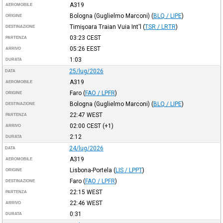
A319
AEROMOBILE
Bologna (Guglielmo Marconi)
(
BLQ / LIPE
)
ORIGINE
Timişoara Traian Vuia Int'l
(
TSR / LRTR
)
DESTINAZIONE
03:23
CEST
PARTENZA
05:26
EEST
ARRIVO
1:03
DURATA
25/lug/2026
DATA
A319
AEROMOBILE
Faro
(
FAO / LPFR
)
ORIGINE
Bologna (Guglielmo Marconi)
(
BLQ / LIPE
)
DESTINAZIONE
22:47
WEST
PARTENZA
02:00
CEST
(+1)
ARRIVO
2:12
DURATA
24/lug/2026
DATA
A319
AEROMOBILE
Lisbona-Portela
(
LIS / LPPT
)
ORIGINE
Faro
(
FAO / LPFR
)
DESTINAZIONE
22:15
WEST
PARTENZA
22:46
WEST
ARRIVO
0:31
DURATA