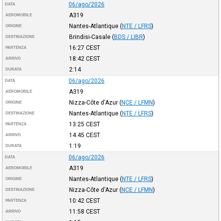
06/ago/2026
DATA
A319
AEROMOBILE
Nantes-Atlantique
(
NTE / LFRS
)
ORIGINE
Brindisi-Casale
(
BDS / LIBR
)
DESTINAZIONE
16:27
CEST
PARTENZA
18:42
CEST
ARRIVO
2:14
DURATA
06/ago/2026
DATA
A319
AEROMOBILE
Nizza-Côte d'Azur
(
NCE / LFMN
)
ORIGINE
Nantes-Atlantique
(
NTE / LFRS
)
DESTINAZIONE
13:25
CEST
PARTENZA
14:45
CEST
ARRIVO
1:19
DURATA
06/ago/2026
DATA
A319
AEROMOBILE
Nantes-Atlantique
(
NTE / LFRS
)
ORIGINE
Nizza-Côte d'Azur
(
NCE / LFMN
)
DESTINAZIONE
10:42
CEST
PARTENZA
11:58
CEST
ARRIVO