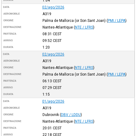
1:04
DURATA
02/ago/2026
DATA
A319
AEROMOBILE
Palma de Mallorca (or Son Sant Joan)
(
PMI / LEPA
)
ORIGINE
Nantes-Atlantique
(
NTE / LFRS
)
DESTINAZIONE
08:31
CEST
PARTENZA
09:52
CEST
ARRIVO
1:20
DURATA
02/ago/2026
DATA
A319
AEROMOBILE
Nantes-Atlantique
(
NTE / LFRS
)
ORIGINE
Palma de Mallorca (or Son Sant Joan)
(
PMI / LEPA
)
DESTINAZIONE
06:13
CEST
PARTENZA
07:29
CEST
ARRIVO
1:15
DURATA
01/ago/2026
DATA
A319
AEROMOBILE
Dubrovnik
(
DBV / LDDU
)
ORIGINE
Nantes-Atlantique
(
NTE / LFRS
)
DESTINAZIONE
20:01
CEST
PARTENZA
22:18
CEST
ARRIVO