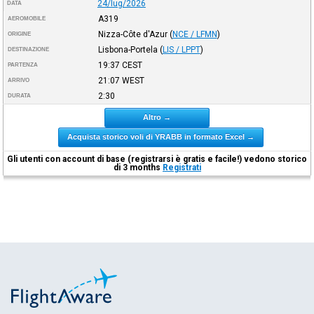
24/lug/2026
DATA
A319
AEROMOBILE
Nizza-Côte d'Azur
(
NCE / LFMN
)
ORIGINE
Lisbona-Portela
(
LIS / LPPT
)
DESTINAZIONE
19:37
CEST
PARTENZA
21:07
WEST
ARRIVO
2:30
DURATA
Altro →
Acquista storico voli di YRABB in formato Excel →
Gli utenti con account di base (registrarsi è gratis e facile!) vedono storico
di 3 months
Registrati