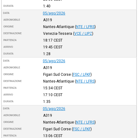
1:40
DURATA
05/ago/2026
DATA
A319
AEROMOBILE
Nantes-Atlantique
(
NTE / LFRS
)
ORIGINE
Venezia-Tessera
(
VCE / LIPZ
)
DESTINAZIONE
18:17
CEST
PARTENZA
19:45
CEST
ARRIVO
1:28
DURATA
05/ago/2026
DATA
A319
AEROMOBILE
Figari Sud Corse
(
FSC / LFKF
)
ORIGINE
Nantes-Atlantique
(
NTE / LFRS
)
DESTINAZIONE
15:34
CEST
PARTENZA
17:10
CEST
ARRIVO
1:35
DURATA
05/ago/2026
DATA
A319
AEROMOBILE
Nantes-Atlantique
(
NTE / LFRS
)
ORIGINE
Figari Sud Corse
(
FSC / LFKF
)
DESTINAZIONE
13:06
CEST
PARTENZA