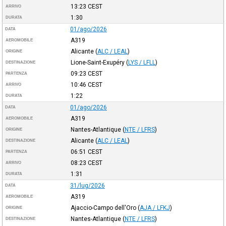
13:23
CEST
ARRIVO
1:30
DURATA
01/ago/2026
DATA
A319
AEROMOBILE
Alicante
(
ALC / LEAL
)
ORIGINE
Lione-Saint-Exupéry
(
LYS / LFLL
)
DESTINAZIONE
09:23
CEST
PARTENZA
10:46
CEST
ARRIVO
1:22
DURATA
01/ago/2026
DATA
A319
AEROMOBILE
Nantes-Atlantique
(
NTE / LFRS
)
ORIGINE
Alicante
(
ALC / LEAL
)
DESTINAZIONE
06:51
CEST
PARTENZA
08:23
CEST
ARRIVO
1:31
DURATA
31/lug/2026
DATA
A319
AEROMOBILE
Ajaccio-Campo dell'Oro
(
AJA / LFKJ
)
ORIGINE
Nantes-Atlantique
(
NTE / LFRS
)
DESTINAZIONE