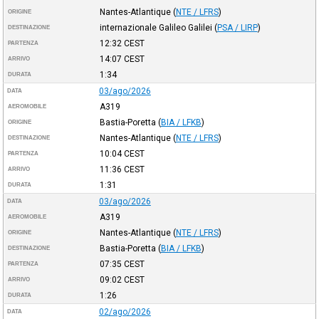
Nantes-Atlantique
(
NTE / LFRS
)
ORIGINE
internazionale Galileo Galilei
(
PSA / LIRP
)
DESTINAZIONE
12:32
CEST
PARTENZA
14:07
CEST
ARRIVO
1:34
DURATA
03/ago/2026
DATA
A319
AEROMOBILE
Bastia-Poretta
(
BIA / LFKB
)
ORIGINE
Nantes-Atlantique
(
NTE / LFRS
)
DESTINAZIONE
10:04
CEST
PARTENZA
11:36
CEST
ARRIVO
1:31
DURATA
03/ago/2026
DATA
A319
AEROMOBILE
Nantes-Atlantique
(
NTE / LFRS
)
ORIGINE
Bastia-Poretta
(
BIA / LFKB
)
DESTINAZIONE
07:35
CEST
PARTENZA
09:02
CEST
ARRIVO
1:26
DURATA
02/ago/2026
DATA