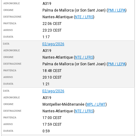
A319
AEROMOBILE
Palma de Mallorca (or Son Sant Joan)
(
PMI / LEPA
)
ORIGINE
Nantes-Atlantique
(
NTE / LFRS
)
DESTINAZIONE
22:06
CEST
PARTENZA
23:23
CEST
ARRIVO
1:17
DURATA
02/ago/2026
DATA
A319
AEROMOBILE
Nantes-Atlantique
(
NTE / LFRS
)
ORIGINE
Palma de Mallorca (or Son Sant Joan)
(
PMI / LEPA
)
DESTINAZIONE
18:48
CEST
PARTENZA
20:10
CEST
ARRIVO
1:21
DURATA
02/ago/2026
DATA
A319
AEROMOBILE
Montpellier-Méditerranée
(
MPL / LFMT
)
ORIGINE
Nantes-Atlantique
(
NTE / LFRS
)
DESTINAZIONE
17:00
CEST
PARTENZA
17:59
CEST
ARRIVO
0:59
DURATA