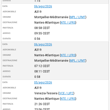
1:15
DURATA
06/ago/2026
DATA
A319
AEROMOBILE
Montpellier-Méditerranée
(
MPL / LFMT
)
ORIGINE
Nantes-Atlantique
(
NTE / LFRS
)
DESTINAZIONE
08:58
CEST
PARTENZA
09:55
CEST
ARRIVO
0:56
DURATA
06/ago/2026
DATA
A319
AEROMOBILE
Nantes-Atlantique
(
NTE / LFRS
)
ORIGINE
Montpellier-Méditerranée
(
MPL / LFMT
)
DESTINAZIONE
07:12
CEST
PARTENZA
08:11
CEST
ARRIVO
0:58
DURATA
05/ago/2026
DATA
A319
AEROMOBILE
Venezia-Tessera
(
VCE / LIPZ
)
ORIGINE
Nantes-Atlantique
(
NTE / LFRS
)
DESTINAZIONE
21:26
CEST
PARTENZA
23:06
CEST
ARRIVO