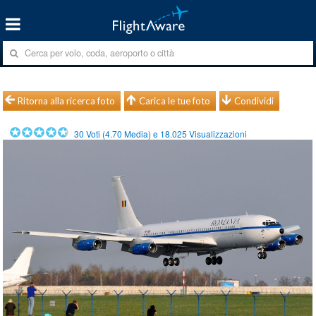
Ritorna alla ricerca foto
Carica le tue foto
Condividi
30
Voti (
4.70
Media) e
18.025
Visualizzazioni