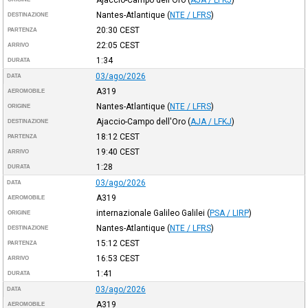
Nantes-Atlantique
(
NTE / LFRS
)
DESTINAZIONE
20:30
CEST
PARTENZA
22:05
CEST
ARRIVO
1:34
DURATA
03/ago/2026
DATA
A319
AEROMOBILE
Nantes-Atlantique
(
NTE / LFRS
)
ORIGINE
Ajaccio-Campo dell'Oro
(
AJA / LFKJ
)
DESTINAZIONE
18:12
CEST
PARTENZA
19:40
CEST
ARRIVO
1:28
DURATA
03/ago/2026
DATA
A319
AEROMOBILE
internazionale Galileo Galilei
(
PSA / LIRP
)
ORIGINE
Nantes-Atlantique
(
NTE / LFRS
)
DESTINAZIONE
15:12
CEST
PARTENZA
16:53
CEST
ARRIVO
1:41
DURATA
03/ago/2026
DATA
A319
AEROMOBILE