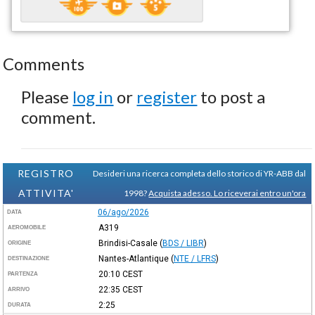
Comments
Please
log in
or
register
to post a
comment.
REGISTRO
Desideri una ricerca completa dello storico di YR-ABB dal
ATTIVITA'
1998?
Acquista adesso. Lo riceverai entro un'ora
06/ago/2026
DATA
A319
AEROMOBILE
Brindisi-Casale
(
BDS / LIBR
)
ORIGINE
Nantes-Atlantique
(
NTE / LFRS
)
DESTINAZIONE
20:10
CEST
PARTENZA
22:35
CEST
ARRIVO
2:25
DURATA