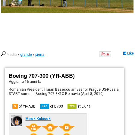
Like
Media
/
grande
/
piena
Boeing 707-300 (YR-ABB)
Aggiunto
16 anni fa
Romanian President Traian Basescu arrives for Prague US-Russia
START summit, Boeing 707-3K1C Romavia (April 8, 2010)
of YR-ABB
of
B703
at
LKPR
9
420
720
Mirek Kubicek