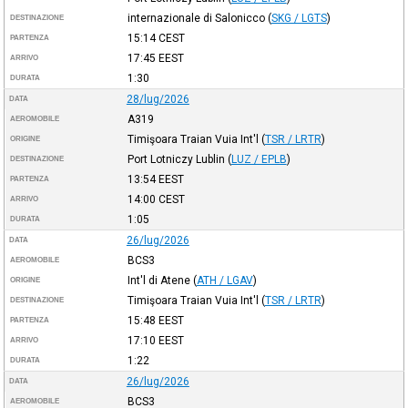
internazionale di Salonicco
(
SKG / LGTS
)
DESTINAZIONE
15:14
CEST
PARTENZA
17:45
EEST
ARRIVO
1:30
DURATA
28/lug/2026
DATA
A319
AEROMOBILE
Timişoara Traian Vuia Int'l
(
TSR / LRTR
)
ORIGINE
Port Lotniczy Lublin
(
LUZ / EPLB
)
DESTINAZIONE
13:54
EEST
PARTENZA
14:00
CEST
ARRIVO
1:05
DURATA
26/lug/2026
DATA
BCS3
AEROMOBILE
Int'l di Atene
(
ATH / LGAV
)
ORIGINE
Timişoara Traian Vuia Int'l
(
TSR / LRTR
)
DESTINAZIONE
15:48
EEST
PARTENZA
17:10
EEST
ARRIVO
1:22
DURATA
26/lug/2026
DATA
BCS3
AEROMOBILE