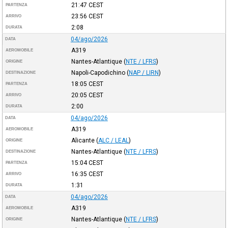
21:47
CEST
PARTENZA
23:56
CEST
ARRIVO
2:08
DURATA
04/ago/2026
DATA
A319
AEROMOBILE
Nantes-Atlantique
(
NTE / LFRS
)
ORIGINE
Napoli-Capodichino
(
NAP / LIRN
)
DESTINAZIONE
18:05
CEST
PARTENZA
20:05
CEST
ARRIVO
2:00
DURATA
04/ago/2026
DATA
A319
AEROMOBILE
Alicante
(
ALC / LEAL
)
ORIGINE
Nantes-Atlantique
(
NTE / LFRS
)
DESTINAZIONE
15:04
CEST
PARTENZA
16:35
CEST
ARRIVO
1:31
DURATA
04/ago/2026
DATA
A319
AEROMOBILE
Nantes-Atlantique
(
NTE / LFRS
)
ORIGINE