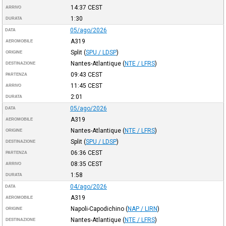
14:37
CEST
ARRIVO
1:30
DURATA
05/ago/2026
DATA
A319
AEROMOBILE
Split
(
SPU / LDSP
)
ORIGINE
Nantes-Atlantique
(
NTE / LFRS
)
DESTINAZIONE
09:43
CEST
PARTENZA
11:45
CEST
ARRIVO
2:01
DURATA
05/ago/2026
DATA
A319
AEROMOBILE
Nantes-Atlantique
(
NTE / LFRS
)
ORIGINE
Split
(
SPU / LDSP
)
DESTINAZIONE
06:36
CEST
PARTENZA
08:35
CEST
ARRIVO
1:58
DURATA
04/ago/2026
DATA
A319
AEROMOBILE
Napoli-Capodichino
(
NAP / LIRN
)
ORIGINE
Nantes-Atlantique
(
NTE / LFRS
)
DESTINAZIONE