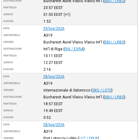
Bucharest Aurel Vlaicu Vlaicu Int'l
(
BBU / LRBS
)
DESTINAZIONE
23:57
EEST
PARTENZA
01:50
EEST
(+1)
ARRIVO
1:52
DURATA
29/lug/2026
DATA
A319
AEROMOBILE
Bucharest Aurel Vlaicu Vlaicu Int'l
(
BBU / LRBS
)
ORIGINE
Int'l di Riga
(
RIX / EVRA
)
DESTINAZIONE
10:11
EEST
PARTENZA
12:27
EEST
ARRIVO
2:16
DURATA
28/lug/2026
DATA
A319
AEROMOBILE
internazionale di Salonicco
(
SKG / LGTS
)
ORIGINE
Bucharest Aurel Vlaicu Vlaicu Int'l
(
BBU / LRBS
)
DESTINAZIONE
18:57
EEST
PARTENZA
19:49
EEST
ARRIVO
0:52
DURATA
28/lug/2026
DATA
A319
AEROMOBILE
Port Lotniczy Lublin
(
LUZ / EPLB
)
ORIGINE