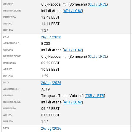
Cluj-Napoca Int'l (Someşeni)
(
CLJ / LRCL
)
ORIGINE
Int'l di Atene
(
ATH / LGAV
)
DESTINAZIONE
12:43
EEST
PARTENZA
14:11
EEST
ARRIVO
1:27
DURATA
26/lug/2026
DATA
BCS3
AEROMOBILE
Int'l di Atene
(
ATH / LGAV
)
ORIGINE
Cluj-Napoca Int'l (Someşeni)
(
CLJ / LRCL
)
DESTINAZIONE
09:29
EEST
PARTENZA
10:58
EEST
ARRIVO
1:29
DURATA
26/lug/2026
DATA
A319
AEROMOBILE
Timişoara Traian Vuia Int'l
(
TSR / LRTR
)
ORIGINE
Int'l di Atene
(
ATH / LGAV
)
DESTINAZIONE
06:42
EEST
PARTENZA
07:57
EEST
ARRIVO
1:14
DURATA
26/lug/2026
DATA