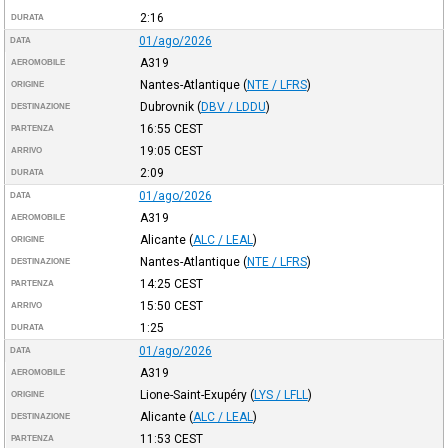
2:16
DURATA
01/ago/2026
DATA
A319
AEROMOBILE
Nantes-Atlantique
(
NTE / LFRS
)
ORIGINE
Dubrovnik
(
DBV / LDDU
)
DESTINAZIONE
16:55
CEST
PARTENZA
19:05
CEST
ARRIVO
2:09
DURATA
01/ago/2026
DATA
A319
AEROMOBILE
Alicante
(
ALC / LEAL
)
ORIGINE
Nantes-Atlantique
(
NTE / LFRS
)
DESTINAZIONE
14:25
CEST
PARTENZA
15:50
CEST
ARRIVO
1:25
DURATA
01/ago/2026
DATA
A319
AEROMOBILE
Lione-Saint-Exupéry
(
LYS / LFLL
)
ORIGINE
Alicante
(
ALC / LEAL
)
DESTINAZIONE
11:53
CEST
PARTENZA