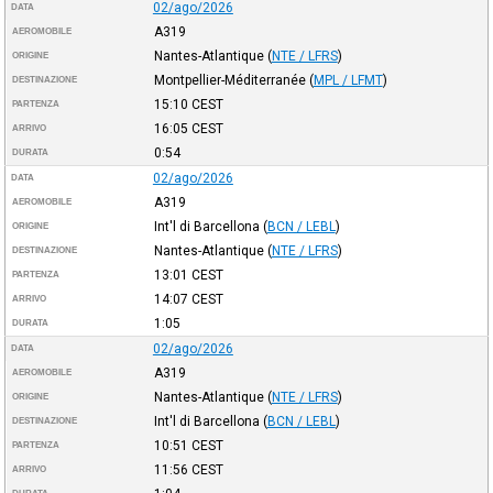
02/ago/2026
DATA
A319
AEROMOBILE
Nantes-Atlantique
(
NTE / LFRS
)
ORIGINE
Montpellier-Méditerranée
(
MPL / LFMT
)
DESTINAZIONE
15:10
CEST
PARTENZA
16:05
CEST
ARRIVO
0:54
DURATA
02/ago/2026
DATA
A319
AEROMOBILE
Int'l di Barcellona
(
BCN / LEBL
)
ORIGINE
Nantes-Atlantique
(
NTE / LFRS
)
DESTINAZIONE
13:01
CEST
PARTENZA
14:07
CEST
ARRIVO
1:05
DURATA
02/ago/2026
DATA
A319
AEROMOBILE
Nantes-Atlantique
(
NTE / LFRS
)
ORIGINE
Int'l di Barcellona
(
BCN / LEBL
)
DESTINAZIONE
10:51
CEST
PARTENZA
11:56
CEST
ARRIVO