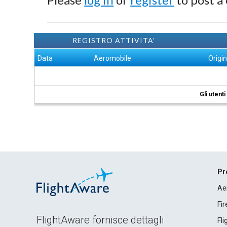
REGISTRO ATTIVITA'
Data
Aeromobile
Origi
Gli utent
Pr
Ae
Fi
FlightAware fornisce dettagli
Fl