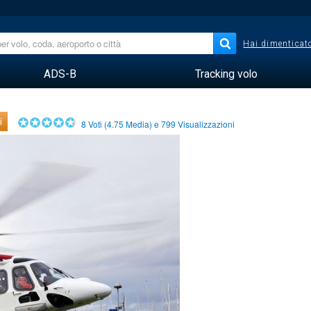
Hai dimenticato
ADS-B
Tracking volo
i
8
Voti (
4.75
Media) e
799
Visualizzazioni