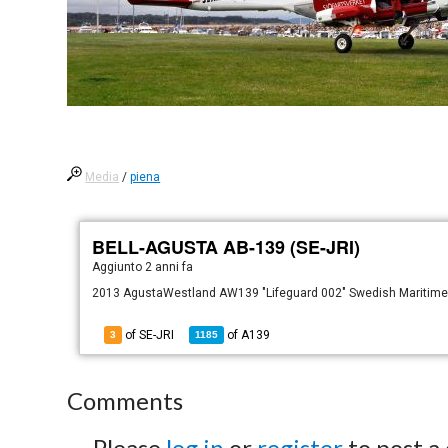
Media
/
piena
BELL-AGUSTA AB-139 (SE-JRI)
Aggiunto
2 anni fa
2013 AgustaWestland AW139 "Lifeguard 002" Swedish Maritime A
of SE-JRI
of
A139
3
1185
Comments
Please
log in
or
register
to post a