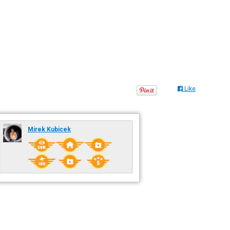
Like
Mirek Kubicek