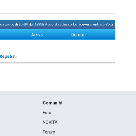
o storico di SE-JRI dal 1998?
Acquista adesso. Lo riceverai entro un'ora
Arrivo
Durata
Registrati
Comunità
Foto
NOVITA'
Forum