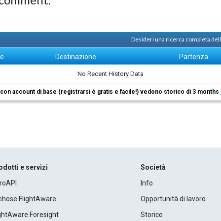
Desideri una ricerca completa dell
ne
Destinazione
Partenza
No Recent History Data
i con account di base (registrarsi è gratis e facile!) vedono storico di 3 months
odotti e servizi
Società
roAPI
Info
rehose FlightAware
Opportunità di lavoro
ightAware Foresight
Storico