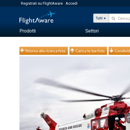
Registrati su FlightAware
Accedi
Tutti
Prodotti
Settori
Ritorna alla ricerca foto
Carica le tue foto
Condivid