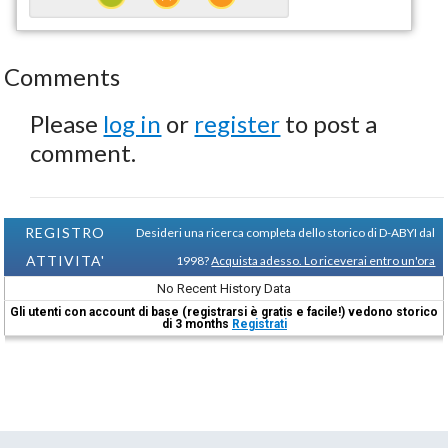
Comments
Please
log in
or
register
to post a
comment.
REGISTRO
Desideri una ricerca completa dello storico di D-ABYI dal
ATTIVITA'
1998?
Acquista adesso. Lo riceverai entro un'ora
No Recent History Data
Gli utenti con account di base (registrarsi è gratis e facile!) vedono storico
di 3 months
Registrati