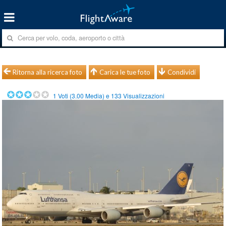
Ritorna alla ricerca foto
Carica le tue foto
Condividi
1
Voti (
3.00
Media) e
133
Visualizzazioni