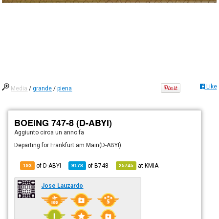
Like
Media
/
grande
/
piena
BOEING 747-8 (D-ABYI)
Aggiunto
circa un anno fa
Departing for Frankfurt am Main(D-ABYI)
of D-ABYI
of
B748
at
KMIA
193
9178
25745
Jose Lauzardo