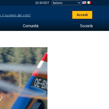
22:30 EDT
Accedi
 il numero del volo?
Comunità
Società