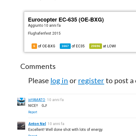
Eurocopter EC-635 (OE-BXG)
Aggiunto
10 anni fa
Flughafenfest 2015
of OE-BXG
of
EC35
at
LOWI
6
1667
20696
Comments
Please
log in
or
register
to post a
jpYAMATO
10 anni fa
NICE!! GJ!
Report
Anton Nel
10 anni fa
Excellent! Well done shot with lots of energy.