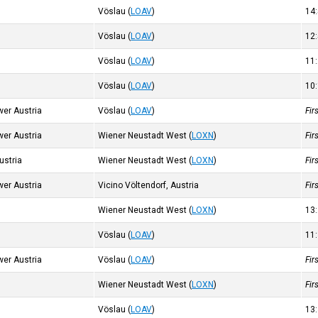
Vöslau
(
LOAV
)
14
Vöslau
(
LOAV
)
12
Vöslau
(
LOAV
)
11
Vöslau
(
LOAV
)
10
wer Austria
Vöslau
(
LOAV
)
Fir
wer Austria
Wiener Neustadt West
(
LOXN
)
Fir
ustria
Wiener Neustadt West
(
LOXN
)
Fir
wer Austria
Vicino Völtendorf, Austria
Fir
Wiener Neustadt West
(
LOXN
)
13
Vöslau
(
LOAV
)
11
wer Austria
Vöslau
(
LOAV
)
Fir
Wiener Neustadt West
(
LOXN
)
Fir
Vöslau
(
LOAV
)
13