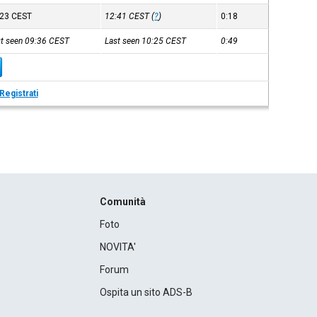
:23
CEST
12:41
CEST
(
?
)
0:18
st seen 09:36
CEST
Last seen 10:25
CEST
0:49
Registrati
Comunità
Foto
NOVITA'
Forum
Ospita un sito ADS-B