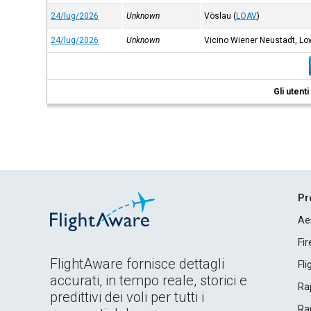
24/lug/2026
Unknown
Vöslau
(
LOAV
)
24/lug/2026
Unknown
Vicino Wiener Neustadt, Lo
Gli utent
Pr
Ae
Fi
FlightAware fornisce dettagli
Fl
accurati, in tempo reale, storici e
Rap
predittivi dei voli per tutti i
Rap