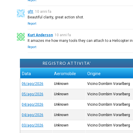
Report
gftt
10 anni fa
Beautiful clarity, great action shot.
Report
Kurt Anderson
10 anni fa
It amazes me how many tools they can attach to a Helicopter inclu
Report
REGISTRO ATTIVITA'
Data
Aeromobile
Origine
06/ago/2026
Unknown
Vicino Dornbirn Vorarlberg
05/ago/2026
Unknown
Vicino Dornbirn Vorarlberg
04/ago/2026
Unknown
Vicino Dornbirn Vorarlberg
04/ago/2026
Unknown
Vicino Dornbirn Vorarlberg
03/ago/2026
Unknown
Vicino Dornbirn Vorarlberg