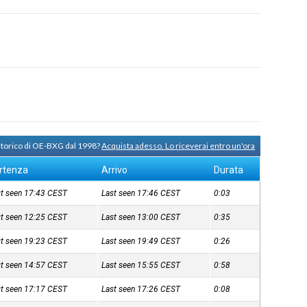
 storico di OE-BXG dal 1998?
Acquista adesso. Lo riceverai entro un'ora
rtenza
Arrivo
Durata
st seen 17:43
CEST
Last seen 17:46
CEST
0:03
st seen 12:25
CEST
Last seen 13:00
CEST
0:35
st seen 19:23
CEST
Last seen 19:49
CEST
0:26
st seen 14:57
CEST
Last seen 15:55
CEST
0:58
st seen 17:17
CEST
Last seen 17:26
CEST
0:08