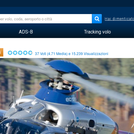
Hai dimenticato
ADS-B
Tracking volo
i
37
Voti (
4.71
Media) e
15.239
Visualizzazioni