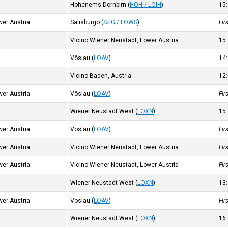
Hohenems Dornbirn
(
HOH / LOIH
)
15
wer Austria
Salisburgo
(
SZG / LOWS
)
Fir
Vicino Wiener Neustadt, Lower Austria
15
Vöslau
(
LOAV
)
14
Vicino Baden, Austria
12
wer Austria
Vöslau
(
LOAV
)
Fir
Wiener Neustadt West
(
LOXN
)
15
wer Austria
Vöslau
(
LOAV
)
Fir
wer Austria
Vicino Wiener Neustadt, Lower Austria
Fir
wer Austria
Vicino Wiener Neustadt, Lower Austria
Fir
Wiener Neustadt West
(
LOXN
)
13
wer Austria
Vöslau
(
LOAV
)
Fir
Wiener Neustadt West
(
LOXN
)
16