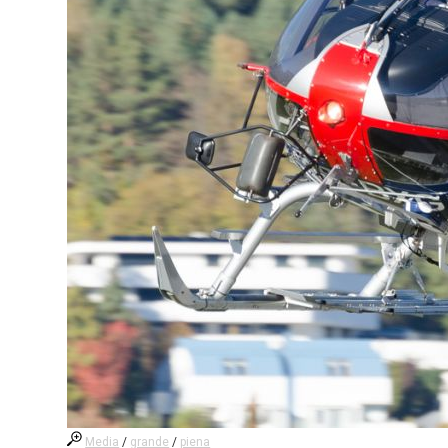
Media
/
grande
/
piena