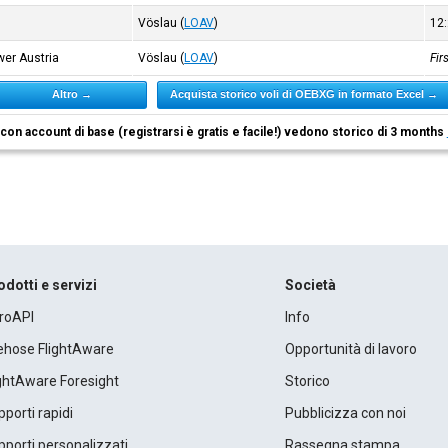
Vöslau
(
LOAV
)
12
wer Austria
Vöslau
(
LOAV
)
Fir
Altro →
Acquista storico voli di OEBXG in formato Excel →
i con account di base (registrarsi è gratis e facile!) vedono storico di 3 months
odotti e servizi
Società
roAPI
Info
rehose FlightAware
Opportunità di lavoro
ightAware Foresight
Storico
porti rapidi
Pubblicizza con noi
porti personalizzati
Rassegna stampa