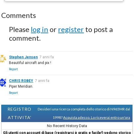
Comments
Please
log in
or
register
to post a
comment.
Stephen Jensen
7 anni fa
Beautiful aircraft and pix !
Report
CHRIS ROBEY
7 anni fa
Piper Meridian.
Report
REGISTRO
Desideri una ricerca completa dello storico di N965MR dal
ATTIVITA'
1998?
Acquista adesso. Lo riceverai entro un'ora
No Recent History Data
Gli utenti con account di base (registrarsi è gratis e facile!) vedono storico