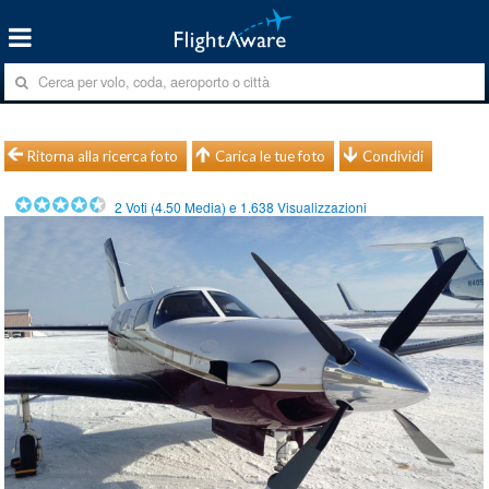
Ritorna alla ricerca foto
Carica le tue foto
Condividi
2
Voti (
4.50
Media) e
1.638
Visualizzazioni