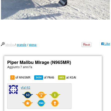
Like
Media
/
grande
/
piena
Piper Malibu Mirage (N965MR)
Aggiunto
7 anni fa
of N965MR
of
PA46
at
KGAI
7
3434
665
vfa192