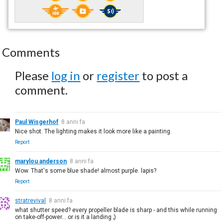
Comments
Please
log in
or
register
to post a
comment.
Paul Wisgerhof
8 anni fa
Nice shot. The lighting makes it look more like a painting.
Report
marylou anderson
8 anni fa
Wow. That's some blue shade! almost purple. lapis?
Report
stratrevival
8 anni fa
what shutter speed? every propeller blade is sharp - and this while running
on take-off-power... or is it a landing ;)