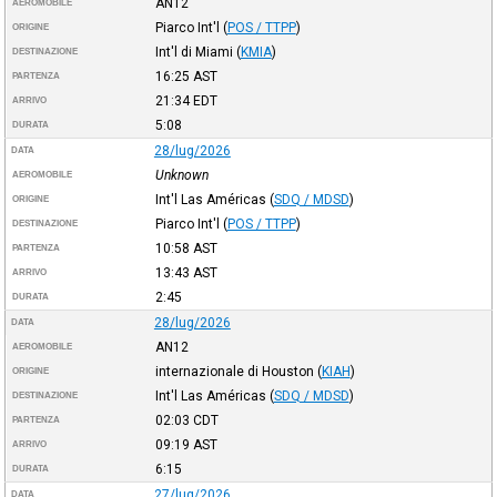
AN12
AEROMOBILE
Piarco Int'l
(
POS / TTPP
)
ORIGINE
Int'l di Miami
(
KMIA
)
DESTINAZIONE
16:25
AST
PARTENZA
21:34
EDT
ARRIVO
5:08
DURATA
28/lug/2026
DATA
Unknown
AEROMOBILE
Int'l Las Américas
(
SDQ / MDSD
)
ORIGINE
Piarco Int'l
(
POS / TTPP
)
DESTINAZIONE
10:58
AST
PARTENZA
13:43
AST
ARRIVO
2:45
DURATA
28/lug/2026
DATA
AN12
AEROMOBILE
internazionale di Houston
(
KIAH
)
ORIGINE
Int'l Las Américas
(
SDQ / MDSD
)
DESTINAZIONE
02:03
CDT
PARTENZA
09:19
AST
ARRIVO
6:15
DURATA
27/lug/2026
DATA