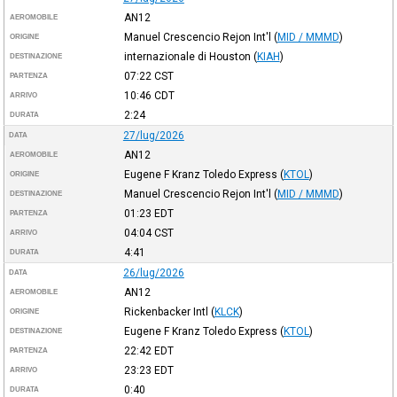
AN12
AEROMOBILE
Manuel Crescencio Rejon Int'l
(
MID / MMMD
)
ORIGINE
internazionale di Houston
(
KIAH
)
DESTINAZIONE
07:22
CST
PARTENZA
10:46
CDT
ARRIVO
2:24
DURATA
27/lug/2026
DATA
AN12
AEROMOBILE
Eugene F Kranz Toledo Express
(
KTOL
)
ORIGINE
Manuel Crescencio Rejon Int'l
(
MID / MMMD
)
DESTINAZIONE
01:23
EDT
PARTENZA
04:04
CST
ARRIVO
4:41
DURATA
26/lug/2026
DATA
AN12
AEROMOBILE
Rickenbacker Intl
(
KLCK
)
ORIGINE
Eugene F Kranz Toledo Express
(
KTOL
)
DESTINAZIONE
22:42
EDT
PARTENZA
23:23
EDT
ARRIVO
0:40
DURATA