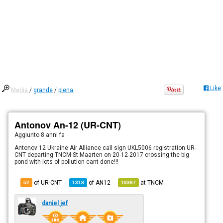
Like
Media
/
grande
/
piena
Antonov An-12 (UR-CNT)
Aggiunto
8 anni fa
Antonov 12 Ukraine Air Alliance call sign UKL5006 registration UR-
CNT departing TNCM St Maarten on 20-12-2017 crossing the big
pond with lots of pollution cant done!!!
of UR-CNT
of
AN12
at
TNCM
52
1318
19367
daniel jef