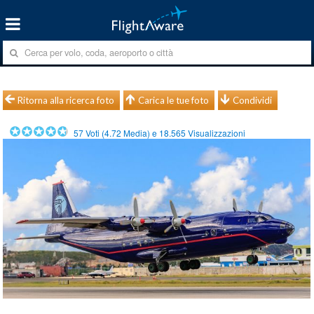
Ritorna alla ricerca foto
Carica le tue foto
Condividi
57
Voti (
4.72
Media) e
18.565
Visualizzazioni