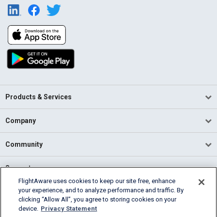
Products & Services
Company
Community
Support
FlightAware uses cookies to keep our site free, enhance
your experience, and to analyze performance and traffic. By
English (USA)
clicking “Allow All”, you agree to storing cookies on your
2026 FlightAware
device.
Privacy Statement