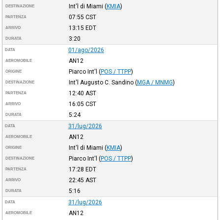
Int'l di Miami
(
KMIA
)
DESTINAZIONE
07:55
CST
PARTENZA
13:15
EDT
ARRIVO
3:20
DURATA
01/ago/2026
DATA
AN12
AEROMOBILE
Piarco Int'l
(
POS / TTPP
)
ORIGINE
Int'l Augusto C. Sandino
(
MGA / MNMG
)
DESTINAZIONE
12:40
AST
PARTENZA
16:05
CST
ARRIVO
5:24
DURATA
31/lug/2026
DATA
AN12
AEROMOBILE
Int'l di Miami
(
KMIA
)
ORIGINE
Piarco Int'l
(
POS / TTPP
)
DESTINAZIONE
17:28
EDT
PARTENZA
22:45
AST
ARRIVO
5:16
DURATA
31/lug/2026
DATA
AN12
AEROMOBILE