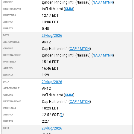
Lynden Pindling Int'l (Nassau)
(
NAS / MYNN
)
ORIGINE
Int'l di Miami
(
KMIA
)
DESTINAZIONE
12:17
EDT
PARTENZA
13:06
EDT
ARRIVO
0:48
DURATA
29/lug/2026
DATA
AN12
AEROMOBILE
Cap-Haitien Int'l
(
CAP / MTCH
)
ORIGINE
Lynden Pindling Int'l (Nassau)
(
NAS / MYNN
)
DESTINAZIONE
15:16
EDT
PARTENZA
16:46
EDT
ARRIVO
1:29
DURATA
29/lug/2026
DATA
AN12
AEROMOBILE
Int'l di Miami
(
KMIA
)
ORIGINE
Cap-Haitien Int'l
(
CAP / MTCH
)
DESTINAZIONE
10:23
EDT
PARTENZA
12:51
EDT
(
?
)
ARRIVO
2:27
DURATA
28/lug/2026
DATA