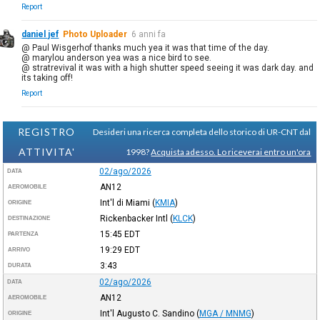
Report
daniel jef
Photo Uploader
6 anni fa
@ Paul Wisgerhof thanks much yea it was that time of the day.
@ marylou anderson yea was a nice bird to see.
@ stratrevival it was with a high shutter speed seeing it was dark day. and
its taking off!
Report
REGISTRO
Desideri una ricerca completa dello storico di UR-CNT dal
ATTIVITA'
1998?
Acquista adesso. Lo riceverai entro un'ora
02/ago/2026
DATA
AN12
AEROMOBILE
Int'l di Miami
(
KMIA
)
ORIGINE
Rickenbacker Intl
(
KLCK
)
DESTINAZIONE
15:45
EDT
PARTENZA
19:29
EDT
ARRIVO
3:43
DURATA
02/ago/2026
DATA
AN12
AEROMOBILE
Int'l Augusto C. Sandino
(
MGA / MNMG
)
ORIGINE