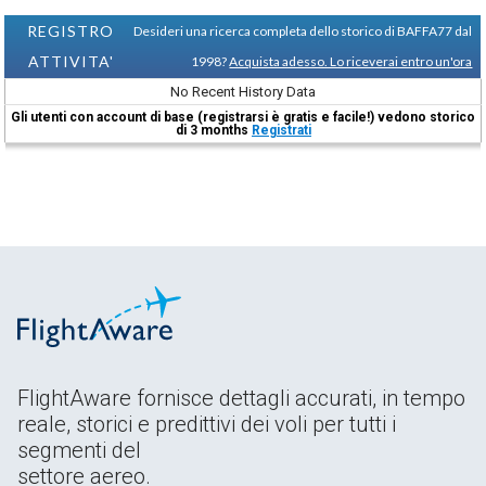
REGISTRO
Desideri una ricerca completa dello storico di BAFFA77 dal
ATTIVITA'
1998?
Acquista adesso. Lo riceverai entro un'ora
No Recent History Data
Gli utenti con account di base (registrarsi è gratis e facile!) vedono storico
di 3 months
Registrati
FlightAware fornisce dettagli accurati, in tempo
reale, storici e predittivi dei voli per tutti i
segmenti del
settore aereo.