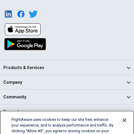
Products & Services
Company
Community
Support
FlightAware uses cookies to keep our site free, enhance
your experience, and to analyze performance and traffic. By
English (USA)
clicking “Allow All”, you agree to storing cookies on your
2026 FlightAware