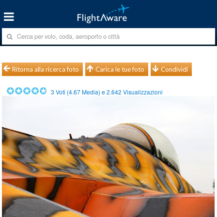
Ritorna alla ricerca foto
Carica le tue foto
Condividi
3
Voti (
4.67
Media) e
2.642
Visualizzazioni