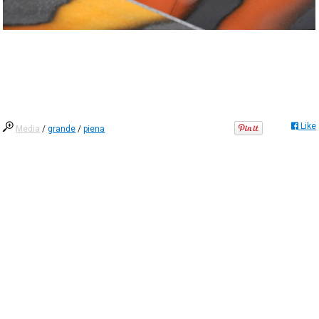
Like
Media
/
grande
/
piena