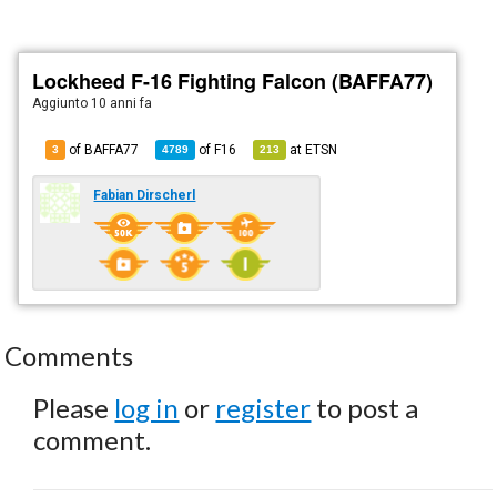
Lockheed F-16 Fighting Falcon (BAFFA77)
Aggiunto
10 anni fa
of BAFFA77
of
F16
at
ETSN
3
4789
213
Fabian Dirscherl
Comments
Please
log in
or
register
to post a
comment.