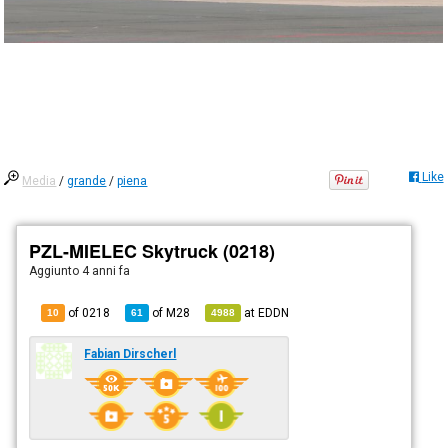
Like
Media
/
grande
/
piena
PZL-MIELEC Skytruck (0218)
Aggiunto
4 anni fa
of 0218
of
M28
at
EDDN
10
61
4988
Fabian Dirscherl