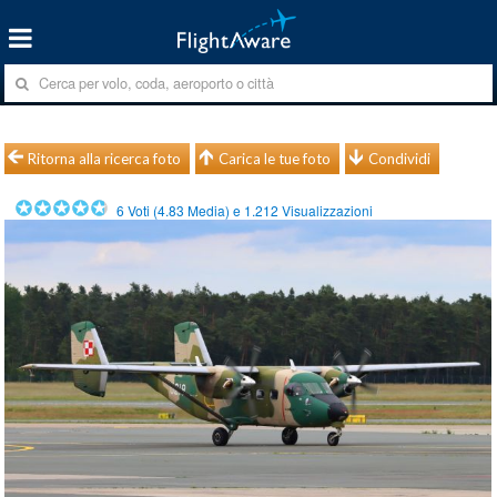
Ritorna alla ricerca foto
Carica le tue foto
Condividi
6
Voti (
4.83
Media) e
1.212
Visualizzazioni