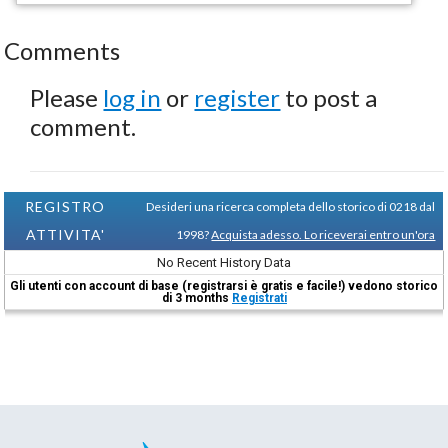
Comments
Please
log in
or
register
to post a
comment.
REGISTRO
Desideri una ricerca completa dello storico di 0218 dal
ATTIVITA'
1998?
Acquista adesso. Lo riceverai entro un'ora
No Recent History Data
Gli utenti con account di base (registrarsi è gratis e facile!) vedono storico
di 3 months
Registrati