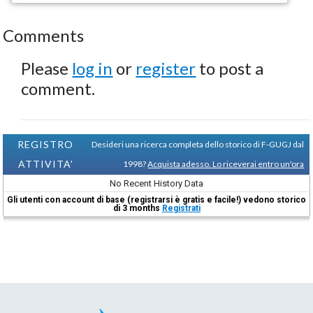
Comments
Please
log in
or
register
to post a
comment.
REGISTRO
Desideri una ricerca completa dello storico di F-GUGJ dal
ATTIVITA'
1998?
Acquista adesso. Lo riceverai entro un'ora
No Recent History Data
Gli utenti con account di base (registrarsi è gratis e facile!) vedono storico
di 3 months
Registrati