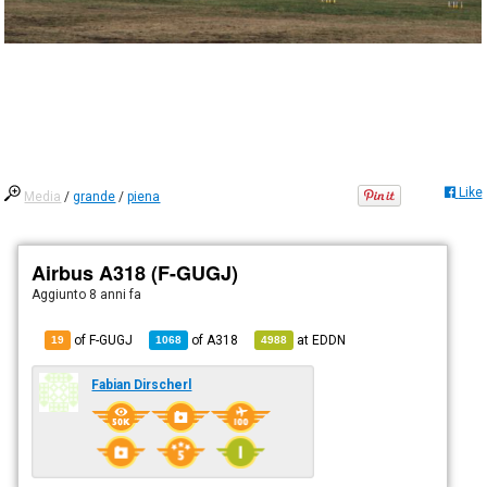
Like
Media
/
grande
/
piena
Airbus A318 (F-GUGJ)
Aggiunto
8 anni fa
of F-GUGJ
of
A318
at
EDDN
19
1068
4988
Fabian Dirscherl