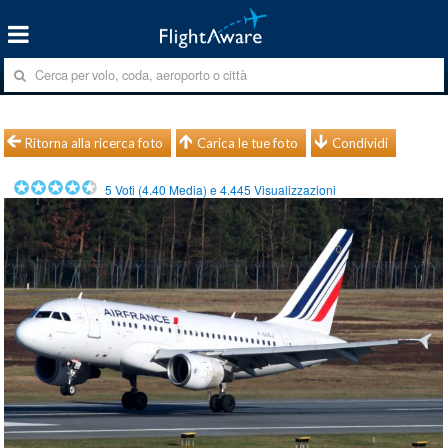
Ritorna alla ricerca foto
Carica le tue foto
Condividi
5
Voti (
4.40
Media) e
4.445
Visualizzazioni