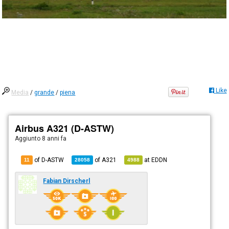
Like
Media
/
grande
/
piena
Airbus A321 (D-ASTW)
Aggiunto
8 anni fa
of D-ASTW
of
A321
at
EDDN
11
28058
4988
Fabian Dirscherl