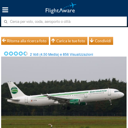
Ritorna alla ricerca foto
Carica le tue foto
Condividi
2
Voti (
4.50
Media) e
856
Visualizzazioni