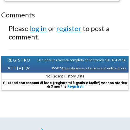
Comments
Please
log in
or
register
to post a
comment.
REGISTRO
Desideri una ricerca completa dello storico di D-ASTW dal
ATTIVITA'
1998?
Acquista adesso. Lo riceverai entro un'ora
No Recent History Data
Gli utenti con account di base (registrarsi è gratis e facile!) vedono storico
di 3 months
Registrati