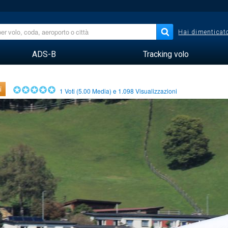
Hai dimenticato
ADS-B
Tracking volo
i
1
Voti (
5.00
Media) e
1.098
Visualizzazioni