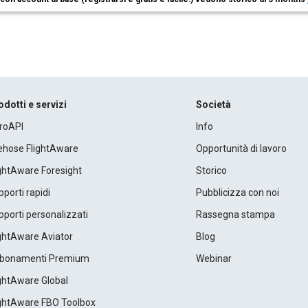
odotti e servizi
Società
roAPI
Info
rehose FlightAware
Opportunità di lavoro
ightAware Foresight
Storico
porti rapidi
Pubblicizza con noi
porti personalizzati
Rassegna stampa
ightAware Aviator
Blog
bonamenti Premium
Webinar
ightAware Global
ightAware FBO Toolbox