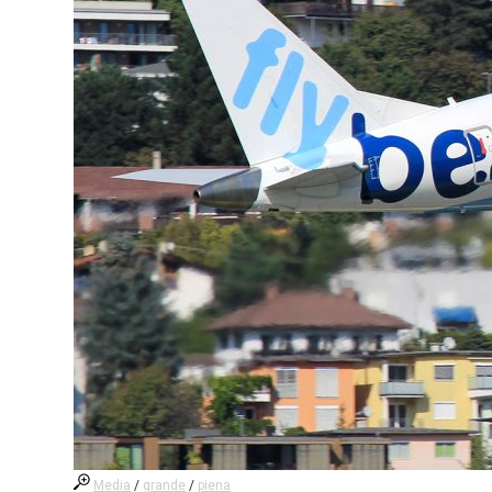
Media
/
grande
/
piena