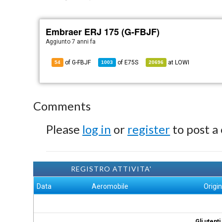
Embraer ERJ 175 (G-FBJF)
Aggiunto
7 anni fa
of G-FBJF
of
E75S
at
LOWI
54
1003
20696
Comments
Please
log in
or
register
to post a
REGISTRO ATTIVITA'
Data
Aeromobile
Origi
Gli utent