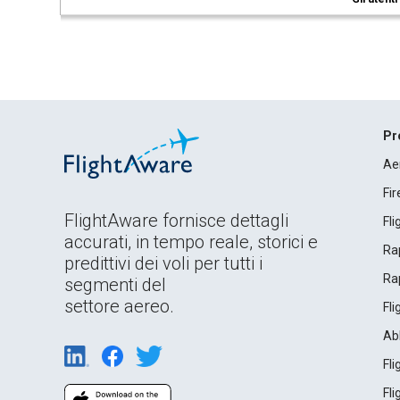
Pr
Ae
Fi
FlightAware fornisce dettagli
Fl
accurati, in tempo reale, storici e
Rap
predittivi dei voli per tutti i
Rap
segmenti del
settore aereo.
Fl
Ab
Fl
Fl