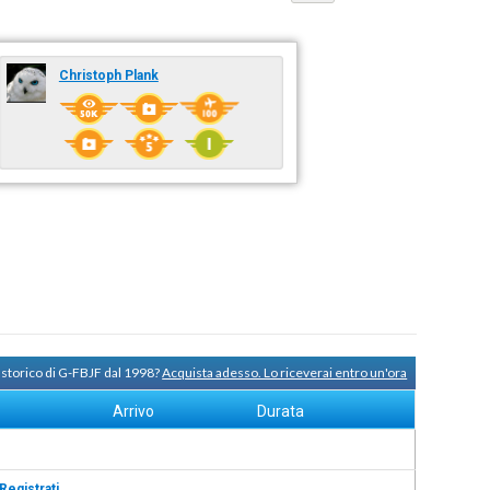
Christoph Plank
 storico di G-FBJF dal 1998?
Acquista adesso. Lo riceverai entro un'ora
Arrivo
Durata
Registrati