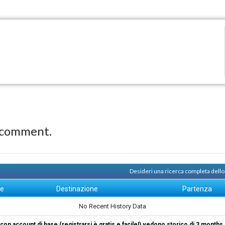
 comment.
Desideri una ricerca completa dello
ne
Destinazione
Partenza
No Recent History Data
i con account di base (registrarsi è gratis e facile!) vedono storico di 3 months