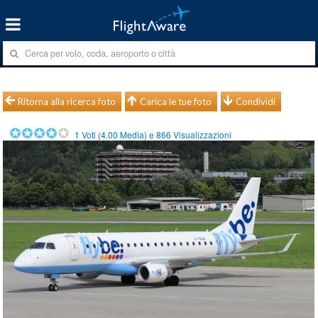
Ritorna alla ricerca foto
Carica le tue foto
Condividi
1
Voti (
4.00
Media) e
866
Visualizzazioni