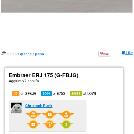
Like
Media
/
grande
/
piena
Embraer ERJ 175 (G-FBJG)
Aggiunto
7 anni fa
of G-FBJG
of
E75S
at
LOWI
35
1004
20696
Christoph Plank