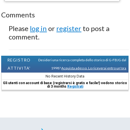
Comments
Please
log in
or
register
to post a
comment.
REGISTRO
Desideri una ricerca completa dello storico di G-FBJG dal
ATTIVITA'
1998?
Acquista adesso. Lo riceverai entro un'ora
No Recent History Data
Gli utenti con account di base (registrarsi è gratis e facile!) vedono storico
di 3 months
Registrati