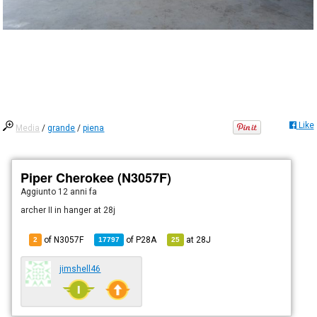
Like
Media
/
grande
/
piena
Piper Cherokee (N3057F)
Aggiunto
12 anni fa
archer II in hanger at 28j
of N3057F
of
P28A
at
28J
2
17797
25
jimshell46