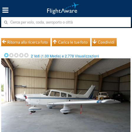
Ritorna alla ricerca foto
Carica le tue foto
Condividi
2
Voti (
1.00
Media) e
2.778
Visualizzazioni