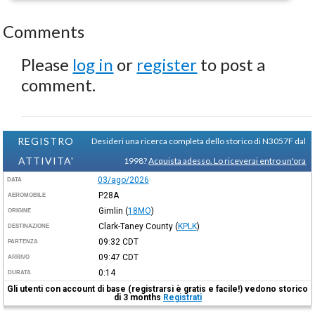
Comments
Please
log in
or
register
to post a
comment.
REGISTRO
Desideri una ricerca completa dello storico di N3057F dal
ATTIVITA'
1998?
Acquista adesso. Lo riceverai entro un'ora
03/ago/2026
DATA
P28A
AEROMOBILE
Gimlin
(
18MO
)
ORIGINE
Clark-Taney County
(
KPLK
)
DESTINAZIONE
09:32
CDT
PARTENZA
09:47
CDT
ARRIVO
0:14
DURATA
Gli utenti con account di base (registrarsi è gratis e facile!) vedono storico
di 3 months
Registrati