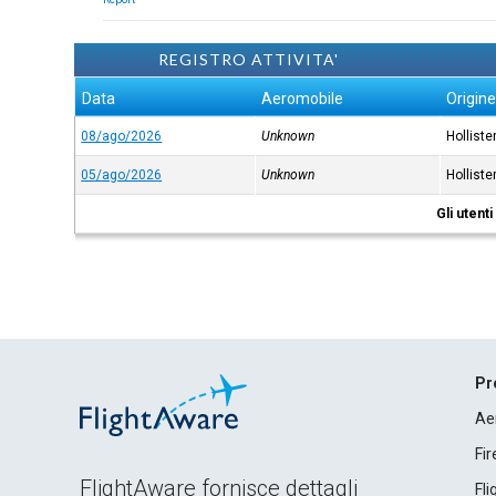
REGISTRO ATTIVITA'
Data
Aeromobile
Origin
08/ago/2026
Unknown
Holliste
05/ago/2026
Unknown
Holliste
Gli utent
Pr
Ae
Fi
FlightAware fornisce dettagli
Fl