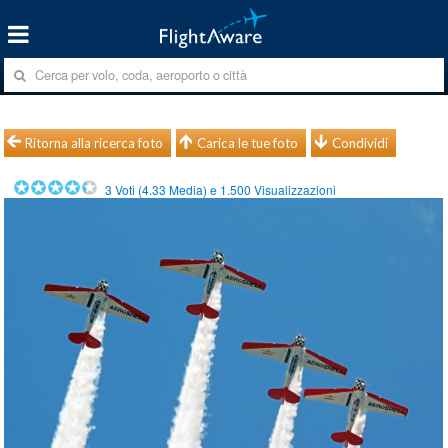
Ritorna alla ricerca foto
Carica le tue foto
Condividi
3
Voti (
4.33
Media) e
1.500
Visualizzazioni