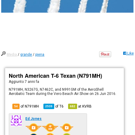
Like
Media
/
grande
/
piena
North American T-6 Texan (N791MH)
Aggiunto
7 anni fa
N791MH, N3267G, N7462C, and N991GM of the AeroShell
Aerobatic Team during the Vero Beach Air Show on 26 Jun 2016.
of N791MH
of
T6
at
KVRB
54
2539
682
Ed Jones