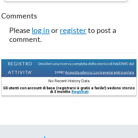
Comments
Please
log in
or
register
to post a
comment.
REGISTRO
Desideri una ricerca completa dello storico di N633WC dal
ATTIVITA'
1998?
Acquista adesso. Lo riceverai entro un'ora
No Recent History Data
Gli utenti con account di base (registrarsi è gratis e facile!) vedono storico
di 3 months
Registrati