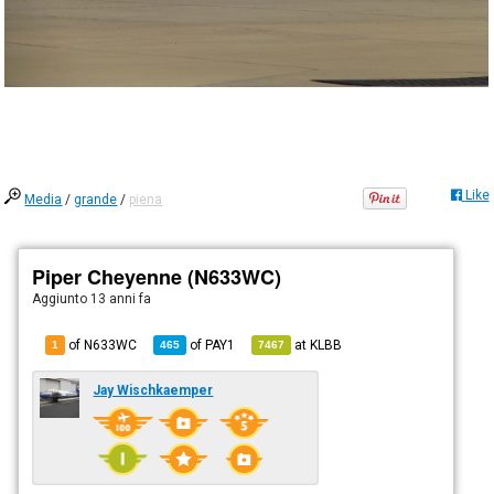
Like
Media
/
grande
/
piena
Piper Cheyenne (N633WC)
Aggiunto
13 anni fa
of N633WC
of
PAY1
at
KLBB
1
465
7467
Jay Wischkaemper