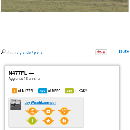
Like
Media
/
grande
/
piena
N477FL —
Aggiunto
13 anni fa
of N477FL
of
BEEC
at
KGKY
8
470
928
Jay Wischkaemper