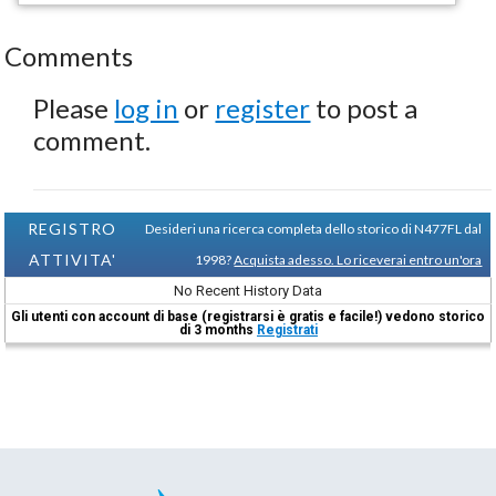
Comments
Please
log in
or
register
to post a
comment.
REGISTRO
Desideri una ricerca completa dello storico di N477FL dal
ATTIVITA'
1998?
Acquista adesso. Lo riceverai entro un'ora
No Recent History Data
Gli utenti con account di base (registrarsi è gratis e facile!) vedono storico
di 3 months
Registrati