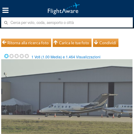
Ritorna alla ricerca foto
Carica le tue foto
Condividi
1
Voti (
1.00
Media) e
1.464
Visualizzazioni