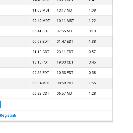
14:48
MDT
18:29
CDT
2:41
11:08
MST
13:17
MDT
1:08
09:49
MDT
10:11
MST
1:22
06:41
EDT
07:55
MDT
3:13
00:08
EDT
01:47
EDT
1:38
21:13
CDT
23:11
EDT
0:57
13:18
PDT
19:03
CDT
3:45
09:55
PDT
10:53
PDT
0:58
08:04
MDT
08:59
PDT
1:55
06:28
CDT
06:57
MDT
1:28
Registrati