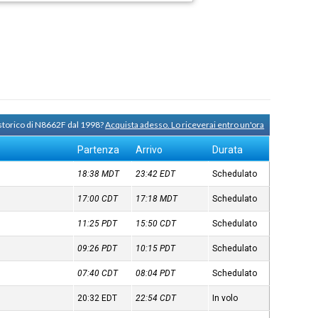
 storico di N8662F dal 1998?
Acquista adesso. Lo riceverai entro un'ora
Partenza
Arrivo
Durata
18:38
MDT
23:42
EDT
Schedulato
17:00
CDT
17:18
MDT
Schedulato
11:25
PDT
15:50
CDT
Schedulato
09:26
PDT
10:15
PDT
Schedulato
07:40
CDT
08:04
PDT
Schedulato
20:32
EDT
22:54
CDT
In volo