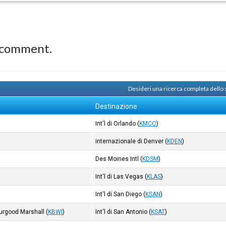
 comment.
Desideri una ricerca completa dello
Destinazione
Int'l di Orlando
(
KMCO
)
internazionale di Denver
(
KDEN
)
Des Moines Intl
(
KDSM
)
Int'l di Las Vegas
(
KLAS
)
Int'l di San Diego
(
KSAN
)
hurgood Marshall
(
KBWI
)
Int'l di San Antonio
(
KSAT
)