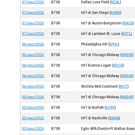
07/ago/2026
B738
Dallas Love Field
(
KDAL
)
07/ago/2026
B738
Int'l di San Diego
(
KSAN
)
07/ago/2026
B738
Int'l di Austin-Bergstrom
(
KAUS
)
07/ago/2026
B738
Int'l di Lambert-St. Louis
(
KSTL
)
06/ago/2026
B738
Philadelphia Intl
(
KPHL
)
06/ago/2026
B738
Int'l di Chicago Midway
(
KMDW
)
06/ago/2026
B738
Int'l Boston-Logan
(
KBOS
)
06/ago/2026
B738
Int'l di Chicago Midway
(
KMDW
)
06/ago/2026
B738
Wichita Mid-Continent
(
KICT
)
05/ago/2026
B738
Int'l di Chicago Midway
(
KMDW
)
05/ago/2026
B738
Int'l di Norfolk
(
KORF
)
05/ago/2026
B738
Int'l di Nashville
(
KBNA
)
05/ago/2026
B738
Eglin AFB/Destin-Ft Walton Bea