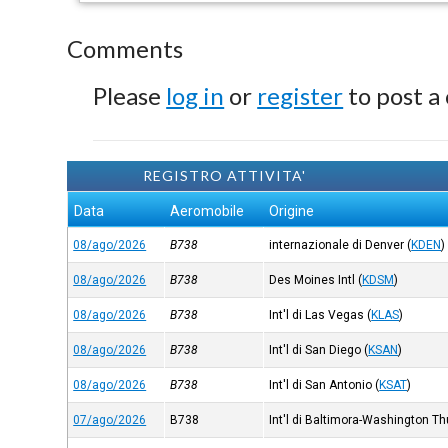
Comments
Please
log in
or
register
to post a
REGISTRO ATTIVITA'
Data
Aeromobile
Origine
08/ago/2026
B738
internazionale di Denver
(
KDEN
)
08/ago/2026
B738
Des Moines Intl
(
KDSM
)
08/ago/2026
B738
Int'l di Las Vegas
(
KLAS
)
08/ago/2026
B738
Int'l di San Diego
(
KSAN
)
08/ago/2026
B738
Int'l di San Antonio
(
KSAT
)
07/ago/2026
B738
Int'l di Baltimora-Washington T