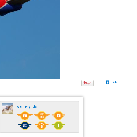
Like
warmwynds