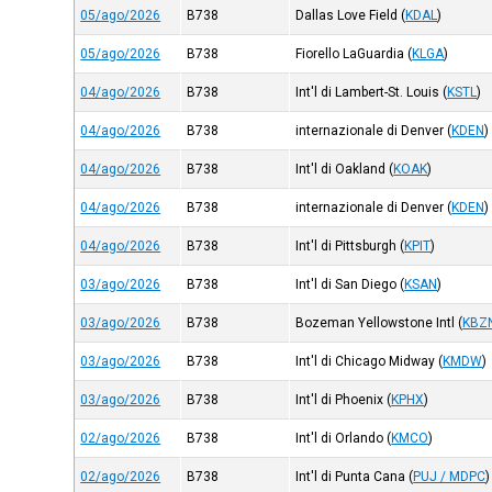
05/ago/2026
B738
Dallas Love Field
(
KDAL
)
05/ago/2026
B738
Fiorello LaGuardia
(
KLGA
)
04/ago/2026
B738
Int'l di Lambert-St. Louis
(
KSTL
)
04/ago/2026
B738
internazionale di Denver
(
KDEN
)
04/ago/2026
B738
Int'l di Oakland
(
KOAK
)
04/ago/2026
B738
internazionale di Denver
(
KDEN
)
04/ago/2026
B738
Int'l di Pittsburgh
(
KPIT
)
03/ago/2026
B738
Int'l di San Diego
(
KSAN
)
03/ago/2026
B738
Bozeman Yellowstone Intl
(
KBZ
03/ago/2026
B738
Int'l di Chicago Midway
(
KMDW
)
03/ago/2026
B738
Int'l di Phoenix
(
KPHX
)
02/ago/2026
B738
Int'l di Orlando
(
KMCO
)
02/ago/2026
B738
Int'l di Punta Cana
(
PUJ / MDPC
)