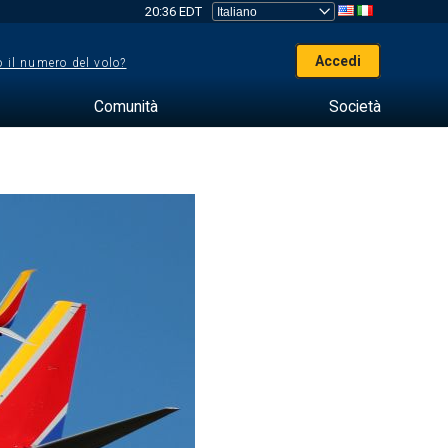
20:36 EDT
Accedi
 il numero del volo?
Comunità
Società