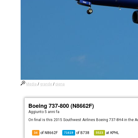
Media
/
grande
/
piena
Boeing 737-800 (N8662F)
Aggiunto
5 anni fa
On final is this 2015 Southwest Airlines Boeing 737-8H4 in the 
of N8662F
of
B738
at
KPHL
34
71619
5523