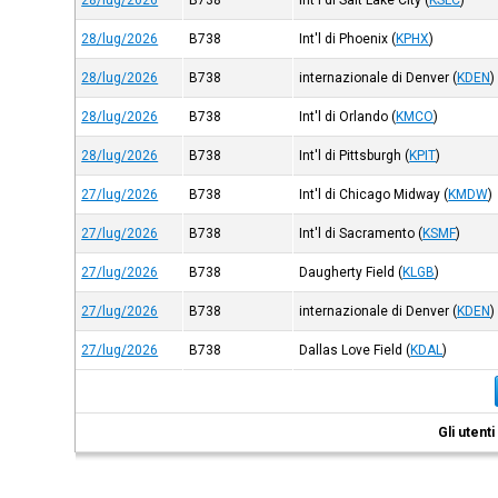
28/lug/2026
B738
Int'l di Salt Lake City
(
KSLC
)
28/lug/2026
B738
Int'l di Phoenix
(
KPHX
)
28/lug/2026
B738
internazionale di Denver
(
KDEN
)
28/lug/2026
B738
Int'l di Orlando
(
KMCO
)
28/lug/2026
B738
Int'l di Pittsburgh
(
KPIT
)
27/lug/2026
B738
Int'l di Chicago Midway
(
KMDW
)
27/lug/2026
B738
Int'l di Sacramento
(
KSMF
)
27/lug/2026
B738
Daugherty Field
(
KLGB
)
27/lug/2026
B738
internazionale di Denver
(
KDEN
)
27/lug/2026
B738
Dallas Love Field
(
KDAL
)
Gli utent