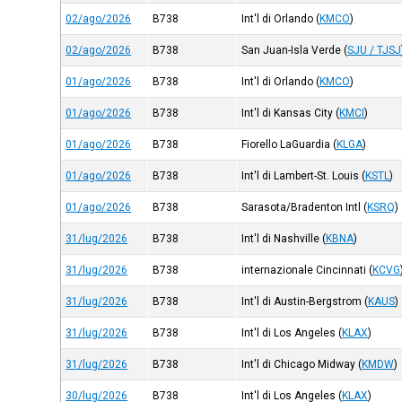
02/ago/2026
B738
Int'l di Orlando
(
KMCO
)
02/ago/2026
B738
San Juan-Isla Verde
(
SJU / TJSJ
01/ago/2026
B738
Int'l di Orlando
(
KMCO
)
01/ago/2026
B738
Int'l di Kansas City
(
KMCI
)
01/ago/2026
B738
Fiorello LaGuardia
(
KLGA
)
01/ago/2026
B738
Int'l di Lambert-St. Louis
(
KSTL
)
01/ago/2026
B738
Sarasota/Bradenton Intl
(
KSRQ
)
31/lug/2026
B738
Int'l di Nashville
(
KBNA
)
31/lug/2026
B738
internazionale Cincinnati
(
KCVG
31/lug/2026
B738
Int'l di Austin-Bergstrom
(
KAUS
)
31/lug/2026
B738
Int'l di Los Angeles
(
KLAX
)
31/lug/2026
B738
Int'l di Chicago Midway
(
KMDW
)
30/lug/2026
B738
Int'l di Los Angeles
(
KLAX
)