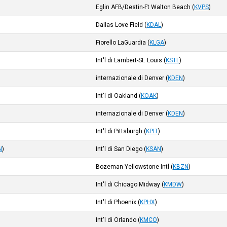
Eglin AFB/Destin-Ft Walton Beach
(
KVPS
)
Dallas Love Field
(
KDAL
)
Fiorello LaGuardia
(
KLGA
)
Int'l di Lambert-St. Louis
(
KSTL
)
internazionale di Denver
(
KDEN
)
Int'l di Oakland
(
KOAK
)
internazionale di Denver
(
KDEN
)
Int'l di Pittsburgh
(
KPIT
)
N
)
Int'l di San Diego
(
KSAN
)
Bozeman Yellowstone Intl
(
KBZN
)
Int'l di Chicago Midway
(
KMDW
)
Int'l di Phoenix
(
KPHX
)
Int'l di Orlando
(
KMCO
)