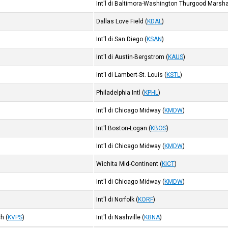
Int'l di Baltimora-Washington Thurgood Marsha
Dallas Love Field
(
KDAL
)
Int'l di San Diego
(
KSAN
)
Int'l di Austin-Bergstrom
(
KAUS
)
Int'l di Lambert-St. Louis
(
KSTL
)
Philadelphia Intl
(
KPHL
)
Int'l di Chicago Midway
(
KMDW
)
Int'l Boston-Logan
(
KBOS
)
Int'l di Chicago Midway
(
KMDW
)
Wichita Mid-Continent
(
KICT
)
Int'l di Chicago Midway
(
KMDW
)
Int'l di Norfolk
(
KORF
)
ch
(
KVPS
)
Int'l di Nashville
(
KBNA
)