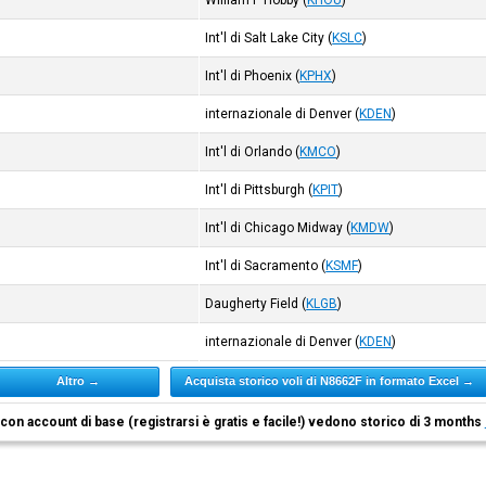
William P Hobby
(
KHOU
)
Int'l di Salt Lake City
(
KSLC
)
Int'l di Phoenix
(
KPHX
)
internazionale di Denver
(
KDEN
)
Int'l di Orlando
(
KMCO
)
Int'l di Pittsburgh
(
KPIT
)
Int'l di Chicago Midway
(
KMDW
)
Int'l di Sacramento
(
KSMF
)
Daugherty Field
(
KLGB
)
internazionale di Denver
(
KDEN
)
Altro →
Acquista storico voli di N8662F in formato Excel →
i con account di base (registrarsi è gratis e facile!) vedono storico di 3 months