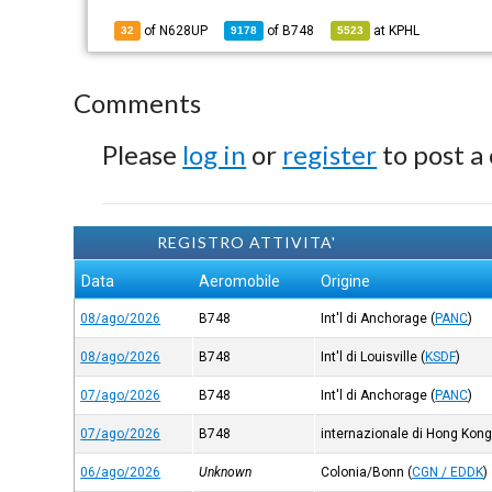
of N628UP
of
B748
at
KPHL
32
9178
5523
Comments
Please
log in
or
register
to post a
REGISTRO ATTIVITA'
Data
Aeromobile
Origine
08/ago/2026
B748
Int'l di Anchorage
(
PANC
)
08/ago/2026
B748
Int'l di Louisville
(
KSDF
)
07/ago/2026
B748
Int'l di Anchorage
(
PANC
)
07/ago/2026
B748
internazionale di Hong Kon
06/ago/2026
Unknown
Colonia/Bonn
(
CGN / EDDK
)