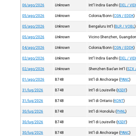
06/ago/2026
Unknown
Int'l Indira Gandhi
(
DEL / VID
05/ago/2026
Unknown
Colonia/Bonn
(
CGN / EDDK
)
05/ago/2026
Unknown
Bengaluru Int'l
(
BLR / VOBL
)
05/ago/2026
Unknown
Vicino Shenzhen, Guangdo
04/ago/2026
Unknown
Colonia/Bonn
(
CGN / EDDK
)
02/ago/2026
Unknown
Int'l Indira Gandhi
(
DEL / VID
02/ago/2026
Unknown
Shenzhen Bao'an Int'l
(
SZX 
01/ago/2026
B748
Int'l di Anchorage
(
PANC
)
31/lug/2026
B748
Int'l di Louisville
(
KSDF
)
31/lug/2026
B748
Int'l di Ontario
(
KONT
)
30/lug/2026
B748
Int'l di Honolulu
(
PHNL
)
30/lug/2026
B748
Int'l di Louisville
(
KSDF
)
30/lug/2026
B748
Int'l di Anchorage
(
PANC
)