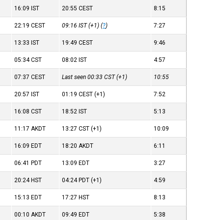
16:09
IST
20:55
CEST
8:15
22:19
CEST
09:16
IST
(+1) (
?
)
7:27
13:33
IST
19:49
CEST
9:46
05:34
CST
08:02
IST
4:57
07:37
CEST
Last seen 00:33
CST
(+1)
10:55
20:57
IST
01:19
CEST
(+1)
7:52
16:08
CST
18:52
IST
5:13
11:17
AKDT
13:27
CST
(+1)
10:09
16:09
EDT
18:20
AKDT
6:11
06:41
PDT
13:09
EDT
3:27
20:24
HST
04:24
PDT
(+1)
4:59
15:13
EDT
17:27
HST
8:13
00:10
AKDT
09:49
EDT
5:38