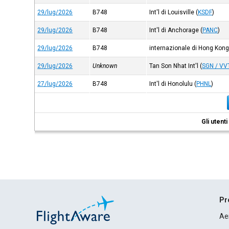
29/lug/2026
B748
Int'l di Louisville
(
KSDF
)
29/lug/2026
B748
Int'l di Anchorage
(
PANC
)
29/lug/2026
B748
internazionale di Hong Kon
29/lug/2026
Unknown
Tan Son Nhat Int'l
(
SGN / VV
27/lug/2026
B748
Int'l di Honolulu
(
PHNL
)
Gli utent
Pr
Ae