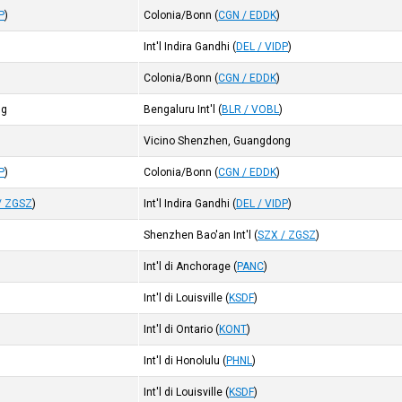
P
)
Colonia/Bonn
(
CGN / EDDK
)
Int'l Indira Gandhi
(
DEL / VIDP
)
Colonia/Bonn
(
CGN / EDDK
)
ng
Bengaluru Int'l
(
BLR / VOBL
)
Vicino Shenzhen, Guangdong
P
)
Colonia/Bonn
(
CGN / EDDK
)
/ ZGSZ
)
Int'l Indira Gandhi
(
DEL / VIDP
)
Shenzhen Bao'an Int'l
(
SZX / ZGSZ
)
Int'l di Anchorage
(
PANC
)
Int'l di Louisville
(
KSDF
)
Int'l di Ontario
(
KONT
)
Int'l di Honolulu
(
PHNL
)
Int'l di Louisville
(
KSDF
)