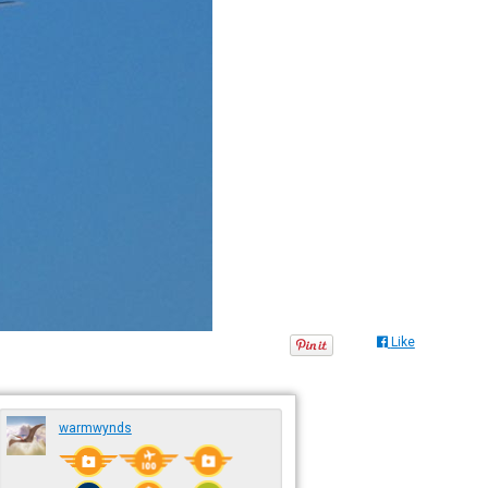
Like
warmwynds