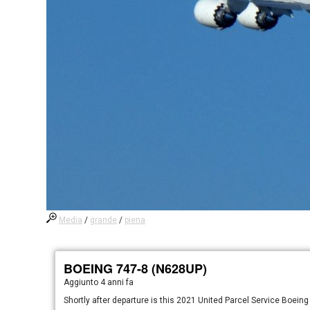
Media
/
grande
/
piena
BOEING 747-8 (N628UP)
Aggiunto
4 anni fa
Shortly after departure is this 2021 United Parcel Service Boeing