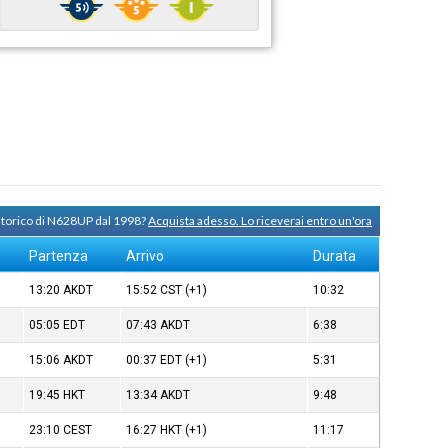
 storico di N628UP dal 1998?
Acquista adesso. Lo riceverai entro un'ora
Partenza
Arrivo
Durata
13:20
AKDT
15:52
CST
(+1)
10:32
05:05
EDT
07:43
AKDT
6:38
15:06
AKDT
00:37
EDT
(+1)
5:31
19:45
HKT
13:34
AKDT
9:48
23:10
CEST
16:27
HKT
(+1)
11:17