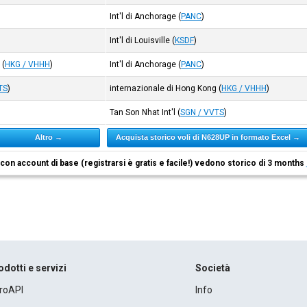
Int'l di Anchorage
(
PANC
)
Int'l di Louisville
(
KSDF
)
g
(
HKG / VHHH
)
Int'l di Anchorage
(
PANC
)
TS
)
internazionale di Hong Kong
(
HKG / VHHH
)
Tan Son Nhat Int'l
(
SGN / VVTS
)
Altro →
Acquista storico voli di N628UP in formato Excel →
i con account di base (registrarsi è gratis e facile!) vedono storico di 3 months
odotti e servizi
Società
roAPI
Info