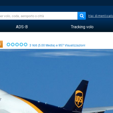
Hai dimenticato
ADS-B
Tracking volo
i
3
Voti (
5.00
Media) e
957
Visualizzazioni