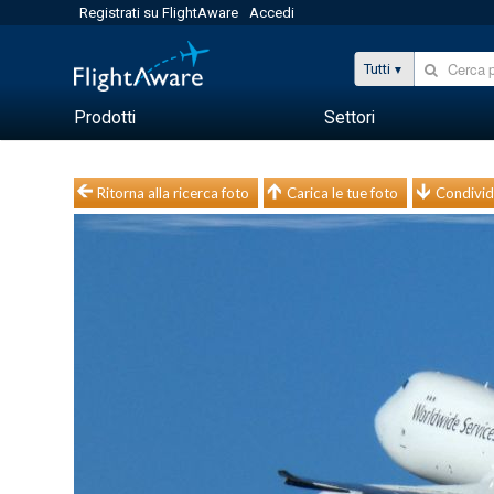
Registrati su FlightAware
Accedi
Tutti
Prodotti
Settori
Ritorna alla ricerca foto
Carica le tue foto
Condivid