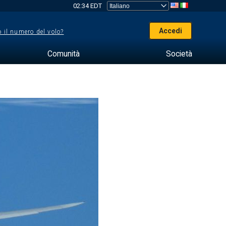
02:34 EDT
Accedi
 il numero del volo?
Comunità
Società