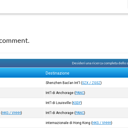
 comment.
Desideri una ricerca completa dello
Destinazione
Shenzhen Bao'an Int'l
(
SZX / ZGSZ
)
Int'l di Anchorage
(
PANC
)
Int'l di Louisville
(
KSDF
)
g
(
HKG / VHHH
)
Int'l di Anchorage
(
PANC
)
internazionale di Hong Kong
(
HKG / VHHH
)