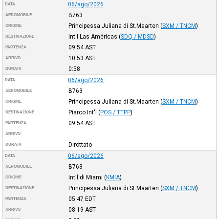
06/ago/2026
DATA
B763
AEROMOBILE
Principessa Juliana di St.Maarten
(
SXM / TNCM
)
ORIGINE
Int'l Las Américas
(
SDQ / MDSD
)
DESTINAZIONE
09:54
AST
PARTENZA
10:53
AST
ARRIVO
0:58
DURATA
06/ago/2026
DATA
B763
AEROMOBILE
Principessa Juliana di St.Maarten
(
SXM / TNCM
)
ORIGINE
Piarco Int'l
(
POS / TTPP
)
DESTINAZIONE
09:54
AST
PARTENZA
ARRIVO
Dirottato
DURATA
06/ago/2026
DATA
B763
AEROMOBILE
Int'l di Miami
(
KMIA
)
ORIGINE
Principessa Juliana di St.Maarten
(
SXM / TNCM
)
DESTINAZIONE
05:47
EDT
PARTENZA
08:19
AST
ARRIVO