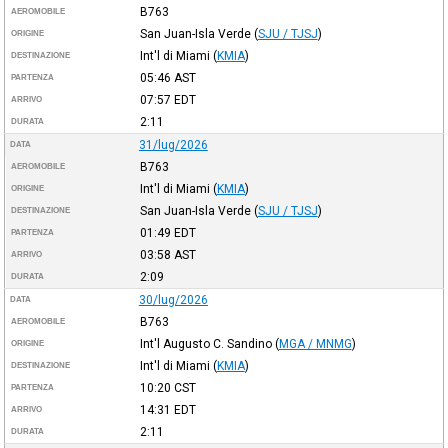
B763
AEROMOBILE
San Juan-Isla Verde
(
SJU / TJSJ
)
ORIGINE
Int'l di Miami
(
KMIA
)
DESTINAZIONE
05:46
AST
PARTENZA
07:57
EDT
ARRIVO
2:11
DURATA
31/lug/2026
DATA
B763
AEROMOBILE
Int'l di Miami
(
KMIA
)
ORIGINE
San Juan-Isla Verde
(
SJU / TJSJ
)
DESTINAZIONE
01:49
EDT
PARTENZA
03:58
AST
ARRIVO
2:09
DURATA
30/lug/2026
DATA
B763
AEROMOBILE
Int'l Augusto C. Sandino
(
MGA / MNMG
)
ORIGINE
Int'l di Miami
(
KMIA
)
DESTINAZIONE
10:20
CST
PARTENZA
14:31
EDT
ARRIVO
2:11
DURATA