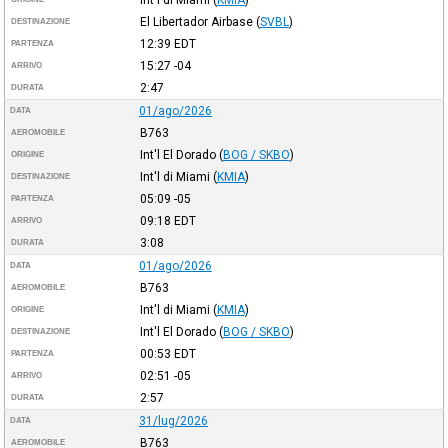
El Libertador Airbase
(
SVBL
)
DESTINAZIONE
12:39
EDT
PARTENZA
15:27
-04
ARRIVO
2:47
DURATA
01/ago/2026
DATA
B763
AEROMOBILE
Int'l El Dorado
(
BOG / SKBO
)
ORIGINE
Int'l di Miami
(
KMIA
)
DESTINAZIONE
05:09
-05
PARTENZA
09:18
EDT
ARRIVO
3:08
DURATA
01/ago/2026
DATA
B763
AEROMOBILE
Int'l di Miami
(
KMIA
)
ORIGINE
Int'l El Dorado
(
BOG / SKBO
)
DESTINAZIONE
00:53
EDT
PARTENZA
02:51
-05
ARRIVO
2:57
DURATA
31/lug/2026
DATA
B763
AEROMOBILE