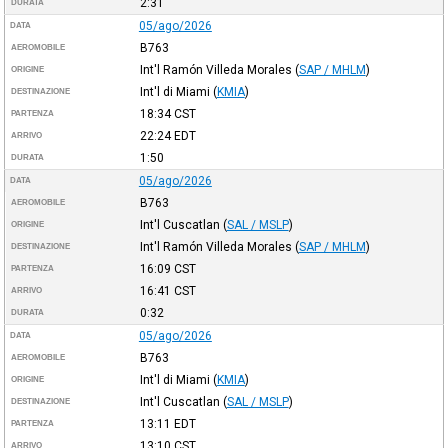
2:31
DURATA
05/ago/2026
DATA
B763
AEROMOBILE
Int'l Ramón Villeda Morales
(
SAP / MHLM
)
ORIGINE
Int'l di Miami
(
KMIA
)
DESTINAZIONE
18:34
CST
PARTENZA
22:24
EDT
ARRIVO
1:50
DURATA
05/ago/2026
DATA
B763
AEROMOBILE
Int'l Cuscatlan
(
SAL / MSLP
)
ORIGINE
Int'l Ramón Villeda Morales
(
SAP / MHLM
)
DESTINAZIONE
16:09
CST
PARTENZA
16:41
CST
ARRIVO
0:32
DURATA
05/ago/2026
DATA
B763
AEROMOBILE
Int'l di Miami
(
KMIA
)
ORIGINE
Int'l Cuscatlan
(
SAL / MSLP
)
DESTINAZIONE
13:11
EDT
PARTENZA
13:10
CST
ARRIVO