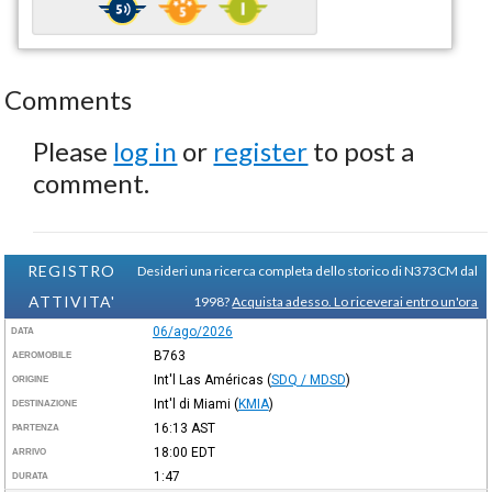
Comments
Please
log in
or
register
to post a
comment.
REGISTRO
Desideri una ricerca completa dello storico di N373CM dal
ATTIVITA'
1998?
Acquista adesso. Lo riceverai entro un'ora
06/ago/2026
DATA
B763
AEROMOBILE
Int'l Las Américas
(
SDQ / MDSD
)
ORIGINE
Int'l di Miami
(
KMIA
)
DESTINAZIONE
16:13
AST
PARTENZA
18:00
EDT
ARRIVO
1:47
DURATA