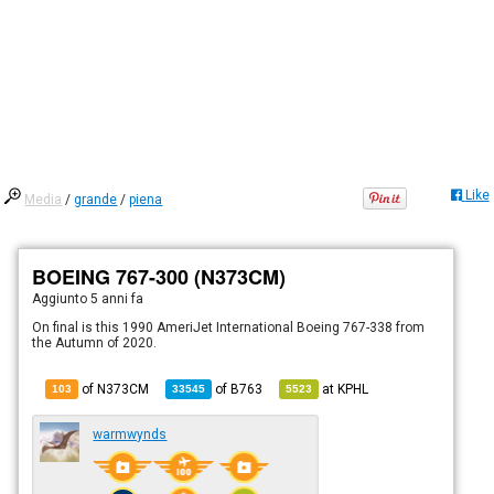
Like
Media
/
grande
/
piena
BOEING 767-300 (N373CM)
Aggiunto
5 anni fa
On final is this 1990 AmeriJet International Boeing 767-338 from
the Autumn of 2020.
of N373CM
of
B763
at
KPHL
103
33545
5523
warmwynds