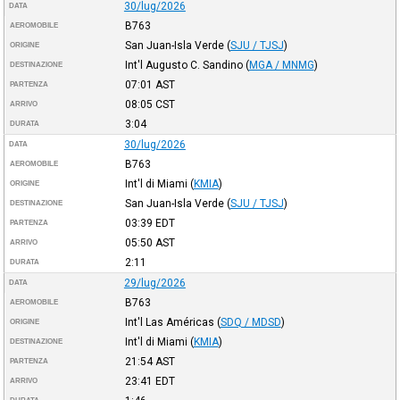
30/lug/2026
DATA
B763
AEROMOBILE
San Juan-Isla Verde
(
SJU / TJSJ
)
ORIGINE
Int'l Augusto C. Sandino
(
MGA / MNMG
)
DESTINAZIONE
07:01
AST
PARTENZA
08:05
CST
ARRIVO
3:04
DURATA
30/lug/2026
DATA
B763
AEROMOBILE
Int'l di Miami
(
KMIA
)
ORIGINE
San Juan-Isla Verde
(
SJU / TJSJ
)
DESTINAZIONE
03:39
EDT
PARTENZA
05:50
AST
ARRIVO
2:11
DURATA
29/lug/2026
DATA
B763
AEROMOBILE
Int'l Las Américas
(
SDQ / MDSD
)
ORIGINE
Int'l di Miami
(
KMIA
)
DESTINAZIONE
21:54
AST
PARTENZA
23:41
EDT
ARRIVO