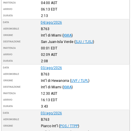
04:00
AST
PARTENZA
06:13
EDT
ARRIVO
2:13
DURATA
04/ago/2026
DATA
B763
AEROMOBILE
Int'l di Miami
(
KMIA
)
ORIGINE
San Juan-Isla Verde
(
SJU / TJSJ
)
DESTINAZIONE
00:01
EDT
PARTENZA
02:09
AST
ARRIVO
2:08
DURATA
03/ago/2026
DATA
B763
AEROMOBILE
Int'l di Hewanorra
(
UVF / TLPL
)
ORIGINE
Int'l di Miami
(
KMIA
)
DESTINAZIONE
12:30
AST
PARTENZA
16:13
EDT
ARRIVO
3:43
DURATA
03/ago/2026
DATA
B763
AEROMOBILE
Piarco Int'l
(
POS / TTPP
)
ORIGINE