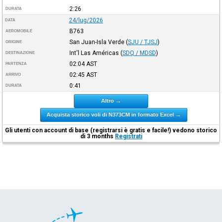
2:26
DURATA
24/lug/2026
DATA
B763
AEROMOBILE
San Juan-Isla Verde
(
SJU / TJSJ
)
ORIGINE
Int'l Las Américas
(
SDQ / MDSD
)
DESTINAZIONE
02:04
AST
PARTENZA
02:45
AST
ARRIVO
0:41
DURATA
Altro →
Acquista storico voli di N373CM in formato Excel →
Gli utenti con account di base (registrarsi è gratis e facile!) vedono storico
di 3 months
Registrati