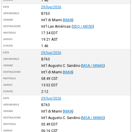
1:46
DURATA
29/lug/2026
DATA
B763
AEROMOBILE
Int'l di Miami
(
KMIA
)
ORIGINE
Int'l Las Américas
(
SDQ / MDSD
)
DESTINAZIONE
17:34
EDT
PARTENZA
19:21
AST
ARRIVO
1:46
DURATA
29/lug/2026
DATA
B763
AEROMOBILE
Int'l Augusto C. Sandino
(
MGA / MNMG
)
ORIGINE
Int'l di Miami
(
KMIA
)
DESTINAZIONE
08:49
CST
PARTENZA
13:02
EDT
ARRIVO
2:12
DURATA
29/lug/2026
DATA
B763
AEROMOBILE
Int'l di Miami
(
KMIA
)
ORIGINE
Int'l Augusto C. Sandino
(
MGA / MNMG
)
DESTINAZIONE
05:49
EDT
PARTENZA
06:16
CST
ARRIVO