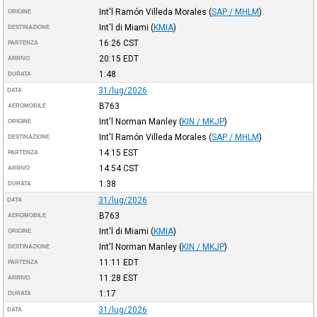
Int'l Ramón Villeda Morales
(
SAP / MHLM
)
ORIGINE
Int'l di Miami
(
KMIA
)
DESTINAZIONE
16:26
CST
PARTENZA
20:15
EDT
ARRIVO
1:48
DURATA
31/lug/2026
DATA
B763
AEROMOBILE
Int'l Norman Manley
(
KIN / MKJP
)
ORIGINE
Int'l Ramón Villeda Morales
(
SAP / MHLM
)
DESTINAZIONE
14:15
EST
PARTENZA
14:54
CST
ARRIVO
1:38
DURATA
31/lug/2026
DATA
B763
AEROMOBILE
Int'l di Miami
(
KMIA
)
ORIGINE
Int'l Norman Manley
(
KIN / MKJP
)
DESTINAZIONE
11:11
EDT
PARTENZA
11:28
EST
ARRIVO
1:17
DURATA
31/lug/2026
DATA