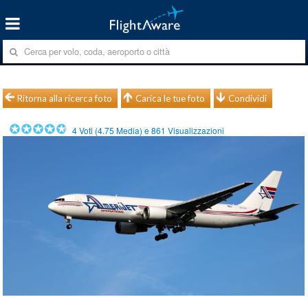
Ritorna alla ricerca foto
Carica le tue foto
Condividi
4
Voti (
4.75
Media) e
861
Visualizzazioni