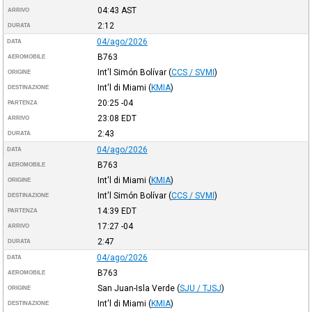
04:43
AST
ARRIVO
2:12
DURATA
04/ago/2026
DATA
B763
AEROMOBILE
Int'l Simón Bolívar
(
CCS / SVMI
)
ORIGINE
Int'l di Miami
(
KMIA
)
DESTINAZIONE
20:25
-04
PARTENZA
23:08
EDT
ARRIVO
2:43
DURATA
04/ago/2026
DATA
B763
AEROMOBILE
Int'l di Miami
(
KMIA
)
ORIGINE
Int'l Simón Bolívar
(
CCS / SVMI
)
DESTINAZIONE
14:39
EDT
PARTENZA
17:27
-04
ARRIVO
2:47
DURATA
04/ago/2026
DATA
B763
AEROMOBILE
San Juan-Isla Verde
(
SJU / TJSJ
)
ORIGINE
Int'l di Miami
(
KMIA
)
DESTINAZIONE