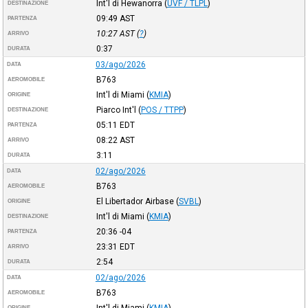
Int'l di Hewanorra
(
UVF / TLPL
)
DESTINAZIONE
09:49
AST
PARTENZA
10:27
AST
(
?
)
ARRIVO
0:37
DURATA
03/ago/2026
DATA
B763
AEROMOBILE
Int'l di Miami
(
KMIA
)
ORIGINE
Piarco Int'l
(
POS / TTPP
)
DESTINAZIONE
05:11
EDT
PARTENZA
08:22
AST
ARRIVO
3:11
DURATA
02/ago/2026
DATA
B763
AEROMOBILE
El Libertador Airbase
(
SVBL
)
ORIGINE
Int'l di Miami
(
KMIA
)
DESTINAZIONE
20:36
-04
PARTENZA
23:31
EDT
ARRIVO
2:54
DURATA
02/ago/2026
DATA
B763
AEROMOBILE
Int'l di Miami
(
KMIA
)
ORIGINE