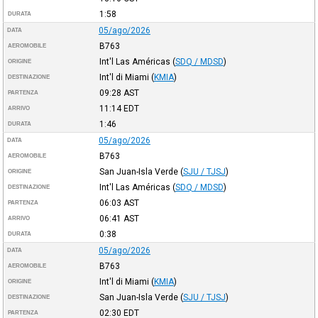
1:58
DURATA
05/ago/2026
DATA
B763
AEROMOBILE
Int'l Las Américas
(
SDQ / MDSD
)
ORIGINE
Int'l di Miami
(
KMIA
)
DESTINAZIONE
09:28
AST
PARTENZA
11:14
EDT
ARRIVO
1:46
DURATA
05/ago/2026
DATA
B763
AEROMOBILE
San Juan-Isla Verde
(
SJU / TJSJ
)
ORIGINE
Int'l Las Américas
(
SDQ / MDSD
)
DESTINAZIONE
06:03
AST
PARTENZA
06:41
AST
ARRIVO
0:38
DURATA
05/ago/2026
DATA
B763
AEROMOBILE
Int'l di Miami
(
KMIA
)
ORIGINE
San Juan-Isla Verde
(
SJU / TJSJ
)
DESTINAZIONE
02:30
EDT
PARTENZA