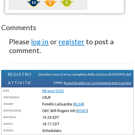
Comments
Please
log in
or
register
to post a
comment.
REGISTRO
Desideri una ricerca completa dello storico di N335PQ dal
ATTIVITA'
1998?
Acquista adesso. Lo riceverai entro un'ora
08/ago/2026
DATA
CRJ9
AEROMOBILE
Fiorello LaGuardia
(
KLGA
)
ORIGINE
OKC Will Rogers Intl
(
KOKC
)
DESTINAZIONE
16:24
EDT
PARTENZA
18:17
CDT
ARRIVO
Schedulato
DURATA