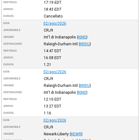
17:19
EDT
PARTENZA
18:45
EDT
ARRIVO
Cancellato
DURATA
02/ago/2026
DATA
CRJ9
AEROMOBILE
Int'l di Indianapolis
(
KIND
)
ORIGINE
Raleigh-Durham Intl
(
KRDU
)
DESTINAZIONE
14:47
EDT
PARTENZA
16:08
EDT
ARRIVO
1:21
DURATA
02/ago/2026
DATA
CRJ9
AEROMOBILE
Raleigh-Durham Intl
(
KRDU
)
ORIGINE
Int'l di Indianapolis
(
KIND
)
DESTINAZIONE
12:10
EDT
PARTENZA
13:27
EDT
ARRIVO
1:16
DURATA
02/ago/2026
DATA
CRJ9
AEROMOBILE
Newark-Liberty
(
KEWR
)
ORIGINE