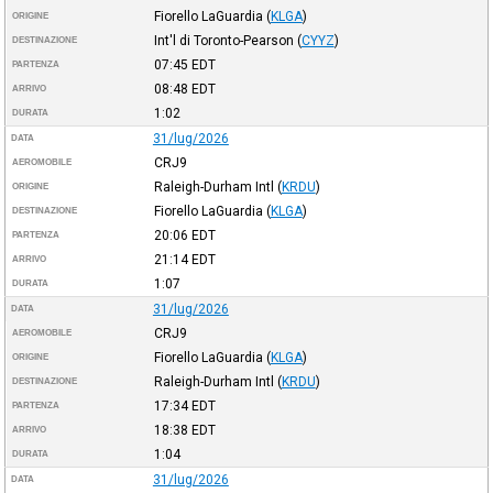
Fiorello LaGuardia
(
KLGA
)
ORIGINE
Int'l di Toronto-Pearson
(
CYYZ
)
DESTINAZIONE
07:45
EDT
PARTENZA
08:48
EDT
ARRIVO
1:02
DURATA
31/lug/2026
DATA
CRJ9
AEROMOBILE
Raleigh-Durham Intl
(
KRDU
)
ORIGINE
Fiorello LaGuardia
(
KLGA
)
DESTINAZIONE
20:06
EDT
PARTENZA
21:14
EDT
ARRIVO
1:07
DURATA
31/lug/2026
DATA
CRJ9
AEROMOBILE
Fiorello LaGuardia
(
KLGA
)
ORIGINE
Raleigh-Durham Intl
(
KRDU
)
DESTINAZIONE
17:34
EDT
PARTENZA
18:38
EDT
ARRIVO
1:04
DURATA
31/lug/2026
DATA