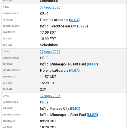
Schedulato
DURATA
07/ago/2026
DATA
CRJ9
AEROMOBILE
Fiorello LaGuardia
(
KLGA
)
ORIGINE
Int'l di Toronto-Pearson
(
CYYZ
)
DESTINAZIONE
17:09
EDT
PARTENZA
18:33
EDT
ARRIVO
Schedulato
DURATA
07/ago/2026
DATA
CRJ9
AEROMOBILE
Int'l di Minneapolis-Saint Paul
(
KMSP
)
ORIGINE
Fiorello LaGuardia
(
KLGA
)
DESTINAZIONE
11:57
CDT
PARTENZA
15:29
EDT
ARRIVO
2:31
DURATA
07/ago/2026
DATA
CRJ9
AEROMOBILE
Int'l di Kansas City
(
KMCI
)
ORIGINE
Int'l di Minneapolis-Saint Paul
(
KMSP
)
DESTINAZIONE
09:28
CDT
PARTENZA
10:29
CDT
ARRIVO