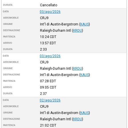
Cancellato
DURATA
03/ago/2026
DATA
CRJ9
AEROMOBILE
Int'l di Austin-Bergstrom
(
KAUS
)
ORIGINE
Raleigh-Durham Intl
(
KRDU
)
DESTINAZIONE
10:24
CDT
PARTENZA
13:57
EDT
ARRIVO
2:33
DURATA
03/ago/2026
DATA
CRJ9
AEROMOBILE
Raleigh-Durham Intl
(
KRDU
)
ORIGINE
Int'l di Austin-Bergstrom
(
KAUS
)
DESTINAZIONE
07:28
EDT
PARTENZA
09:05
CDT
ARRIVO
2:37
DURATA
02/ago/2026
DATA
CRJ9
AEROMOBILE
Int'l di Austin-Bergstrom
(
KAUS
)
ORIGINE
Raleigh-Durham Intl
(
KRDU
)
DESTINAZIONE
21:02
CDT
PARTENZA