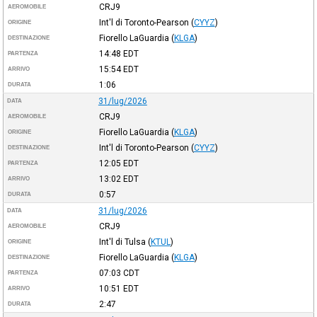
CRJ9
AEROMOBILE
Int'l di Toronto-Pearson
(
CYYZ
)
ORIGINE
Fiorello LaGuardia
(
KLGA
)
DESTINAZIONE
14:48
EDT
PARTENZA
15:54
EDT
ARRIVO
1:06
DURATA
31/lug/2026
DATA
CRJ9
AEROMOBILE
Fiorello LaGuardia
(
KLGA
)
ORIGINE
Int'l di Toronto-Pearson
(
CYYZ
)
DESTINAZIONE
12:05
EDT
PARTENZA
13:02
EDT
ARRIVO
0:57
DURATA
31/lug/2026
DATA
CRJ9
AEROMOBILE
Int'l di Tulsa
(
KTUL
)
ORIGINE
Fiorello LaGuardia
(
KLGA
)
DESTINAZIONE
07:03
CDT
PARTENZA
10:51
EDT
ARRIVO
2:47
DURATA