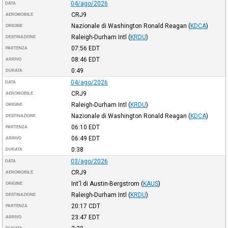
04/ago/2026
DATA
CRJ9
AEROMOBILE
Nazionale di Washington Ronald Reagan
(
KDCA
)
ORIGINE
Raleigh-Durham Intl
(
KRDU
)
DESTINAZIONE
07:56
EDT
PARTENZA
08:46
EDT
ARRIVO
0:49
DURATA
04/ago/2026
DATA
CRJ9
AEROMOBILE
Raleigh-Durham Intl
(
KRDU
)
ORIGINE
Nazionale di Washington Ronald Reagan
(
KDCA
)
DESTINAZIONE
06:10
EDT
PARTENZA
06:49
EDT
ARRIVO
0:38
DURATA
03/ago/2026
DATA
CRJ9
AEROMOBILE
Int'l di Austin-Bergstrom
(
KAUS
)
ORIGINE
Raleigh-Durham Intl
(
KRDU
)
DESTINAZIONE
20:17
CDT
PARTENZA
23:47
EDT
ARRIVO