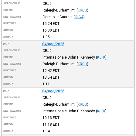
CRJ9
AEROMOBILE
Raleigh-Durham Intl
(
KRDU
)
ORIGINE
Fiorello LaGuardia
(
KLGA
)
DESTINAZIONE
15:24
EDT
PARTENZA
16:30
EDT
ARRIVO
1:05
DURATA
04/ago/2026
DATA
CRJ9
AEROMOBILE
internazionale John F. Kennedy
(
KJFK
)
ORIGINE
Raleigh-Durham Intl
(
KRDU
)
DESTINAZIONE
12:42
EDT
PARTENZA
13:54
EDT
ARRIVO
1:11
DURATA
04/ago/2026
DATA
CRJ9
AEROMOBILE
Raleigh-Durham Intl
(
KRDU
)
ORIGINE
internazionale John F. Kennedy
(
KJFK
)
DESTINAZIONE
10:13
EDT
PARTENZA
11:18
EDT
ARRIVO
1:04
DURATA