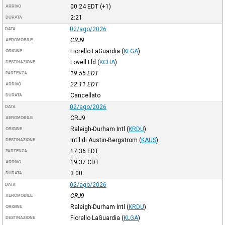
00:24
EDT
(+1)
ARRIVO
2:21
DURATA
02/ago/2026
DATA
CRJ9
AEROMOBILE
Fiorello LaGuardia
(
KLGA
)
ORIGINE
Lovell Fld
(
KCHA
)
DESTINAZIONE
19:55
EDT
PARTENZA
22:11
EDT
ARRIVO
Cancellato
DURATA
02/ago/2026
DATA
CRJ9
AEROMOBILE
Raleigh-Durham Intl
(
KRDU
)
ORIGINE
Int'l di Austin-Bergstrom
(
KAUS
)
DESTINAZIONE
17:36
EDT
PARTENZA
19:37
CDT
ARRIVO
3:00
DURATA
02/ago/2026
DATA
CRJ9
AEROMOBILE
Raleigh-Durham Intl
(
KRDU
)
ORIGINE
Fiorello LaGuardia
(
KLGA
)
DESTINAZIONE