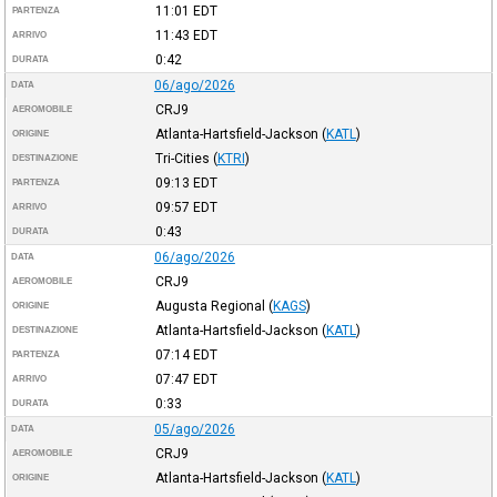
11:01
EDT
PARTENZA
11:43
EDT
ARRIVO
0:42
DURATA
06/ago/2026
DATA
CRJ9
AEROMOBILE
Atlanta-Hartsfield-Jackson
(
KATL
)
ORIGINE
Tri-Cities
(
KTRI
)
DESTINAZIONE
09:13
EDT
PARTENZA
09:57
EDT
ARRIVO
0:43
DURATA
06/ago/2026
DATA
CRJ9
AEROMOBILE
Augusta Regional
(
KAGS
)
ORIGINE
Atlanta-Hartsfield-Jackson
(
KATL
)
DESTINAZIONE
07:14
EDT
PARTENZA
07:47
EDT
ARRIVO
0:33
DURATA
05/ago/2026
DATA
CRJ9
AEROMOBILE
Atlanta-Hartsfield-Jackson
(
KATL
)
ORIGINE