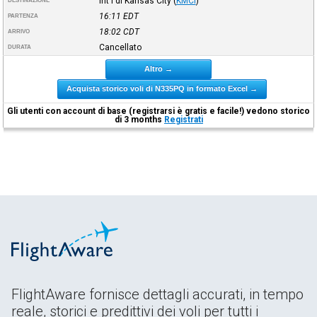
Int'l di Kansas City
(
KMCI
)
DESTINAZIONE
16:11
EDT
PARTENZA
18:02
CDT
ARRIVO
Cancellato
DURATA
Altro →
Acquista storico voli di N335PQ in formato Excel →
Gli utenti con account di base (registrarsi è gratis e facile!) vedono storico
di 3 months
Registrati
FlightAware fornisce dettagli accurati, in tempo
reale, storici e predittivi dei voli per tutti i