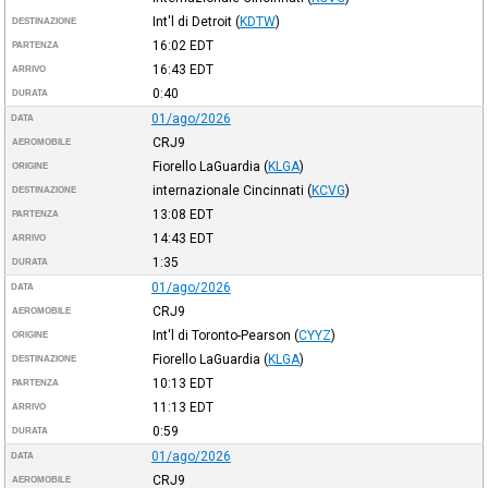
Int'l di Detroit
(
KDTW
)
DESTINAZIONE
16:02
EDT
PARTENZA
16:43
EDT
ARRIVO
0:40
DURATA
01/ago/2026
DATA
CRJ9
AEROMOBILE
Fiorello LaGuardia
(
KLGA
)
ORIGINE
internazionale Cincinnati
(
KCVG
)
DESTINAZIONE
13:08
EDT
PARTENZA
14:43
EDT
ARRIVO
1:35
DURATA
01/ago/2026
DATA
CRJ9
AEROMOBILE
Int'l di Toronto-Pearson
(
CYYZ
)
ORIGINE
Fiorello LaGuardia
(
KLGA
)
DESTINAZIONE
10:13
EDT
PARTENZA
11:13
EDT
ARRIVO
0:59
DURATA
01/ago/2026
DATA
CRJ9
AEROMOBILE