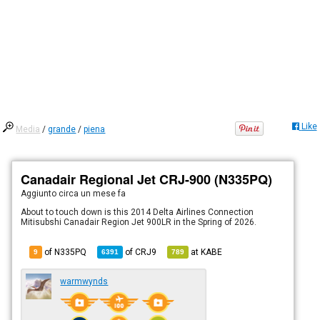
Like
Media
/
grande
/
piena
Canadair Regional Jet CRJ-900 (N335PQ)
Aggiunto
circa un mese fa
About to touch down is this 2014 Delta Airlines Connection
Mitisubshi Canadair Region Jet 900LR in the Spring of 2026.
of N335PQ
of
CRJ9
at
KABE
9
6391
789
warmwynds