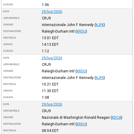
1:06
DURATA
29/lug/2026
DATA
CRJ9
AEROMOBILE
internazionale John F. Kennedy
(
KJFK
)
ORIGINE
Raleigh-Durham Intl
(
KRDU
)
DESTINAZIONE
13:01
EDT
PARTENZA
14:13
EDT
ARRIVO
1:12
DURATA
29/lug/2026
DATA
CRJ9
AEROMOBILE
Raleigh-Durham Intl
(
KRDU
)
ORIGINE
internazionale John F. Kennedy
(
KJFK
)
DESTINAZIONE
10:21
EDT
PARTENZA
11:30
EDT
ARRIVO
1:08
DURATA
29/lug/2026
DATA
CRJ9
AEROMOBILE
Nazionale di Washington Ronald Reagan
(
KDCA
)
ORIGINE
Raleigh-Durham Intl
(
KRDU
)
DESTINAZIONE
08:04
EDT
PARTENZA