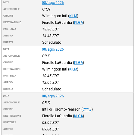
08/ago/2026
DATA
CRJ9
AEROMOBILE
Wilmington Intl
(
KILM
)
ORIGINE
Fiorello LaGuardia
(
KLGA
)
DESTINAZIONE
13:30
EDT
PARTENZA
14:48
EDT
ARRIVO
Schedulato
DURATA
08/ago/2026
DATA
CRJ9
AEROMOBILE
Fiorello LaGuardia
(
KLGA
)
ORIGINE
Wilmington Intl
(
KILM
)
DESTINAZIONE
10:45
EDT
PARTENZA
12:04
EDT
ARRIVO
Schedulato
DURATA
08/ago/2026
DATA
CRJ9
AEROMOBILE
Int'l di Toronto-Pearson
(
CYYZ
)
ORIGINE
Fiorello LaGuardia
(
KLGA
)
DESTINAZIONE
08:05
EDT
PARTENZA
09:04
EDT
ARRIVO