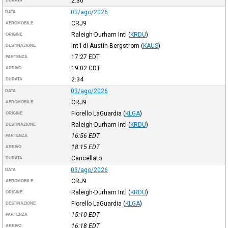
2:30
DURATA
03/ago/2026
DATA
CRJ9
AEROMOBILE
Raleigh-Durham Intl
(
KRDU
)
ORIGINE
Int'l di Austin-Bergstrom
(
KAUS
)
DESTINAZIONE
17:27
EDT
PARTENZA
19:02
CDT
ARRIVO
2:34
DURATA
03/ago/2026
DATA
CRJ9
AEROMOBILE
Fiorello LaGuardia
(
KLGA
)
ORIGINE
Raleigh-Durham Intl
(
KRDU
)
DESTINAZIONE
16:56
EDT
PARTENZA
18:15
EDT
ARRIVO
Cancellato
DURATA
03/ago/2026
DATA
CRJ9
AEROMOBILE
Raleigh-Durham Intl
(
KRDU
)
ORIGINE
Fiorello LaGuardia
(
KLGA
)
DESTINAZIONE
15:10
EDT
PARTENZA
16:18
EDT
ARRIVO