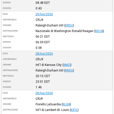
08:48
EDT
ARRIVO
0:43
DURATA
29/lug/2026
DATA
CRJ9
AEROMOBILE
Raleigh-Durham Intl
(
KRDU
)
ORIGINE
Nazionale di Washington Ronald Reagan
(
KDCA
)
DESTINAZIONE
06:21
EDT
PARTENZA
06:59
EDT
ARRIVO
0:38
DURATA
28/lug/2026
DATA
CRJ9
AEROMOBILE
Int'l di Kansas City
(
KMCI
)
ORIGINE
Raleigh-Durham Intl
(
KRDU
)
DESTINAZIONE
20:15
CDT
PARTENZA
23:01
EDT
ARRIVO
1:46
DURATA
28/lug/2026
DATA
CRJ9
AEROMOBILE
Fiorello LaGuardia
(
KLGA
)
ORIGINE
Int'l di Lambert-St. Louis
(
KSTL
)
DESTINAZIONE