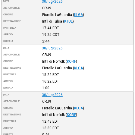
30/lug/2026
DATA
CRJ9
AEROMOBILE
Fiorello LaGuardia
(
KLGA
)
ORIGINE
Int'l di Tulsa
(
KTUL
)
DESTINAZIONE
17:41
EDT
PARTENZA
19:25
CDT
ARRIVO
2:44
DURATA
30/lug/2026
DATA
CRJ9
AEROMOBILE
Int'l di Norfolk
(
KORF
)
ORIGINE
Fiorello LaGuardia
(
KLGA
)
DESTINAZIONE
15:22
EDT
PARTENZA
16:22
EDT
ARRIVO
1:00
DURATA
30/lug/2026
DATA
CRJ9
AEROMOBILE
Fiorello LaGuardia
(
KLGA
)
ORIGINE
Int'l di Norfolk
(
KORF
)
DESTINAZIONE
12:43
EDT
PARTENZA
13:30
EDT
ARRIVO
0:46
DURATA