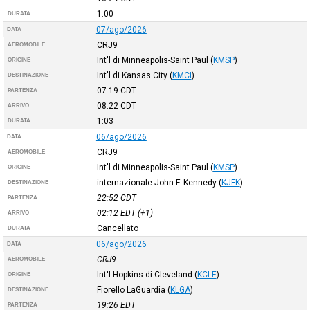
1:00
DURATA
07/ago/2026
DATA
CRJ9
AEROMOBILE
Int'l di Minneapolis-Saint Paul
(
KMSP
)
ORIGINE
Int'l di Kansas City
(
KMCI
)
DESTINAZIONE
07:19
CDT
PARTENZA
08:22
CDT
ARRIVO
1:03
DURATA
06/ago/2026
DATA
CRJ9
AEROMOBILE
Int'l di Minneapolis-Saint Paul
(
KMSP
)
ORIGINE
internazionale John F. Kennedy
(
KJFK
)
DESTINAZIONE
22:52
CDT
PARTENZA
02:12
EDT
(+1)
ARRIVO
Cancellato
DURATA
06/ago/2026
DATA
CRJ9
AEROMOBILE
Int'l Hopkins di Cleveland
(
KCLE
)
ORIGINE
Fiorello LaGuardia
(
KLGA
)
DESTINAZIONE
19:26
EDT
PARTENZA