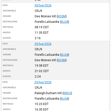
30/lug/2026
DATA
CRJ9
AEROMOBILE
Des Moines Intl
(
KDSM
)
ORIGINE
Fiorello LaGuardia
(
KLGA
)
DESTINAZIONE
08:19
CDT
PARTENZA
11:35
EDT
ARRIVO
2:16
DURATA
29/lug/2026
DATA
CRJ9
AEROMOBILE
Fiorello LaGuardia
(
KLGA
)
ORIGINE
Des Moines Intl
(
KDSM
)
DESTINAZIONE
19:38
EDT
PARTENZA
21:02
CDT
ARRIVO
2:24
DURATA
29/lug/2026
DATA
CRJ9
AEROMOBILE
Raleigh-Durham Intl
(
KRDU
)
ORIGINE
Fiorello LaGuardia
(
KLGA
)
DESTINAZIONE
15:23
EDT
PARTENZA
16:30
EDT
ARRIVO