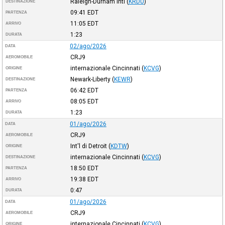
Raleigh-Durham Intl
(
KRDU
)
DESTINAZIONE
09:41
EDT
PARTENZA
11:05
EDT
ARRIVO
1:23
DURATA
02/ago/2026
DATA
CRJ9
AEROMOBILE
internazionale Cincinnati
(
KCVG
)
ORIGINE
Newark-Liberty
(
KEWR
)
DESTINAZIONE
06:42
EDT
PARTENZA
08:05
EDT
ARRIVO
1:23
DURATA
01/ago/2026
DATA
CRJ9
AEROMOBILE
Int'l di Detroit
(
KDTW
)
ORIGINE
internazionale Cincinnati
(
KCVG
)
DESTINAZIONE
18:50
EDT
PARTENZA
19:38
EDT
ARRIVO
0:47
DURATA
01/ago/2026
DATA
CRJ9
AEROMOBILE
internazionale Cincinnati
(
KCVG
)
ORIGINE