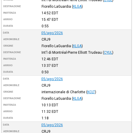
Fiorello LaGuardia
(
KLGA
)
DESTINAZIONE
14:52
EDT
PARTENZA
15:47
EDT
ARRIVO
0:55
DURATA
05/ago/2026
DATA
CRJ9
AEROMOBILE
Fiorello LaGuardia
(
KLGA
)
ORIGINE
Int'l di Montréal-Pierre Elliott Trudeau
(
CYUL
)
DESTINAZIONE
12:46
EDT
PARTENZA
13:37
EDT
ARRIVO
0:50
DURATA
05/ago/2026
DATA
CRJ9
AEROMOBILE
internazionale di Charlotte
(
KCLT
)
ORIGINE
Fiorello LaGuardia
(
KLGA
)
DESTINAZIONE
10:13
EDT
PARTENZA
11:32
EDT
ARRIVO
1:18
DURATA
05/ago/2026
DATA
CRJ9
AEROMOBILE