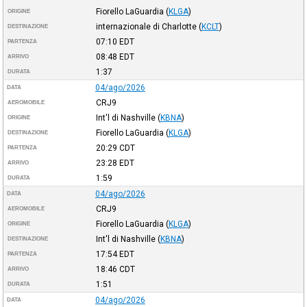
Fiorello LaGuardia
(
KLGA
)
ORIGINE
internazionale di Charlotte
(
KCLT
)
DESTINAZIONE
07:10
EDT
PARTENZA
08:48
EDT
ARRIVO
1:37
DURATA
04/ago/2026
DATA
CRJ9
AEROMOBILE
Int'l di Nashville
(
KBNA
)
ORIGINE
Fiorello LaGuardia
(
KLGA
)
DESTINAZIONE
20:29
CDT
PARTENZA
23:28
EDT
ARRIVO
1:59
DURATA
04/ago/2026
DATA
CRJ9
AEROMOBILE
Fiorello LaGuardia
(
KLGA
)
ORIGINE
Int'l di Nashville
(
KBNA
)
DESTINAZIONE
17:54
EDT
PARTENZA
18:46
CDT
ARRIVO
1:51
DURATA
04/ago/2026
DATA