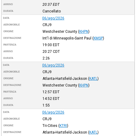
20:37
EDT
ARRIVO
Cancellato
DURATA
06/ago/2026
DATA
CRJ9
AEROMOBILE
Westchester County
(
KHPN
)
ORIGINE
Int'l di Minneapolis-Saint Paul
(
KMSP
)
DESTINAZIONE
19:00
EDT
PARTENZA
20:27
CDT
ARRIVO
2:26
DURATA
06/ago/2026
DATA
CRJ9
AEROMOBILE
Atlanta-Hartsfield-Jackson
(
KATL
)
ORIGINE
Westchester County
(
KHPN
)
DESTINAZIONE
12:57
EDT
PARTENZA
14:52
EDT
ARRIVO
1:55
DURATA
06/ago/2026
DATA
CRJ9
AEROMOBILE
Tri-Cities
(
KTRI
)
ORIGINE
Atlanta-Hartsfield-Jackson
(
KATL
)
DESTINAZIONE