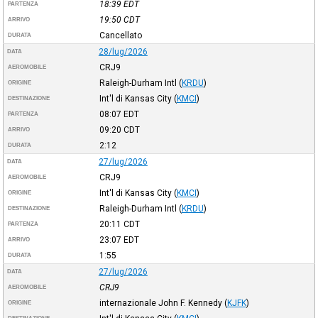
18:39
EDT
PARTENZA
19:50
CDT
ARRIVO
Cancellato
DURATA
28/lug/2026
DATA
CRJ9
AEROMOBILE
Raleigh-Durham Intl
(
KRDU
)
ORIGINE
Int'l di Kansas City
(
KMCI
)
DESTINAZIONE
08:07
EDT
PARTENZA
09:20
CDT
ARRIVO
2:12
DURATA
27/lug/2026
DATA
CRJ9
AEROMOBILE
Int'l di Kansas City
(
KMCI
)
ORIGINE
Raleigh-Durham Intl
(
KRDU
)
DESTINAZIONE
20:11
CDT
PARTENZA
23:07
EDT
ARRIVO
1:55
DURATA
27/lug/2026
DATA
CRJ9
AEROMOBILE
internazionale John F. Kennedy
(
KJFK
)
ORIGINE