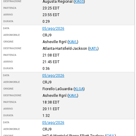
Augusta Regional
(
KAGS
)
DESTINAZIONE
23:25
EDT
PARTENZA
23:55
EDT
ARRIVO
0:29
DURATA
05/ago/2026
DATA
CRJ9
AEROMOBILE
Asheville Rgnl
(
KAVL
)
ORIGINE
Atlanta-Hartsfield-Jackson
(
KATL
)
DESTINAZIONE
21:08
EDT
PARTENZA
21:45
EDT
ARRIVO
0:36
DURATA
05/ago/2026
DATA
CRJ9
AEROMOBILE
Fiorello LaGuardia
(
KLGA
)
ORIGINE
Asheville Rgnl
(
KAVL
)
DESTINAZIONE
18:38
EDT
PARTENZA
20:11
EDT
ARRIVO
1:32
DURATA
05/ago/2026
DATA
CRJ9
AEROMOBILE
Int'l di Montréal-Pierre Elliott Trudeau
(
CYUL
)
ORIGINE