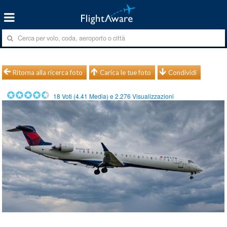
Ritorna alla ricerca foto
Carica le tue foto
Condividi
18
Voti (
4.41
Media) e
2.276
Visualizzazioni