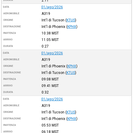
2:11
DURATA
01/ago/2026
DATA
A319
AEROMOBILE
Int'l di Tucson
(
KTUS
)
ORIGINE
Int'l di Phoenix
(
KPHX
)
DESTINAZIONE
10:38
MST
PARTENZA
11:05
MST
ARRIVO
0:27
DURATA
01/ago/2026
DATA
A319
AEROMOBILE
Int'l di Phoenix
(
KPHX
)
ORIGINE
Int'l di Tucson
(
KTUS
)
DESTINAZIONE
09:08
MST
PARTENZA
09:41
MST
ARRIVO
0:32
DURATA
01/ago/2026
DATA
A319
AEROMOBILE
Int'l di Tucson
(
KTUS
)
ORIGINE
Int'l di Phoenix
(
KPHX
)
DESTINAZIONE
05:53
MST
PARTENZA
06:18
MST
ARRIVO