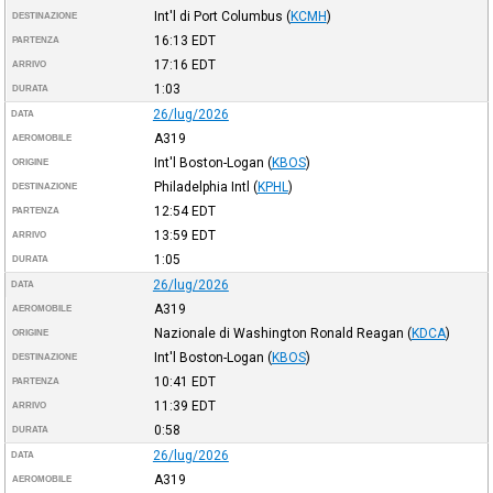
Int'l di Port Columbus
(
KCMH
)
DESTINAZIONE
16:13
EDT
PARTENZA
17:16
EDT
ARRIVO
1:03
DURATA
26/lug/2026
DATA
A319
AEROMOBILE
Int'l Boston-Logan
(
KBOS
)
ORIGINE
Philadelphia Intl
(
KPHL
)
DESTINAZIONE
12:54
EDT
PARTENZA
13:59
EDT
ARRIVO
1:05
DURATA
26/lug/2026
DATA
A319
AEROMOBILE
Nazionale di Washington Ronald Reagan
(
KDCA
)
ORIGINE
Int'l Boston-Logan
(
KBOS
)
DESTINAZIONE
10:41
EDT
PARTENZA
11:39
EDT
ARRIVO
0:58
DURATA
26/lug/2026
DATA
A319
AEROMOBILE