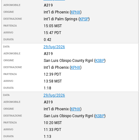
A319
AEROMOBILE
Int'l di Phoenix
(
KPHX
)
ORIGINE
Int'l di Palm Springs
(
KPSP
)
DESTINAZIONE
15:05
MST
PARTENZA
15:47
PDT
ARRIVO
0:42
DURATA
29/lug/2026
DATA
A319
AEROMOBILE
San Luis Obispo County Rgnl
(
KSBP
)
ORIGINE
Int'l di Phoenix
(
KPHX
)
DESTINAZIONE
12:39
PDT
PARTENZA
13:58
MST
ARRIVO
1:18
DURATA
29/lug/2026
DATA
A319
AEROMOBILE
Int'l di Phoenix
(
KPHX
)
ORIGINE
San Luis Obispo County Rgnl
(
KSBP
)
DESTINAZIONE
10:20
MST
PARTENZA
11:33
PDT
ARRIVO
1:13
DURATA