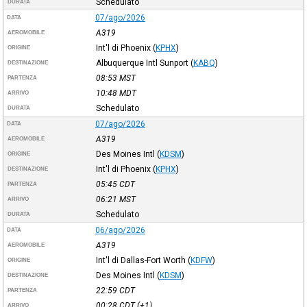
Schedulato
DURATA
07/ago/2026
DATA
A319
AEROMOBILE
Int'l di Phoenix
(
KPHX
)
ORIGINE
Albuquerque Intl Sunport
(
KABQ
)
DESTINAZIONE
08:53
MST
PARTENZA
10:48
MDT
ARRIVO
Schedulato
DURATA
07/ago/2026
DATA
A319
AEROMOBILE
Des Moines Intl
(
KDSM
)
ORIGINE
Int'l di Phoenix
(
KPHX
)
DESTINAZIONE
05:45
CDT
PARTENZA
06:21
MST
ARRIVO
Schedulato
DURATA
06/ago/2026
DATA
A319
AEROMOBILE
Int'l di Dallas-Fort Worth
(
KDFW
)
ORIGINE
Des Moines Intl
(
KDSM
)
DESTINAZIONE
22:59
CDT
PARTENZA
00:28
CDT
(+1)
ARRIVO