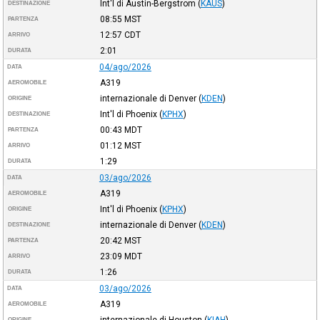
Int'l di Austin-Bergstrom
(
KAUS
)
DESTINAZIONE
08:55
MST
PARTENZA
12:57
CDT
ARRIVO
2:01
DURATA
04/ago/2026
DATA
A319
AEROMOBILE
internazionale di Denver
(
KDEN
)
ORIGINE
Int'l di Phoenix
(
KPHX
)
DESTINAZIONE
00:43
MDT
PARTENZA
01:12
MST
ARRIVO
1:29
DURATA
03/ago/2026
DATA
A319
AEROMOBILE
Int'l di Phoenix
(
KPHX
)
ORIGINE
internazionale di Denver
(
KDEN
)
DESTINAZIONE
20:42
MST
PARTENZA
23:09
MDT
ARRIVO
1:26
DURATA
03/ago/2026
DATA
A319
AEROMOBILE
internazionale di Houston
(
KIAH
)
ORIGINE