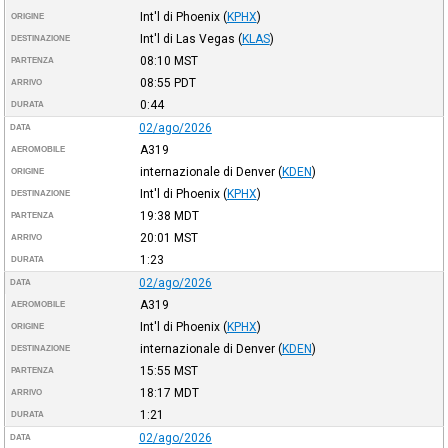
Int'l di Phoenix
(
KPHX
)
ORIGINE
Int'l di Las Vegas
(
KLAS
)
DESTINAZIONE
08:10
MST
PARTENZA
08:55
PDT
ARRIVO
0:44
DURATA
02/ago/2026
DATA
A319
AEROMOBILE
internazionale di Denver
(
KDEN
)
ORIGINE
Int'l di Phoenix
(
KPHX
)
DESTINAZIONE
19:38
MDT
PARTENZA
20:01
MST
ARRIVO
1:23
DURATA
02/ago/2026
DATA
A319
AEROMOBILE
Int'l di Phoenix
(
KPHX
)
ORIGINE
internazionale di Denver
(
KDEN
)
DESTINAZIONE
15:55
MST
PARTENZA
18:17
MDT
ARRIVO
1:21
DURATA
02/ago/2026
DATA