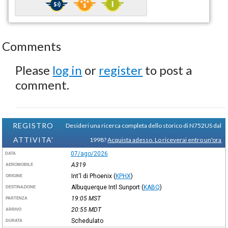
Comments
Please
log in
or
register
to post a
comment.
REGISTRO
Desideri una ricerca completa dello storico di N752US dal
ATTIVITA'
1998?
Acquista adesso. Lo riceverai entro un'ora
07/ago/2026
DATA
A319
AEROMOBILE
Int'l di Phoenix
(
KPHX
)
ORIGINE
Albuquerque Intl Sunport
(
KABQ
)
DESTINAZIONE
19:05
MST
PARTENZA
20:55
MDT
ARRIVO
Schedulato
DURATA