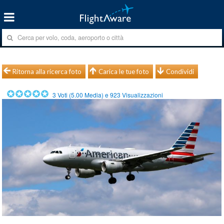
Ritorna alla ricerca foto
Carica le tue foto
Condividi
3
Voti (
5.00
Media) e
923
Visualizzazioni