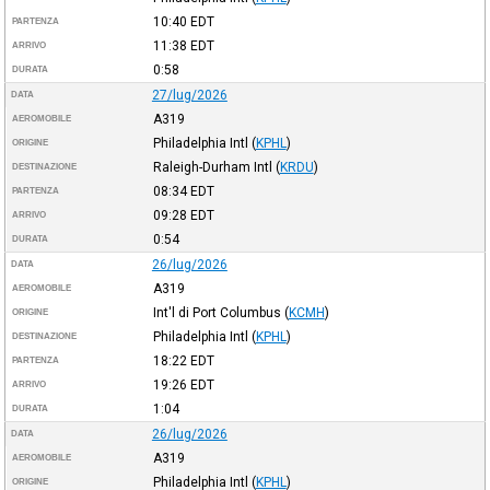
10:40
EDT
PARTENZA
11:38
EDT
ARRIVO
0:58
DURATA
27/lug/2026
DATA
A319
AEROMOBILE
Philadelphia Intl
(
KPHL
)
ORIGINE
Raleigh-Durham Intl
(
KRDU
)
DESTINAZIONE
08:34
EDT
PARTENZA
09:28
EDT
ARRIVO
0:54
DURATA
26/lug/2026
DATA
A319
AEROMOBILE
Int'l di Port Columbus
(
KCMH
)
ORIGINE
Philadelphia Intl
(
KPHL
)
DESTINAZIONE
18:22
EDT
PARTENZA
19:26
EDT
ARRIVO
1:04
DURATA
26/lug/2026
DATA
A319
AEROMOBILE
Philadelphia Intl
(
KPHL
)
ORIGINE