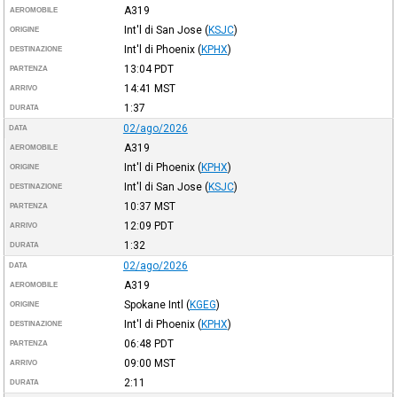
A319
AEROMOBILE
Int'l di San Jose
(
KSJC
)
ORIGINE
Int'l di Phoenix
(
KPHX
)
DESTINAZIONE
13:04
PDT
PARTENZA
14:41
MST
ARRIVO
1:37
DURATA
02/ago/2026
DATA
A319
AEROMOBILE
Int'l di Phoenix
(
KPHX
)
ORIGINE
Int'l di San Jose
(
KSJC
)
DESTINAZIONE
10:37
MST
PARTENZA
12:09
PDT
ARRIVO
1:32
DURATA
02/ago/2026
DATA
A319
AEROMOBILE
Spokane Intl
(
KGEG
)
ORIGINE
Int'l di Phoenix
(
KPHX
)
DESTINAZIONE
06:48
PDT
PARTENZA
09:00
MST
ARRIVO
2:11
DURATA