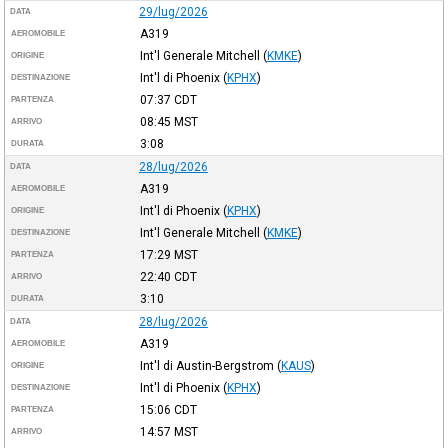
29/lug/2026
DATA
A319
AEROMOBILE
Int'l Generale Mitchell
(
KMKE
)
ORIGINE
Int'l di Phoenix
(
KPHX
)
DESTINAZIONE
07:37
CDT
PARTENZA
08:45
MST
ARRIVO
3:08
DURATA
28/lug/2026
DATA
A319
AEROMOBILE
Int'l di Phoenix
(
KPHX
)
ORIGINE
Int'l Generale Mitchell
(
KMKE
)
DESTINAZIONE
17:29
MST
PARTENZA
22:40
CDT
ARRIVO
3:10
DURATA
28/lug/2026
DATA
A319
AEROMOBILE
Int'l di Austin-Bergstrom
(
KAUS
)
ORIGINE
Int'l di Phoenix
(
KPHX
)
DESTINAZIONE
15:06
CDT
PARTENZA
14:57
MST
ARRIVO