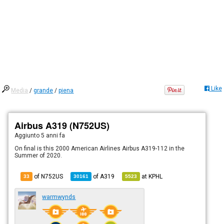
Like
Media
/
grande
/
piena
Airbus A319 (N752US)
Aggiunto
5 anni fa
On final is this 2000 American Airlines Airbus A319-112 in the
Summer of 2020.
of N752US
of
A319
at
KPHL
33
30161
5523
warmwynds