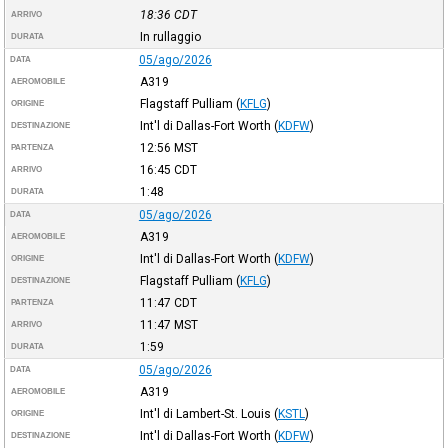
18:36
CDT
ARRIVO
In rullaggio
DURATA
05/ago/2026
DATA
A319
AEROMOBILE
Flagstaff Pulliam
(
KFLG
)
ORIGINE
Int'l di Dallas-Fort Worth
(
KDFW
)
DESTINAZIONE
12:56
MST
PARTENZA
16:45
CDT
ARRIVO
1:48
DURATA
05/ago/2026
DATA
A319
AEROMOBILE
Int'l di Dallas-Fort Worth
(
KDFW
)
ORIGINE
Flagstaff Pulliam
(
KFLG
)
DESTINAZIONE
11:47
CDT
PARTENZA
11:47
MST
ARRIVO
1:59
DURATA
05/ago/2026
DATA
A319
AEROMOBILE
Int'l di Lambert-St. Louis
(
KSTL
)
ORIGINE
Int'l di Dallas-Fort Worth
(
KDFW
)
DESTINAZIONE