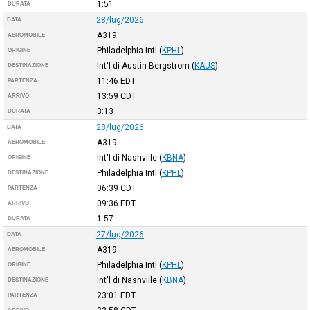
1:51
DURATA
28/lug/2026
DATA
A319
AEROMOBILE
Philadelphia Intl
(
KPHL
)
ORIGINE
Int'l di Austin-Bergstrom
(
KAUS
)
DESTINAZIONE
11:46
EDT
PARTENZA
13:59
CDT
ARRIVO
3:13
DURATA
28/lug/2026
DATA
A319
AEROMOBILE
Int'l di Nashville
(
KBNA
)
ORIGINE
Philadelphia Intl
(
KPHL
)
DESTINAZIONE
06:39
CDT
PARTENZA
09:36
EDT
ARRIVO
1:57
DURATA
27/lug/2026
DATA
A319
AEROMOBILE
Philadelphia Intl
(
KPHL
)
ORIGINE
Int'l di Nashville
(
KBNA
)
DESTINAZIONE
23:01
EDT
PARTENZA