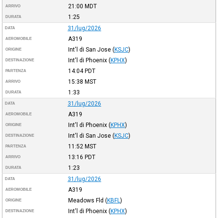
21:00
MDT
ARRIVO
1:25
DURATA
31/lug/2026
DATA
A319
AEROMOBILE
Int'l di San Jose
(
KSJC
)
ORIGINE
Int'l di Phoenix
(
KPHX
)
DESTINAZIONE
14:04
PDT
PARTENZA
15:38
MST
ARRIVO
1:33
DURATA
31/lug/2026
DATA
A319
AEROMOBILE
Int'l di Phoenix
(
KPHX
)
ORIGINE
Int'l di San Jose
(
KSJC
)
DESTINAZIONE
11:52
MST
PARTENZA
13:16
PDT
ARRIVO
1:23
DURATA
31/lug/2026
DATA
A319
AEROMOBILE
Meadows Fld
(
KBFL
)
ORIGINE
Int'l di Phoenix
(
KPHX
)
DESTINAZIONE