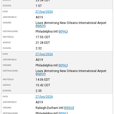
23:58
CDT
ARRIVO
1:57
DURATA
27/lug/2026
DATA
A319
AEROMOBILE
Louis Armstrong New Orleans International Airport
ORIGINE
(
KMSY
)
Philadelphia Intl
(
KPHL
)
DESTINAZIONE
17:55
CDT
PARTENZA
21:28
EDT
ARRIVO
2:32
DURATA
27/lug/2026
DATA
A319
AEROMOBILE
Philadelphia Intl
(
KPHL
)
ORIGINE
Louis Armstrong New Orleans International Airport
DESTINAZIONE
(
KMSY
)
14:06
EDT
PARTENZA
15:42
CDT
ARRIVO
2:35
DURATA
27/lug/2026
DATA
A319
AEROMOBILE
Raleigh-Durham Intl
(
KRDU
)
ORIGINE
Philadelphia Intl
(
KPHL
)
DESTINAZIONE