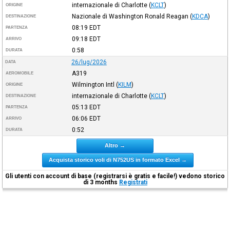
internazionale di Charlotte
(
KCLT
)
ORIGINE
Nazionale di Washington Ronald Reagan
(
KDCA
)
DESTINAZIONE
08:19
EDT
PARTENZA
09:18
EDT
ARRIVO
0:58
DURATA
26/lug/2026
DATA
A319
AEROMOBILE
Wilmington Intl
(
KILM
)
ORIGINE
internazionale di Charlotte
(
KCLT
)
DESTINAZIONE
05:13
EDT
PARTENZA
06:06
EDT
ARRIVO
0:52
DURATA
Altro →
Acquista storico voli di N752US in formato Excel →
Gli utenti con account di base (registrarsi è gratis e facile!) vedono storico
di 3 months
Registrati