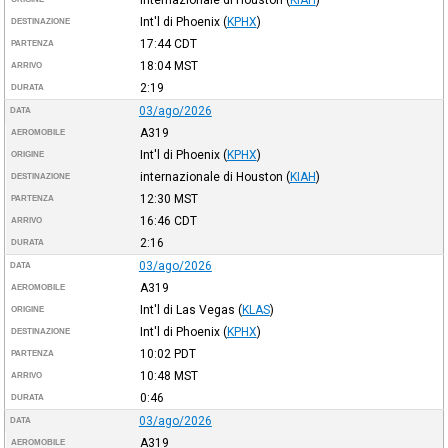
Int'l di Phoenix
(
KPHX
)
DESTINAZIONE
17:44
CDT
PARTENZA
18:04
MST
ARRIVO
2:19
DURATA
03/ago/2026
DATA
A319
AEROMOBILE
Int'l di Phoenix
(
KPHX
)
ORIGINE
internazionale di Houston
(
KIAH
)
DESTINAZIONE
12:30
MST
PARTENZA
16:46
CDT
ARRIVO
2:16
DURATA
03/ago/2026
DATA
A319
AEROMOBILE
Int'l di Las Vegas
(
KLAS
)
ORIGINE
Int'l di Phoenix
(
KPHX
)
DESTINAZIONE
10:02
PDT
PARTENZA
10:48
MST
ARRIVO
0:46
DURATA
03/ago/2026
DATA
A319
AEROMOBILE