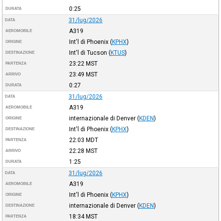
0:25
DURATA
31/lug/2026
DATA
A319
AEROMOBILE
Int'l di Phoenix
(
KPHX
)
ORIGINE
Int'l di Tucson
(
KTUS
)
DESTINAZIONE
23:22
MST
PARTENZA
23:49
MST
ARRIVO
0:27
DURATA
31/lug/2026
DATA
A319
AEROMOBILE
internazionale di Denver
(
KDEN
)
ORIGINE
Int'l di Phoenix
(
KPHX
)
DESTINAZIONE
22:03
MDT
PARTENZA
22:28
MST
ARRIVO
1:25
DURATA
31/lug/2026
DATA
A319
AEROMOBILE
Int'l di Phoenix
(
KPHX
)
ORIGINE
internazionale di Denver
(
KDEN
)
DESTINAZIONE
18:34
MST
PARTENZA