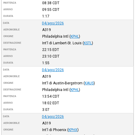
08:38
CDT
PARTENZA
09:55
CDT
ARRIVO
1:17
DURATA
04/ago/2026
DATA
A319
AEROMOBILE
Philadelphia Intl
(
KPHL
)
ORIGINE
Int'l di Lambert-St. Louis
(
KSTL
)
DESTINAZIONE
22:15
EDT
PARTENZA
23:10
CDT
ARRIVO
1:55
DURATA
04/ago/2026
DATA
A319
AEROMOBILE
Int'l di Austin-Bergstrom
(
KAUS
)
ORIGINE
Philadelphia Intl
(
KPHL
)
DESTINAZIONE
13:54
CDT
PARTENZA
18:02
EDT
ARRIVO
3:07
DURATA
04/ago/2026
DATA
A319
AEROMOBILE
Int'l di Phoenix
(
KPHX
)
ORIGINE