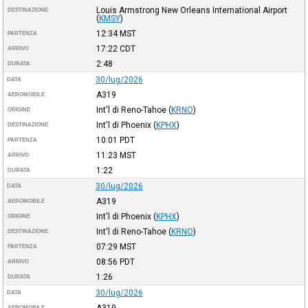
Louis Armstrong New Orleans International Airport
DESTINAZIONE
(
KMSY
)
12:34
MST
PARTENZA
17:22
CDT
ARRIVO
2:48
DURATA
30/lug/2026
DATA
A319
AEROMOBILE
Int'l di Reno-Tahoe
(
KRNO
)
ORIGINE
Int'l di Phoenix
(
KPHX
)
DESTINAZIONE
10:01
PDT
PARTENZA
11:23
MST
ARRIVO
1:22
DURATA
30/lug/2026
DATA
A319
AEROMOBILE
Int'l di Phoenix
(
KPHX
)
ORIGINE
Int'l di Reno-Tahoe
(
KRNO
)
DESTINAZIONE
07:29
MST
PARTENZA
08:56
PDT
ARRIVO
1:26
DURATA
30/lug/2026
DATA
A319
AEROMOBILE