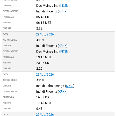
Des Moines Intl
(
KDSM
)
ORIGINE
Int'l di Phoenix
(
KPHX
)
DESTINAZIONE
05:40
CDT
PARTENZA
06:13
MST
ARRIVO
2:32
DURATA
29/lug/2026
DATA
A319
AEROMOBILE
Int'l di Phoenix
(
KPHX
)
ORIGINE
Des Moines Intl
(
KDSM
)
DESTINAZIONE
19:10
MST
PARTENZA
23:37
CDT
ARRIVO
2:26
DURATA
29/lug/2026
DATA
A319
AEROMOBILE
Int'l di Palm Springs
(
KPSP
)
ORIGINE
Int'l di Phoenix
(
KPHX
)
DESTINAZIONE
16:53
PDT
PARTENZA
17:42
MST
ARRIVO
0:48
DURATA
29/lug/2026
DATA