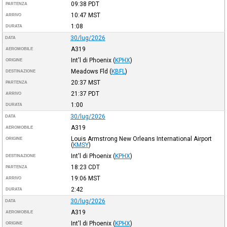
09:38
PDT
PARTENZA
10:47
MST
ARRIVO
1:08
DURATA
30/lug/2026
DATA
A319
AEROMOBILE
Int'l di Phoenix
(
KPHX
)
ORIGINE
Meadows Fld
(
KBFL
)
DESTINAZIONE
20:37
MST
PARTENZA
21:37
PDT
ARRIVO
1:00
DURATA
30/lug/2026
DATA
A319
AEROMOBILE
Louis Armstrong New Orleans International Airport
ORIGINE
(
KMSY
)
Int'l di Phoenix
(
KPHX
)
DESTINAZIONE
18:23
CDT
PARTENZA
19:06
MST
ARRIVO
2:42
DURATA
30/lug/2026
DATA
A319
AEROMOBILE
Int'l di Phoenix
(
KPHX
)
ORIGINE