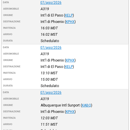
07/ago/2026
DATA
A319
AEROMOBILE
Int'l di El Paso
(
KELP
)
ORIGINE
Int'l di Phoenix
(
KPHX
)
DESTINAZIONE
16:03
MDT
PARTENZA
16:02
MST
ARRIVO
Schedulato
DURATA
07/ago/2026
DATA
A319
AEROMOBILE
Int'l di Phoenix
(
KPHX
)
ORIGINE
Int'l di El Paso
(
KELP
)
DESTINAZIONE
13:10
MST
PARTENZA
15:00
MDT
ARRIVO
Schedulato
DURATA
07/ago/2026
DATA
A319
AEROMOBILE
Albuquerque Intl Sunport
(
KABQ
)
ORIGINE
Int'l di Phoenix
(
KPHX
)
DESTINAZIONE
12:03
MDT
PARTENZA
11:51
MST
ARRIVO