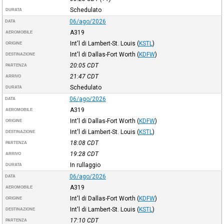
Schedulato
DURATA
06/ago/2026
DATA
A319
AEROMOBILE
Int'l di Lambert-St. Louis
(
KSTL
)
ORIGINE
Int'l di Dallas-Fort Worth
(
KDFW
)
DESTINAZIONE
20:05
CDT
PARTENZA
21:47
CDT
ARRIVO
Schedulato
DURATA
06/ago/2026
DATA
A319
AEROMOBILE
Int'l di Dallas-Fort Worth
(
KDFW
)
ORIGINE
Int'l di Lambert-St. Louis
(
KSTL
)
DESTINAZIONE
18:08
CDT
PARTENZA
19:28
CDT
ARRIVO
In rullaggio
DURATA
06/ago/2026
DATA
A319
AEROMOBILE
Int'l di Dallas-Fort Worth
(
KDFW
)
ORIGINE
Int'l di Lambert-St. Louis
(
KSTL
)
DESTINAZIONE
17:10
CDT
PARTENZA