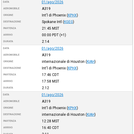
01/ago/2026
DATA
A319
AEROMOBILE
Int'l di Phoenix
(
KPHX
)
ORIGINE
Spokane Intl
(
KGEG
)
DESTINAZIONE
21:45
MST
PARTENZA
00:00
PDT
(+1)
ARRIVO
2:14
DURATA
01/ago/2026
DATA
A319
AEROMOBILE
internazionale di Houston
(
KIAH
)
ORIGINE
Int'l di Phoenix
(
KPHX
)
DESTINAZIONE
17:46
CDT
PARTENZA
17:58
MST
ARRIVO
2:12
DURATA
01/ago/2026
DATA
A319
AEROMOBILE
Int'l di Phoenix
(
KPHX
)
ORIGINE
internazionale di Houston
(
KIAH
)
DESTINAZIONE
12:28
MST
PARTENZA
16:40
CDT
ARRIVO