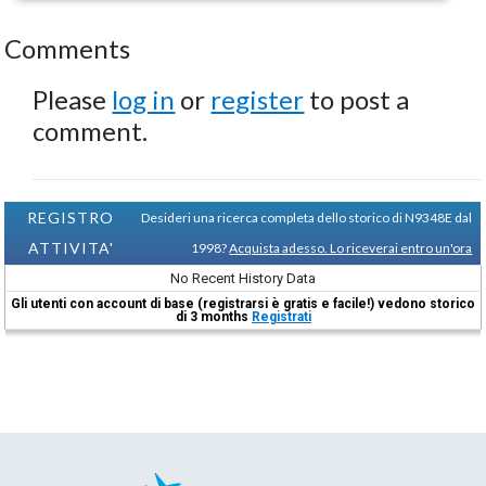
Comments
Please
log in
or
register
to post a
comment.
REGISTRO
Desideri una ricerca completa dello storico di N9348E dal
ATTIVITA'
1998?
Acquista adesso. Lo riceverai entro un'ora
No Recent History Data
Gli utenti con account di base (registrarsi è gratis e facile!) vedono storico
di 3 months
Registrati