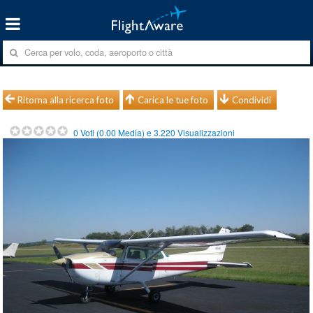
Ritorna alla ricerca foto
Carica le tue foto
Condividi
0
Voti (
0.00
Media) e
3.220
Visualizzazioni