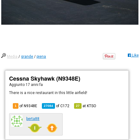
Like
Media
/
grande
/
piena
Cessna Skyhawk (N9348E)
Aggiunto
17 anni fa
There is a nice restaurant in this little airfield!
of N9348E
of
C172
at
KTSO
1
27084
27
berta88