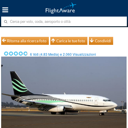
Ritorna alla ricerca foto
Carica le tue foto
Condividi
6
Voti (
4.83
Media) e
2.060
Visualizzazioni