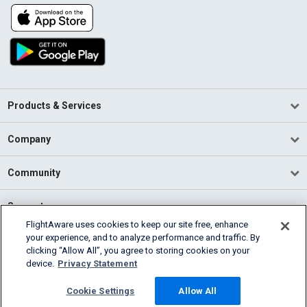
Products & Services
Company
Community
Support
FlightAware uses cookies to keep our site free, enhance
your experience, and to analyze performance and traffic. By
English (USA)
clicking “Allow All”, you agree to storing cookies on your
2026 FlightAware
device.
Privacy Statement
Terms of Use
Privacy
Cookie Settings
Cookie Settings
Allow All