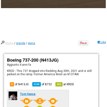
Like
Media
/
grande
/
piena
Boeing 737-200 (N413JG)
Aggiunto
4 anni fa
KRDD - This 737 dropped into Redding Aug 30th, 2021 and is still
parked on the ramp. Former America West as N137AW.
of N413JG
of
B732
at
KRDD
5
2138
362
Tom Vance