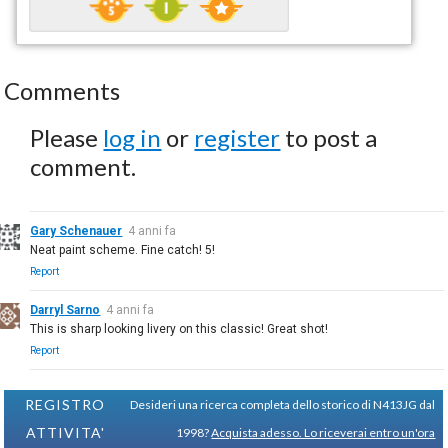
Comments
Please
log in
or
register
to post a
comment.
Gary Schenauer
4 anni fa
Neat paint scheme. Fine catch! 5!
Report
Darryl Sarno
4 anni fa
This is sharp looking livery on this classic! Great shot!
Report
REGISTRO
Desideri una ricerca completa dello storico di N413JG dal
ATTIVITA'
1998?
Acquista adesso. Lo riceverai entro un'ora